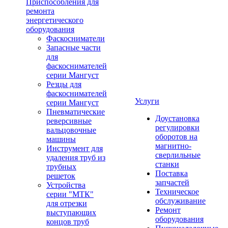
Приспособления для
ремонта
энергетического
оборудования
Фаскосниматели
Запасные части
для
фаскоснимателей
серии Мангуст
Резцы для
фаскоснимателей
Услуги
серии Мангуст
Пневматические
Доустановка
реверсивные
регулировки
вальцовочные
оборотов на
машины
магнитно-
Инструмент для
сверлильные
удаления труб из
станки
трубных
Поставка
решеток
запчастей
Устройства
Техническое
серии "МТК"
обслуживание
для отрезки
Ремонт
выступающих
оборудования
концов труб