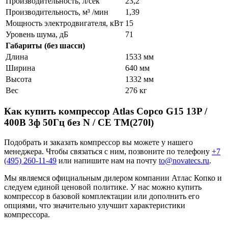
Производительность, л/сек
23,2
Производительность, м³ /мин
1,39
Мощность электродвигателя, кВт
15
Уровень шума, дБ
71
Габариты (без шасси)
Длина
1533 мм
Ширина
640 мм
Высота
1332 мм
Вес
276 кг
Как купить компрессор Atlas Copco G15 13P /
400В 3ф 50Гц без N / CE TM(270l)
Подобрать и заказать компрессор вы можете у нашего
менеджера. Чтобы связаться с ним, позвоните по телефону
+7
(495) 260-11-49
или напишите нам на почту
to@novatecs.ru
.
Мы являемся официальным дилером компании Атлас Копко и
следуем единой ценовой политике. У нас можно купить
компрессор в базовой комплектации или дополнить его
опциями, что значительно улучшит характеристики
компрессора.