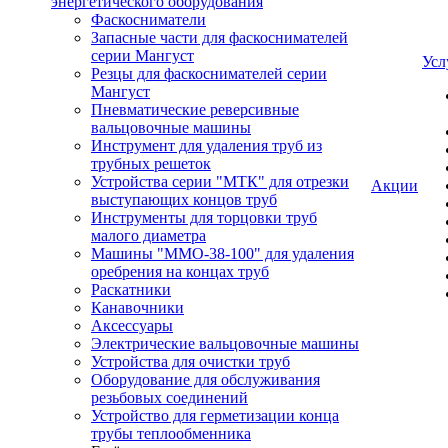
энергетического оборудования
Фаскосниматели
Запасные части для фаскоснимателей
серии Мангуст
Усл
Резцы для фаскоснимателей серии
Мангуст
Пневматические реверсивные
вальцовочные машины
Инструмент для удаления труб из
трубных решеток
Устройства серии "МТК" для отрезки
Акции
выступающих концов труб
Инструменты для торцовки труб
малого диаметра
Машины "ММО-38-100" для удаления
оребрения на концах труб
Раскатники
Канавочники
Аксессуары
Электрические вальцовочные машины
Устройства для очистки труб
Оборудование для обслуживания
резьбовых соединений
Устройство для герметизации конца
трубы теплообменника