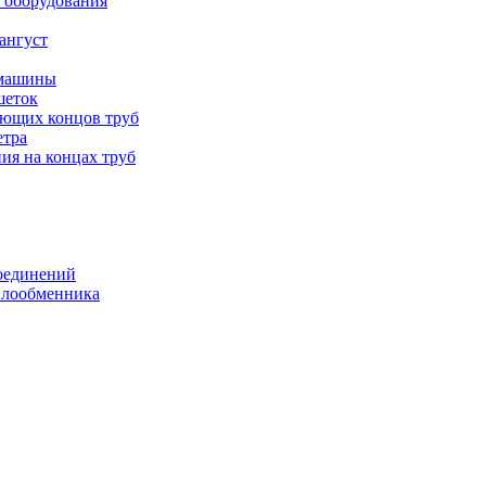
 оборудования
ангуст
 машины
шеток
ающих концов труб
етра
ия на концах труб
оединений
еплообменника