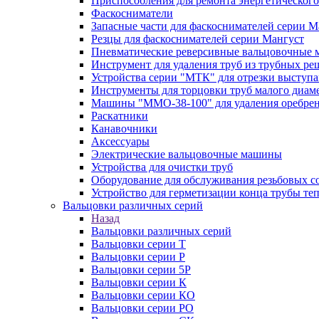
Приспособления для ремонта энергетического
Фаскосниматели
Запасные части для фаскоснимателей серии М
Резцы для фаскоснимателей серии Мангуст
Пневматические реверсивные вальцовочные
Инструмент для удаления труб из трубных ре
Устройства серии "МТК" для отрезки выступ
Инструменты для торцовки труб малого диам
Машины "ММО-38-100" для удаления оребрен
Раскатники
Канавочники
Аксессуары
Электрические вальцовочные машины
Устройства для очистки труб
Оборудование для обслуживания резьбовых с
Устройство для герметизации конца трубы т
Вальцовки различных серий
Назад
Вальцовки различных серий
Вальцовки серии Т
Вальцовки серии Р
Вальцовки серии 5Р
Вальцовки серии К
Вальцовки серии КО
Вальцовки серии РО