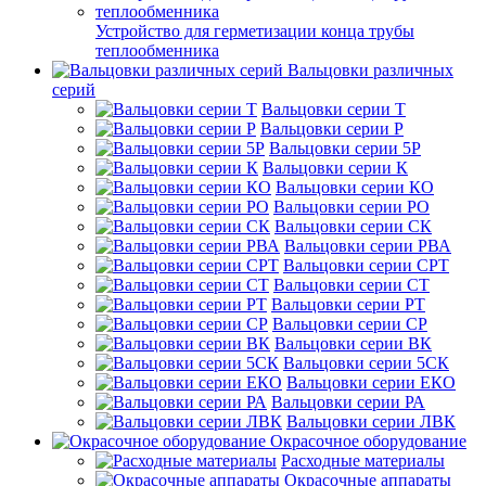
Устройство для герметизации конца трубы
теплообменника
Вальцовки различных
серий
Вальцовки серии Т
Вальцовки серии Р
Вальцовки серии 5Р
Вальцовки серии К
Вальцовки серии КО
Вальцовки серии РО
Вальцовки серии СК
Вальцовки серии РВА
Вальцовки серии СРТ
Вальцовки серии СТ
Вальцовки серии РТ
Вальцовки серии СР
Вальцовки серии ВК
Вальцовки серии 5СК
Вальцовки серии ЕКО
Вальцовки серии РА
Вальцовки серии ЛВК
Окрасочное оборудование
Расходные материалы
Окрасочные аппараты