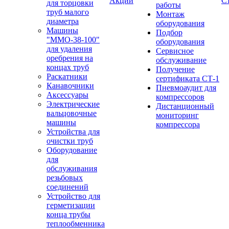
Акции
С
для торцовки
работы
труб малого
Монтаж
диаметра
оборудования
Машины
Подбор
"ММО-38-100"
оборудования
для удаления
Сервисное
оребрения на
обслуживание
концах труб
Получение
Раскатники
сертификата СТ-1
Канавочники
Пневмоаудит для
Аксессуары
компрессоров
Электрические
Дистанционный
вальцовочные
мониторинг
машины
компрессора
Устройства для
очистки труб
Оборудование
для
обслуживания
резьбовых
соединений
Устройство для
герметизации
конца трубы
теплообменника