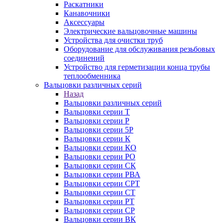
Раскатники
Канавочники
Аксессуары
Электрические вальцовочные машины
Устройства для очистки труб
Оборудование для обслуживания резьбовых
соединений
Устройство для герметизации конца трубы
теплообменника
Вальцовки различных серий
Назад
Вальцовки различных серий
Вальцовки серии Т
Вальцовки серии Р
Вальцовки серии 5Р
Вальцовки серии К
Вальцовки серии КО
Вальцовки серии РО
Вальцовки серии СК
Вальцовки серии РВА
Вальцовки серии СРТ
Вальцовки серии СТ
Вальцовки серии РТ
Вальцовки серии СР
Вальцовки серии ВК