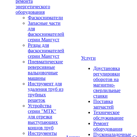
ремонта
энергетического
оборудования
Фаскосниматели
Запасные части
для
фаскоснимателей
серии Мангуст
Резцы для
фаскоснимателей
серии Мангуст
Услуги
Пневматические
реверсивные
Доустановка
вальцовочные
регулировки
машины
оборотов на
Инструмент для
магнитно-
удаления труб из
сверлильные
трубных
станки
решеток
Поставка
Устройства
запчастей
серии "МТК"
Техническое
для отрезки
обслуживание
выступающих
Ремонт
концов труб
оборудования
Инструменты
Пусконаладочные