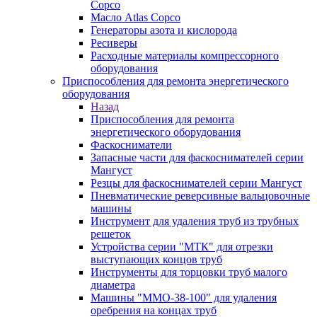
Copco
Масло Atlas Copco
Генераторы азота и кислорода
Ресиверы
Расходные материалы компрессорного
оборудования
Приспособления для ремонта энергетического
оборудования
Назад
Приспособления для ремонта
энергетического оборудования
Фаскосниматели
Запасные части для фаскоснимателей серии
Мангуст
Резцы для фаскоснимателей серии Мангуст
Пневматические реверсивные вальцовочные
машины
Инструмент для удаления труб из трубных
решеток
Устройства серии "МТК" для отрезки
выступающих концов труб
Инструменты для торцовки труб малого
диаметра
Машины "ММО-38-100" для удаления
оребрения на концах труб