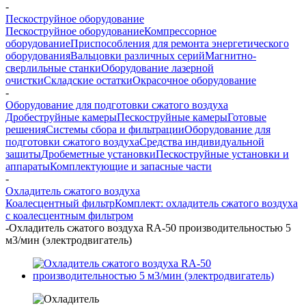
-
Пескоструйное оборудование
Пескоструйное оборудование
Компрессорное
оборудование
Приспособления для ремонта энергетического
оборудования
Вальцовки различных серий
Магнитно-
сверлильные станки
Оборудование лазерной
очистки
Складские остатки
Окрасочное оборудование
-
Оборудование для подготовки сжатого воздуха
Дробеструйные камеры
Пескоструйные камеры
Готовые
решения
Системы сбора и фильтрации
Оборудование для
подготовки сжатого воздуха
Средства индивидуальной
защиты
Дробеметные установки
Пескоструйные установки и
аппараты
Комплектующие и запасные части
-
Охладитель сжатого воздуха
Коалесцентный фильтр
Комплект: охладитель сжатого воздуха
с коалесцентным фильтром
-
Охладитель сжатого воздуха RA-50 производительностью 5
м3/мин (электродвигатель)