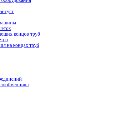
 оборудования
ангуст
 машины
шеток
ающих концов труб
етра
ия на концах труб
оединений
еплообменника