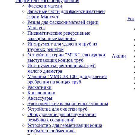
энергетического оборудования
Фаскосниматели
Запасные части для фаскоснимателей
серии Мангуст
Усл
Резцы для фаскоснимателей серии
Мангуст
Пневматические реверсивные
вальцовочные машины
Инструмент для удаления труб из
трубных решеток
Устройства серии "МТК" для отрезки
Акции
выступающих концов труб
Инструменты для торцовки труб
малого диаметра
Машины "ММО-38-100" для удаления
оребрения на концах труб
Раскатники
Канавочники
Аксессуары
Электрические вальцовочные машины
Устройства для очистки труб
Оборудование для обслуживания
резьбовых соединений
Устройство для герметизации конца
трубы теплообменника