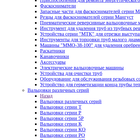
Приспособления для ремонта энергетического
Фаскосниматели
Запасные части для фаскоснимателей серии М
Резцы для фаскоснимателей серии Мангуст
Пневматические реверсивные вальцовочные
Инструмент для удаления труб из трубных ре
Устройства серии "МТК" для отрезки выступ
Инструменты для торцовки труб малого диам
Машины "ММО-38-100" для удаления оребрен
Раскатники
Канавочники
Аксессуары
Электрические вальцовочные машины
Устройства для очистки труб
Оборудование для обслуживания резьбовых с
Устройство для герметизации конца трубы т
Вальцовки различных серий
Назад
Вальцовки различных серий
Вальцовки серии Т
Вальцовки серии Р
Вальцовки серии 5Р
Вальцовки серии К
Вальцовки серии КО
Вальцовки серии РО