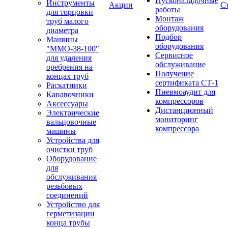
Пусконаладочные
Инструменты
Акции
С
работы
для торцовки
Монтаж
труб малого
оборудования
диаметра
Подбор
Машины
оборудования
"ММО-38-100"
Сервисное
для удаления
обслуживание
оребрения на
Получение
концах труб
сертификата СТ-1
Раскатники
Пневмоаудит для
Канавочники
компрессоров
Аксессуары
Дистанционный
Электрические
мониторинг
вальцовочные
компрессора
машины
Устройства для
очистки труб
Оборудование
для
обслуживания
резьбовых
соединений
Устройство для
герметизации
конца трубы