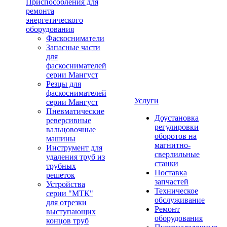
Приспособления для
ремонта
энергетического
оборудования
Фаскосниматели
Запасные части
для
фаскоснимателей
серии Мангуст
Резцы для
фаскоснимателей
Услуги
серии Мангуст
Пневматические
Доустановка
реверсивные
регулировки
вальцовочные
оборотов на
машины
магнитно-
Инструмент для
сверлильные
удаления труб из
станки
трубных
Поставка
решеток
запчастей
Устройства
Техническое
серии "МТК"
обслуживание
для отрезки
Ремонт
выступающих
оборудования
концов труб