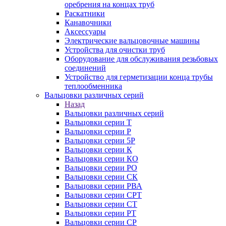
оребрения на концах труб
Раскатники
Канавочники
Аксессуары
Электрические вальцовочные машины
Устройства для очистки труб
Оборудование для обслуживания резьбовых
соединений
Устройство для герметизации конца трубы
теплообменника
Вальцовки различных серий
Назад
Вальцовки различных серий
Вальцовки серии Т
Вальцовки серии Р
Вальцовки серии 5Р
Вальцовки серии К
Вальцовки серии КО
Вальцовки серии РО
Вальцовки серии СК
Вальцовки серии РВА
Вальцовки серии СРТ
Вальцовки серии СТ
Вальцовки серии РТ
Вальцовки серии СР