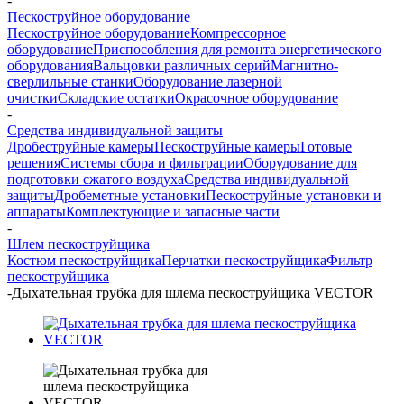
-
Пескоструйное оборудование
Пескоструйное оборудование
Компрессорное
оборудование
Приспособления для ремонта энергетического
оборудования
Вальцовки различных серий
Магнитно-
сверлильные станки
Оборудование лазерной
очистки
Складские остатки
Окрасочное оборудование
-
Средства индивидуальной защиты
Дробеструйные камеры
Пескоструйные камеры
Готовые
решения
Системы сбора и фильтрации
Оборудование для
подготовки сжатого воздуха
Средства индивидуальной
защиты
Дробеметные установки
Пескоструйные установки и
аппараты
Комплектующие и запасные части
-
Шлем пескоструйщика
Костюм пескоструйщика
Перчатки пескоструйщика
Фильтр
пескоструйщика
-
Дыхательная трубка для шлема пескоструйщика VECTOR