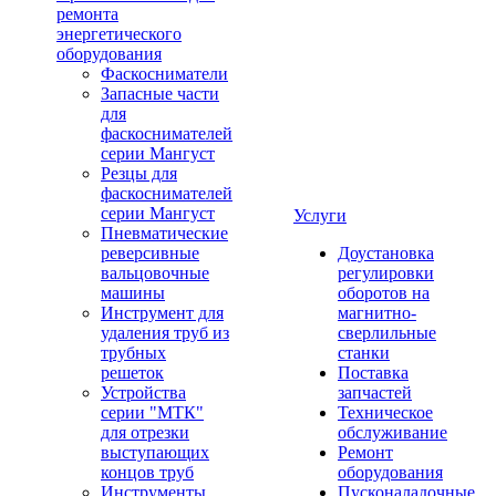
ремонта
энергетического
оборудования
Фаскосниматели
Запасные части
для
фаскоснимателей
серии Мангуст
Резцы для
фаскоснимателей
серии Мангуст
Услуги
Пневматические
реверсивные
Доустановка
вальцовочные
регулировки
машины
оборотов на
Инструмент для
магнитно-
удаления труб из
сверлильные
трубных
станки
решеток
Поставка
Устройства
запчастей
серии "МТК"
Техническое
для отрезки
обслуживание
выступающих
Ремонт
концов труб
оборудования
Инструменты
Пусконаладочные