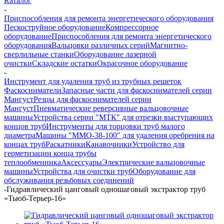
Каталог
-
Приспособления для ремонта энергетического оборудования
Пескоструйное оборудование
Компрессорное
оборудование
Приспособления для ремонта энергетического
оборудования
Вальцовки различных серий
Магнитно-
сверлильные станки
Оборудование лазерной
очистки
Складские остатки
Окрасочное оборудование
-
Инструмент для удаления труб из трубных решеток
Фаскосниматели
Запасные части для фаскоснимателей серии
Мангуст
Резцы для фаскоснимателей серии
Мангуст
Пневматические реверсивные вальцовочные
машины
Устройства серии "МТК" для отрезки выступающих
концов труб
Инструменты для торцовки труб малого
диаметра
Машины "ММО-38-100" для удаления оребрения на
концах труб
Раскатники
Канавочники
Устройство для
герметизации конца трубы
теплообменника
Аксессуары
Электрические вальцовочные
машины
Устройства для очистки труб
Оборудование для
обслуживания резьбовых соединений
-
Гидравлический цанговый одношаговый экстрактор труб
«Тьюб-Терьер-16»