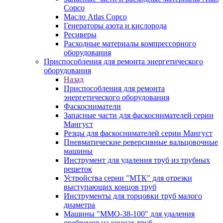
Copco
Масло Atlas Copco
Генераторы азота и кислорода
Ресиверы
Расходные материалы компрессорного
оборудования
Приспособления для ремонта энергетического
оборудования
Назад
Приспособления для ремонта
энергетического оборудования
Фаскосниматели
Запасные части для фаскоснимателей серии
Мангуст
Резцы для фаскоснимателей серии Мангуст
Пневматические реверсивные вальцовочные
машины
Инструмент для удаления труб из трубных
решеток
Устройства серии "МТК" для отрезки
выступающих концов труб
Инструменты для торцовки труб малого
диаметра
Машины "ММО-38-100" для удаления
оребрения на концах труб