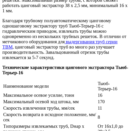
решетки. Максимальный размер трубы, с которой сможет
работать цанговый экстрактор 38 х 2,5 мм, минимальный 16 x
1 мм.
Благодаря трубному полуавтоматическому цанговому
одношаговому экстрактору труб Тьюб-Терьер-16 с
гидравлическим приводом, извлекать трубы можно
одновременно из нескольких трубных решеток. В отличии от
метчикового оборудования для
выдергивания труб серии
ТВМ
, цанговый экстрактор труб во много раз улучшает
производительность. Завальцованный отрезок трубы
извлекается за 5-7 секунд.
Технические характеристики цангового экстрактора Тьюб-
Терьер-16
Тьюб-
Наименование модели
Терьер-16
Максимальное осевое усилие, тонн
16
Максимальный осевой ход штока, мм
170
Скорость извлечения трубы, мм/сек
11
Скорость возврата в исходное положение, мм/
8
сек
Типоразмеры извлекаемых труб, Dнар х
От 16х1,0 до