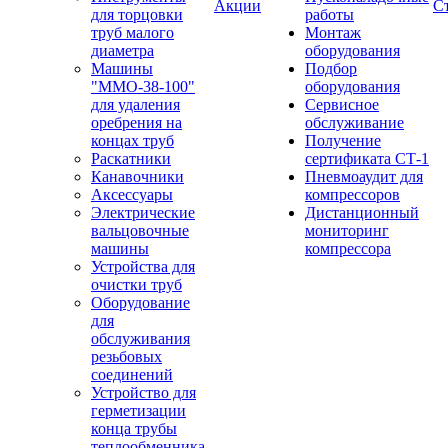
Акции
С
для торцовки
работы
труб малого
Монтаж
диаметра
оборудования
Машины
Подбор
"ММО-38-100"
оборудования
для удаления
Сервисное
оребрения на
обслуживание
концах труб
Получение
Раскатники
сертификата СТ-1
Канавочники
Пневмоаудит для
Аксессуары
компрессоров
Электрические
Дистанционный
вальцовочные
мониторинг
машины
компрессора
Устройства для
очистки труб
Оборудование
для
обслуживания
резьбовых
соединений
Устройство для
герметизации
конца трубы
теплообменника