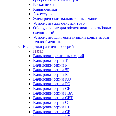
Раскатники
Канавочники
Аксессуары
Электрические вальцовочные машины
Устройства для очистки труб
Оборудование для обслуживания резьбовых
соединений
Устройство для герметизации конца трубы
теплообменника
Вальцовки различных серий
Назад
Вальцовки различных серий
Вальцовки серии Т
Вальцовки серии Р
Вальцовки серии 5Р
Вальцовки серии К
Вальцовки серии КО
Вальцовки серии РО
Вальцовки серии СК
Вальцовки серии РВА
Вальцовки серии СРТ
Вальцовки серии СТ
Вальцовки серии РТ
Вальцовки серии СР