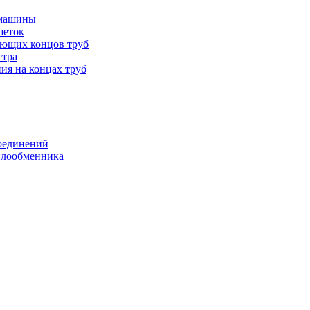
 машины
шеток
ающих концов труб
етра
ия на концах труб
оединений
еплообменника