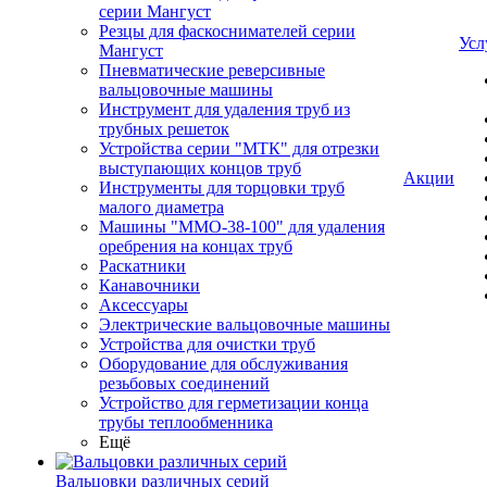
серии Мангуст
Резцы для фаскоснимателей серии
Усл
Мангуст
Пневматические реверсивные
вальцовочные машины
Инструмент для удаления труб из
трубных решеток
Устройства серии "МТК" для отрезки
выступающих концов труб
Акции
Инструменты для торцовки труб
малого диаметра
Машины "ММО-38-100" для удаления
оребрения на концах труб
Раскатники
Канавочники
Аксессуары
Электрические вальцовочные машины
Устройства для очистки труб
Оборудование для обслуживания
резьбовых соединений
Устройство для герметизации конца
трубы теплообменника
Ещё
Вальцовки различных серий