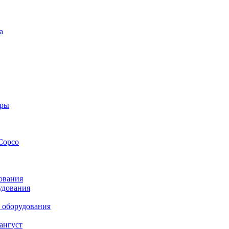
а
оры
Copco
ования
удования
 оборудования
ангуст