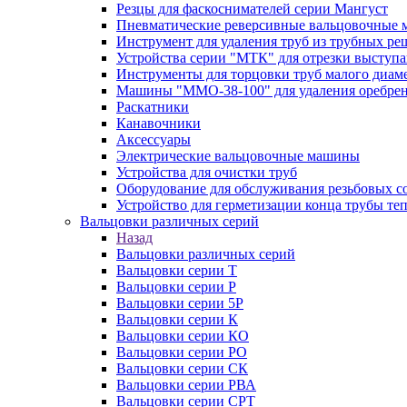
Резцы для фаскоснимателей серии Мангуст
Пневматические реверсивные вальцовочные
Инструмент для удаления труб из трубных ре
Устройства серии "МТК" для отрезки выступ
Инструменты для торцовки труб малого диам
Машины "ММО-38-100" для удаления оребрен
Раскатники
Канавочники
Аксессуары
Электрические вальцовочные машины
Устройства для очистки труб
Оборудование для обслуживания резьбовых с
Устройство для герметизации конца трубы т
Вальцовки различных серий
Назад
Вальцовки различных серий
Вальцовки серии Т
Вальцовки серии Р
Вальцовки серии 5Р
Вальцовки серии К
Вальцовки серии КО
Вальцовки серии РО
Вальцовки серии СК
Вальцовки серии РВА
Вальцовки серии СРТ