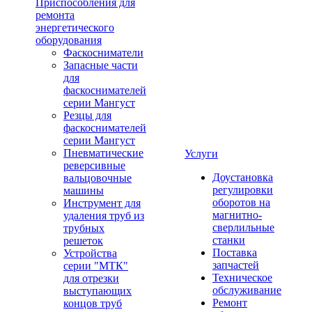
Приспособления для
ремонта
энергетического
оборудования
Фаскосниматели
Запасные части
для
фаскоснимателей
серии Мангуст
Резцы для
фаскоснимателей
серии Мангуст
Пневматические
Услуги
реверсивные
Доустановка
вальцовочные
регулировки
машины
оборотов на
Инструмент для
магнитно-
удаления труб из
сверлильные
трубных
станки
решеток
Поставка
Устройства
запчастей
серии "МТК"
Техническое
для отрезки
обслуживание
выступающих
Ремонт
концов труб