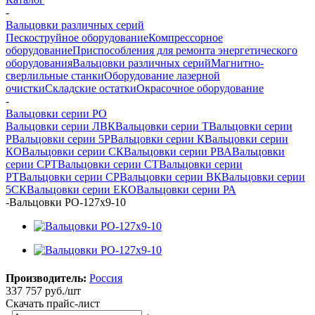
-
Вальцовки различных серий
Пескоструйное оборудование
Компрессорное
оборудование
Приспособления для ремонта энергетического
оборудования
Вальцовки различных серий
Магнитно-
сверлильные станки
Оборудование лазерной
очистки
Складские остатки
Окрасочное оборудование
-
Вальцовки серии РО
Вальцовки серии ЛВК
Вальцовки серии Т
Вальцовки серии
Р
Вальцовки серии 5Р
Вальцовки серии К
Вальцовки серии
КО
Вальцовки серии СК
Вальцовки серии РВА
Вальцовки
серии СРТ
Вальцовки серии СТ
Вальцовки серии
РТ
Вальцовки серии СР
Вальцовки серии ВК
Вальцовки серии
5СК
Вальцовки серии ЕКО
Вальцовки серии РА
-
Вальцовки РО-127х9-10
Производитель:
Россия
337 757
руб.
/шт
Скачать прайс-лист