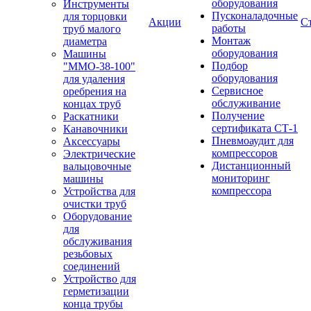
оборудования
Инструменты
Пусконаладочные
для торцовки
Акции
С
работы
труб малого
Монтаж
диаметра
оборудования
Машины
Подбор
"ММО-38-100"
оборудования
для удаления
Сервисное
оребрения на
обслуживание
концах труб
Получение
Раскатники
сертификата СТ-1
Канавочники
Пневмоаудит для
Аксессуары
компрессоров
Электрические
Дистанционный
вальцовочные
мониторинг
машины
компрессора
Устройства для
очистки труб
Оборудование
для
обслуживания
резьбовых
соединений
Устройство для
герметизации
конца трубы