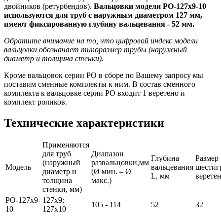
двойников (ретурбендов).
Вальцовки модели РО-127х9-10
используются для труб с наружным диаметром 127 мм,
имеют фиксированную глубину вальцевания - 52 мм.
Обратите внимание на то, что цифровой индекс модели
вальцовки обозначает типоразмер трубы (наружный
диаметр и толщина стенки).
Кроме вальцовок серии РО в сборе по Вашему запросу мы
поставим сменные комплекты к ним. В состав сменного
комплекта к вальцовке серии РО входит 1 веретено и
комплект роликов.
Технические характеристики
Применяются
для труб
Диапазон
Глубина
Размер
(наружный
развальцовки,мм
Модель
вальцевания
шестиг
диаметр и
(Ø мин. – Ø
L, мм
веретен
толщина
макс.)
стенки, мм)
РО-127х9-
127х9;
105 - 114
52
32
10
127х10