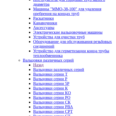
диаметра
Машины "ММО-38-100" для удаления
оребрения на концах труб
Раскатники
Канавочники
Аксессуары
Электрические вальцовочные машины
Устройства для очистки труб
Оборудование для обслуживания резьбовых
соединений
Устройство для герметизации конца трубы
теплообменника
Вальцовки различных серий
Назад
Вальцовки различных серий
Вальцовки серии Т
Вальцовки серии Р
Вальцовки серии 5Р
Вальцовки серии К
Вальцовки серии КО
Вальцовки серии РО
Вальцовки серии СК
Вальцовки серии РВА
Вальцовки серии СРТ