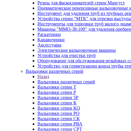
Резцы для фаскоснимателей серии Мангуст
Пневматические реверсивные вальцовочные
Инструмент для удаления труб из трубных ре
Устройства серии "МТК" для отрезки выступ
Инструменты для торцовки труб малого диам
Машины "ММО-38-100" для удаления оребрен
Раскатники
Канавочники
Аксессуары
Электрические вальцовочные машины
Устройства для очистки труб
Оборудование для обслуживания резьбовых с
Устройство для герметизации конца трубы т
Вальцовки различных серий
Назад
Вальцовки различных серий
Вальцовки серии Т
Вальцовки серии Р
Вальцовки серии 5Р
Вальцовки серии К
Вальцовки серии КО
Вальцовки серии РО
Вальцовки серии СК
Вальцовки серии РВА
Вальцовки серии СРТ