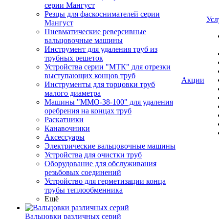
серии Мангуст
Резцы для фаскоснимателей серии
Усл
Мангуст
Пневматические реверсивные
вальцовочные машины
Инструмент для удаления труб из
трубных решеток
Устройства серии "МТК" для отрезки
выступающих концов труб
Акции
Инструменты для торцовки труб
малого диаметра
Машины "ММО-38-100" для удаления
оребрения на концах труб
Раскатники
Канавочники
Аксессуары
Электрические вальцовочные машины
Устройства для очистки труб
Оборудование для обслуживания
резьбовых соединений
Устройство для герметизации конца
трубы теплообменника
Ещё
Вальцовки различных серий