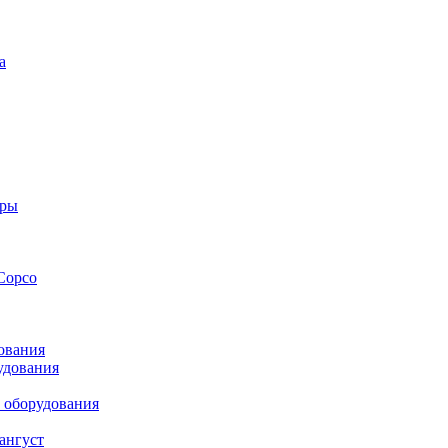
а
оры
Copco
ования
удования
 оборудования
ангуст