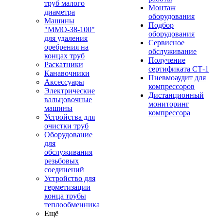
труб малого
Монтаж
диаметра
оборудования
Машины
Подбор
"ММО-38-100"
оборудования
для удаления
Сервисное
оребрения на
обслуживание
концах труб
Получение
Раскатники
сертификата СТ-1
Канавочники
Пневмоаудит для
Аксессуары
компрессоров
Электрические
Дистанционный
вальцовочные
мониторинг
машины
компрессора
Устройства для
очистки труб
Оборудование
для
обслуживания
резьбовых
соединений
Устройство для
герметизации
конца трубы
теплообменника
Ещё