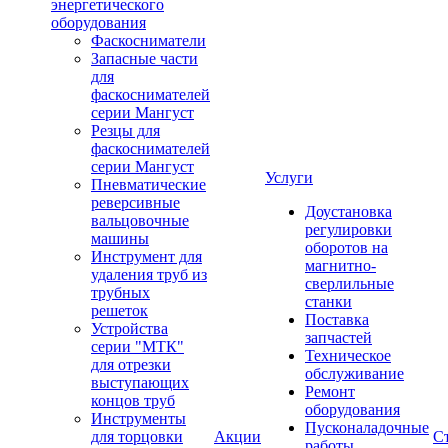
энергетического
оборудования
Фаскосниматели
Запасные части
для
фаскоснимателей
серии Мангуст
Резцы для
фаскоснимателей
серии Мангуст
Услуги
Пневматические
реверсивные
Доустановка
вальцовочные
регулировки
машины
оборотов на
Инструмент для
магнитно-
удаления труб из
сверлильные
трубных
станки
решеток
Поставка
Устройства
запчастей
серии "МТК"
Техническое
для отрезки
обслуживание
выступающих
Ремонт
концов труб
оборудования
Инструменты
Пусконаладочные
для торцовки
Акции
С
работы