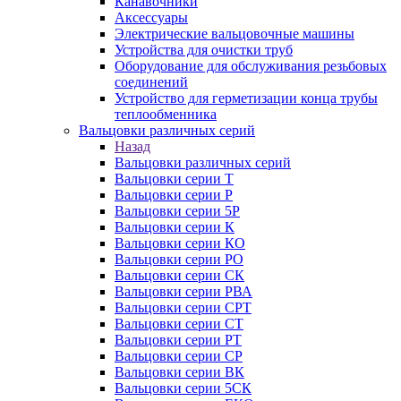
Канавочники
Аксессуары
Электрические вальцовочные машины
Устройства для очистки труб
Оборудование для обслуживания резьбовых
соединений
Устройство для герметизации конца трубы
теплообменника
Вальцовки различных серий
Назад
Вальцовки различных серий
Вальцовки серии Т
Вальцовки серии Р
Вальцовки серии 5Р
Вальцовки серии К
Вальцовки серии КО
Вальцовки серии РО
Вальцовки серии СК
Вальцовки серии РВА
Вальцовки серии СРТ
Вальцовки серии СТ
Вальцовки серии РТ
Вальцовки серии СР
Вальцовки серии ВК
Вальцовки серии 5СК