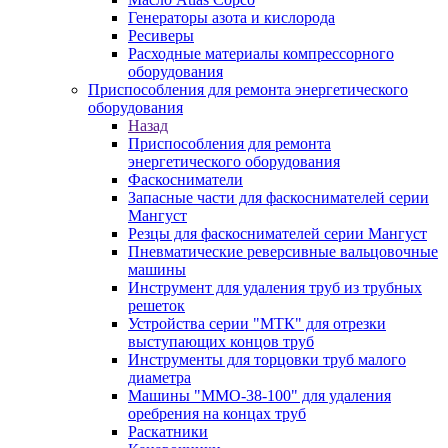
Генераторы азота и кислорода
Ресиверы
Расходные материалы компрессорного
оборудования
Приспособления для ремонта энергетического
оборудования
Назад
Приспособления для ремонта
энергетического оборудования
Фаскосниматели
Запасные части для фаскоснимателей серии
Мангуст
Резцы для фаскоснимателей серии Мангуст
Пневматические реверсивные вальцовочные
машины
Инструмент для удаления труб из трубных
решеток
Устройства серии "МТК" для отрезки
выступающих концов труб
Инструменты для торцовки труб малого
диаметра
Машины "ММО-38-100" для удаления
оребрения на концах труб
Раскатники