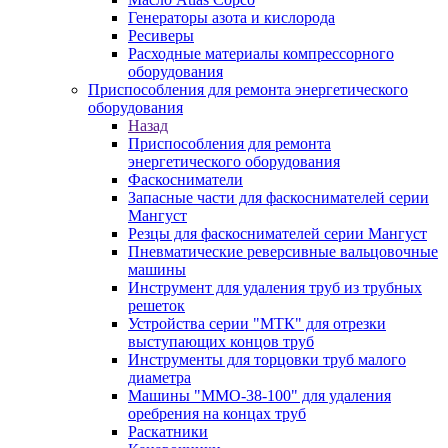
Генераторы азота и кислорода
Ресиверы
Расходные материалы компрессорного
оборудования
Приспособления для ремонта энергетического
оборудования
Назад
Приспособления для ремонта
энергетического оборудования
Фаскосниматели
Запасные части для фаскоснимателей серии
Мангуст
Резцы для фаскоснимателей серии Мангуст
Пневматические реверсивные вальцовочные
машины
Инструмент для удаления труб из трубных
решеток
Устройства серии "МТК" для отрезки
выступающих концов труб
Инструменты для торцовки труб малого
диаметра
Машины "ММО-38-100" для удаления
оребрения на концах труб
Раскатники