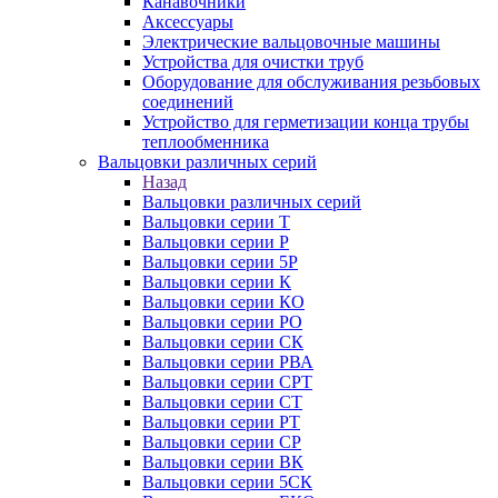
Канавочники
Аксессуары
Электрические вальцовочные машины
Устройства для очистки труб
Оборудование для обслуживания резьбовых
соединений
Устройство для герметизации конца трубы
теплообменника
Вальцовки различных серий
Назад
Вальцовки различных серий
Вальцовки серии Т
Вальцовки серии Р
Вальцовки серии 5Р
Вальцовки серии К
Вальцовки серии КО
Вальцовки серии РО
Вальцовки серии СК
Вальцовки серии РВА
Вальцовки серии СРТ
Вальцовки серии СТ
Вальцовки серии РТ
Вальцовки серии СР
Вальцовки серии ВК
Вальцовки серии 5СК