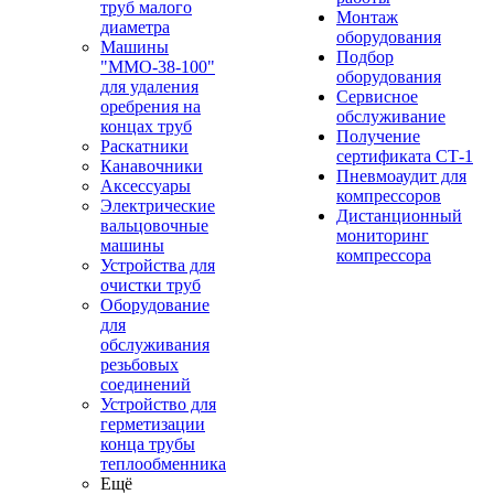
труб малого
Монтаж
диаметра
оборудования
Машины
Подбор
"ММО-38-100"
оборудования
для удаления
Сервисное
оребрения на
обслуживание
концах труб
Получение
Раскатники
сертификата СТ-1
Канавочники
Пневмоаудит для
Аксессуары
компрессоров
Электрические
Дистанционный
вальцовочные
мониторинг
машины
компрессора
Устройства для
очистки труб
Оборудование
для
обслуживания
резьбовых
соединений
Устройство для
герметизации
конца трубы
теплообменника
Ещё