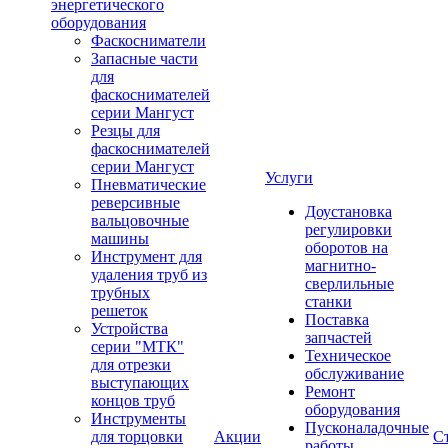
энергетического
оборудования
Фаскосниматели
Запасные части
для
фаскоснимателей
серии Мангуст
Резцы для
фаскоснимателей
серии Мангуст
Услуги
Пневматические
реверсивные
Доустановка
вальцовочные
регулировки
машины
оборотов на
Инструмент для
магнитно-
удаления труб из
сверлильные
трубных
станки
решеток
Поставка
Устройства
запчастей
серии "МТК"
Техническое
для отрезки
обслуживание
выступающих
Ремонт
концов труб
оборудования
Инструменты
Пусконаладочные
для торцовки
Акции
С
работы