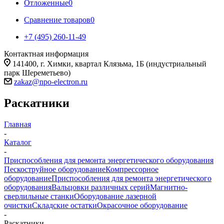
Отложенные
0
Сравнение товаров
0
+7 (495) 260-11-49
Контактная информация
141400, г. Химки, квартал Клязьма, 1Б (индустриальный
парк Шереметьево)
zakaz@npo-electron.ru
Раскатники
Главная
-
Каталог
-
Приспособления для ремонта энергетического оборудования
Пескоструйное оборудование
Компрессорное
оборудование
Приспособления для ремонта энергетического
оборудования
Вальцовки различных серий
Магнитно-
сверлильные станки
Оборудование лазерной
очистки
Складские остатки
Окрасочное оборудование
-
Раскатники