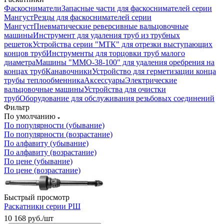
Фаскосниматели
Запасные части для фаскоснимателей серии
Мангуст
Резцы для фаскоснимателей серии
Мангуст
Пневматические реверсивные вальцовочные
машины
Инструмент для удаления труб из трубных
решеток
Устройства серии "МТК" для отрезки выступающих
концов труб
Инструменты для торцовки труб малого
диаметра
Машины "ММО-38-100" для удаления оребрения на
концах труб
Канавочники
Устройство для герметизации конца
трубы теплообменника
Аксессуары
Электрические
вальцовочные машины
Устройства для очистки
труб
Оборудование для обслуживания резьбовых соединений
Фильтр
По умолчанию
По популярности (убывание)
По популярности (возрастание)
По алфавиту (убывание)
По алфавиту (возрастание)
По цене (убывание)
По цене (возрастание)
Быстрый просмотр
Раскатники серии РШ
10 168
руб.
/шт