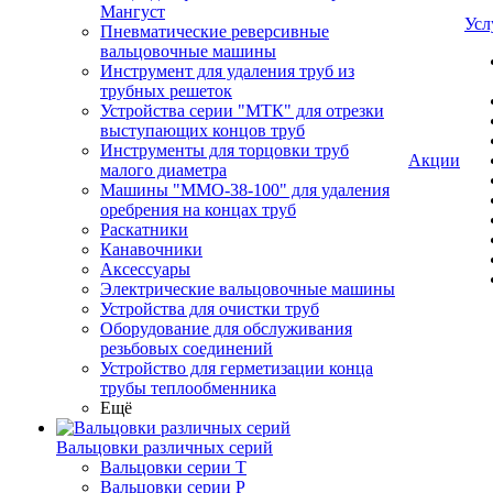
Мангуст
Усл
Пневматические реверсивные
вальцовочные машины
Инструмент для удаления труб из
трубных решеток
Устройства серии "МТК" для отрезки
выступающих концов труб
Инструменты для торцовки труб
Акции
малого диаметра
Машины "ММО-38-100" для удаления
оребрения на концах труб
Раскатники
Канавочники
Аксессуары
Электрические вальцовочные машины
Устройства для очистки труб
Оборудование для обслуживания
резьбовых соединений
Устройство для герметизации конца
трубы теплообменника
Ещё
Вальцовки различных серий
Вальцовки серии Т
Вальцовки серии Р