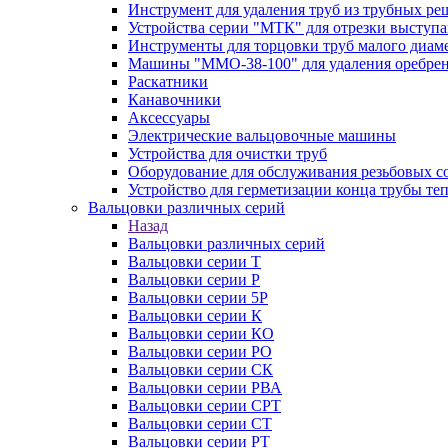
Инструмент для удаления труб из трубных ре
Устройства серии "МТК" для отрезки выступ
Инструменты для торцовки труб малого диам
Машины "ММО-38-100" для удаления оребрен
Раскатники
Канавочники
Аксессуары
Электрические вальцовочные машины
Устройства для очистки труб
Оборудование для обслуживания резьбовых с
Устройство для герметизации конца трубы т
Вальцовки различных серий
Назад
Вальцовки различных серий
Вальцовки серии Т
Вальцовки серии Р
Вальцовки серии 5Р
Вальцовки серии К
Вальцовки серии КО
Вальцовки серии РО
Вальцовки серии СК
Вальцовки серии РВА
Вальцовки серии СРТ
Вальцовки серии СТ
Вальцовки серии РТ