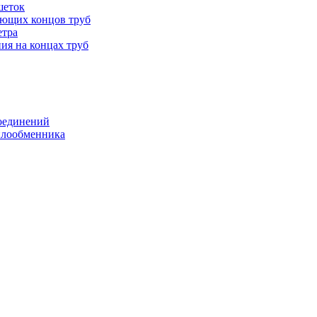
шеток
ающих концов труб
етра
ия на концах труб
оединений
еплообменника