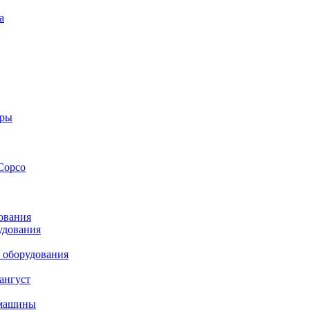
а
оры
Copco
ования
удования
 оборудования
ангуст
 машины