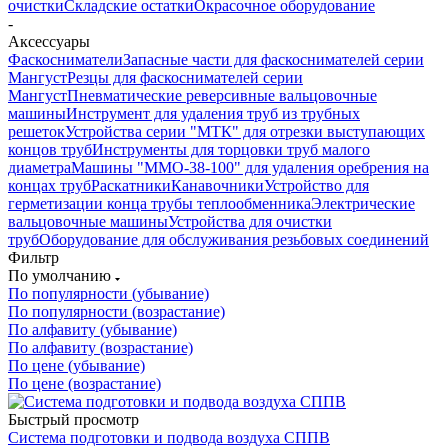
очистки
Складские остатки
Окрасочное оборудование
-
Аксессуары
Фаскосниматели
Запасные части для фаскоснимателей серии
Мангуст
Резцы для фаскоснимателей серии
Мангуст
Пневматические реверсивные вальцовочные
машины
Инструмент для удаления труб из трубных
решеток
Устройства серии "МТК" для отрезки выступающих
концов труб
Инструменты для торцовки труб малого
диаметра
Машины "ММО-38-100" для удаления оребрения на
концах труб
Раскатники
Канавочники
Устройство для
герметизации конца трубы теплообменника
Электрические
вальцовочные машины
Устройства для очистки
труб
Оборудование для обслуживания резьбовых соединений
Фильтр
По умолчанию
По популярности (убывание)
По популярности (возрастание)
По алфавиту (убывание)
По алфавиту (возрастание)
По цене (убывание)
По цене (возрастание)
Быстрый просмотр
Система подготовки и подвода воздуха СППВ