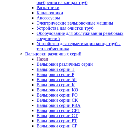
оребрения на концах труб
Раскатники
Канавочники
Аксессуары
Электрические вальцовочные машины
Устройства для очистки труб
Оборудование для обслуживания резьбовых
соединений
Устройство для герметизации конца трубы
теплообменника
Вальцовки различных серий
Назад
Вальцовки различных серий
Вальцовки серии Т
Вальцовки серии Р
Вальцовки серии 5Р
Вальцовки серии К
Вальцовки серии КО
Вальцовки серии РО
Вальцовки серии СК
Вальцовки серии РВА
Вальцовки серии СРТ
Вальцовки серии СТ
Вальцовки серии РТ
Вальцовки серии СР