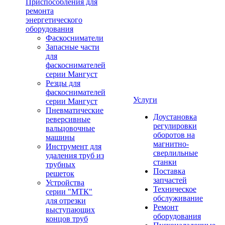
Приспособления для
ремонта
энергетического
оборудования
Фаскосниматели
Запасные части
для
фаскоснимателей
серии Мангуст
Резцы для
фаскоснимателей
Услуги
серии Мангуст
Пневматические
Доустановка
реверсивные
регулировки
вальцовочные
оборотов на
машины
магнитно-
Инструмент для
сверлильные
удаления труб из
станки
трубных
Поставка
решеток
запчастей
Устройства
Техническое
серии "МТК"
обслуживание
для отрезки
Ремонт
выступающих
оборудования
концов труб