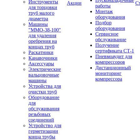
Пусконаладочные
Инструменты
Акции
С
работы
для торцовки
Монтаж
труб малого
оборудования
диаметра
Подбор
Машины
оборудования
"ММО-38-100"
Сервисное
для удаления
обслуживание
оребрения на
Получение
концах труб
сертификата СТ-1
Раскатники
Пневмоаудит для
Канавочники
компрессоров
Аксессуары
Дистанционный
Электрические
мониторинг
вальцовочные
компрессора
машины
Устройства для
очистки труб
Оборудование
для
обслуживания
резьбовых
соединений
Устройство для
герметизации
конца трубы