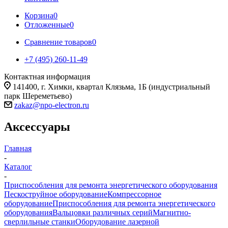
Корзина
0
Отложенные
0
Сравнение товаров
0
+7 (495) 260-11-49
Контактная информация
141400, г. Химки, квартал Клязьма, 1Б (индустриальный
парк Шереметьево)
zakaz@npo-electron.ru
Аксессуары
Главная
-
Каталог
-
Приспособления для ремонта энергетического оборудования
Пескоструйное оборудование
Компрессорное
оборудование
Приспособления для ремонта энергетического
оборудования
Вальцовки различных серий
Магнитно-
сверлильные станки
Оборудование лазерной