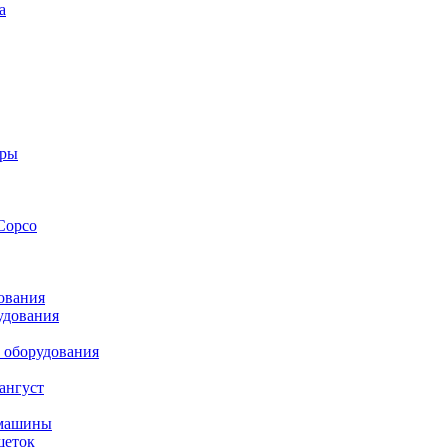
а
оры
Copco
ования
удования
 оборудования
ангуст
 машины
шеток