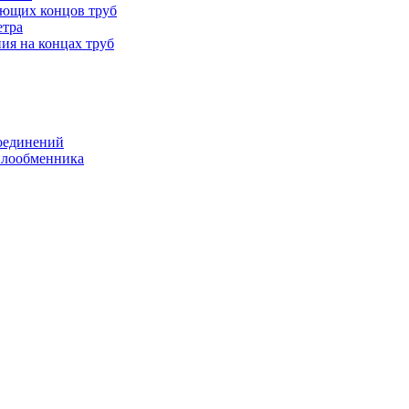
ающих концов труб
етра
ия на концах труб
оединений
еплообменника