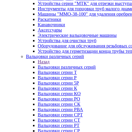
Устройства серии "МТК" для отрезки выступ
Инструменты для торцовки труб малого диам
Машины "ММО-38-100" для удаления оребрен
Раскатники
Канавочники
Аксессуары
Электрические вальцовочные машины
Устройства для очистки труб
Оборудование для обслуживания резьбовых с
Устройство для герметизации конца трубы т
Вальцовки различных серий
Назад
Вальцовки различных серий
Вальцовки серии Т
Вальцовки серии Р
Вальцовки серии 5Р
Вальцовки серии К
Вальцовки серии КО
Вальцовки серии РО
Вальцовки серии СК
Вальцовки серии РВА
Вальцовки серии СРТ
Вальцовки серии СТ
Вальцовки серии РТ
Вальцовки серии СР