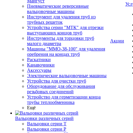
Мангуст
Усл
Пневматические реверсивные
вальцовочные машины
Инструмент для удаления труб из
трубных решеток
Устройства серии "МТК" для отрезки
выступающих концов труб
Инструменты для торцовки труб
Акции
малого диаметра
Машины "ММО-38-100" для удаления
оребрения на концах труб
Раскатники
Канавочники
Аксессуары
Электрические вальцовочные машины
Устройства для очистки труб
Оборудование для обслуживания
резьбовых соединений
Устройство для герметизации конца
трубы теплообменника
Ещё
Вальцовки различных серий
Вальцовки серии Т
Вальцовки серии Р