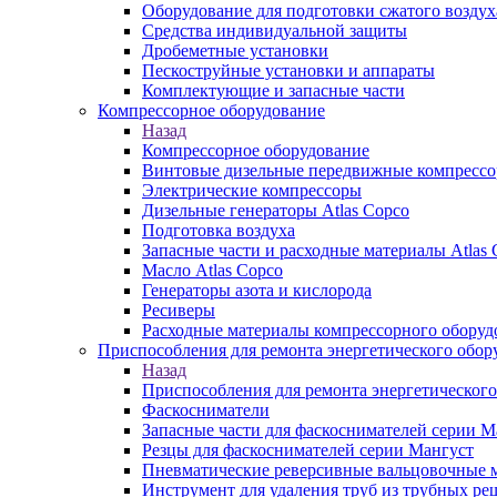
Оборудование для подготовки сжатого воздух
Средства индивидуальной защиты
Дробеметные установки
Пескоструйные установки и аппараты
Комплектующие и запасные части
Компрессорное оборудование
Назад
Компрессорное оборудование
Винтовые дизельные передвижные компресс
Электрические компрессоры
Дизельные генераторы Atlas Copco
Подготовка воздуха
Запасные части и расходные материалы Atlas 
Масло Atlas Copco
Генераторы азота и кислорода
Ресиверы
Расходные материалы компрессорного оборуд
Приспособления для ремонта энергетического обор
Назад
Приспособления для ремонта энергетического
Фаскосниматели
Запасные части для фаскоснимателей серии М
Резцы для фаскоснимателей серии Мангуст
Пневматические реверсивные вальцовочные
Инструмент для удаления труб из трубных ре