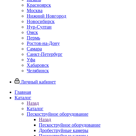
Красноярск
Москва
Нижний Новгород
Новосибирск
Нур-Султан
Омск
Пермь
Ростов-на-Дону
Самара
Санкт-Петербург
Уфа
Хабаровск
Челябинск
Личный кабинет
Главная
Каталог
Назад
Каталог
Пескоструйное оборудование
Назад
Пескоструйное оборудование
Дробеструйные камеры
Пескоструйные камеры