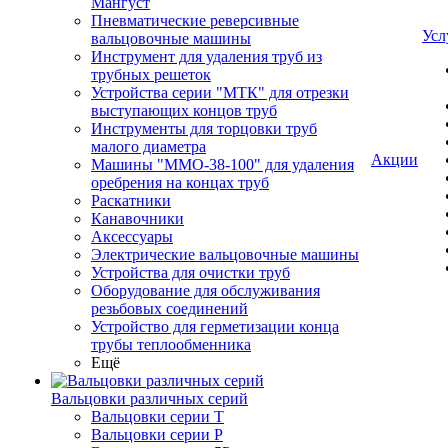
Мангуст
Пневматические реверсивные
Усл
вальцовочные машины
Инструмент для удаления труб из
трубных решеток
Устройства серии "МТК" для отрезки
выступающих концов труб
Инструменты для торцовки труб
малого диаметра
Акции
Машины "ММО-38-100" для удаления
оребрения на концах труб
Раскатники
Канавочники
Аксессуары
Электрические вальцовочные машины
Устройства для очистки труб
Оборудование для обслуживания
резьбовых соединений
Устройство для герметизации конца
трубы теплообменника
Ещё
Вальцовки различных серий
Вальцовки серии Т
Вальцовки серии Р