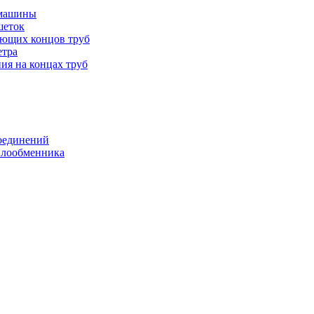
 машины
шеток
ающих концов труб
етра
ия на концах труб
оединений
еплообменника