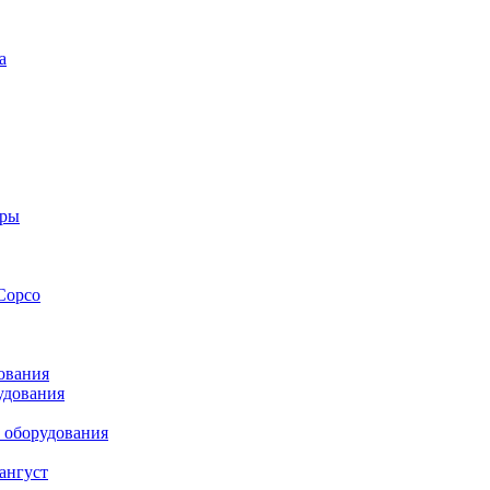
а
оры
Copco
ования
удования
 оборудования
ангуст