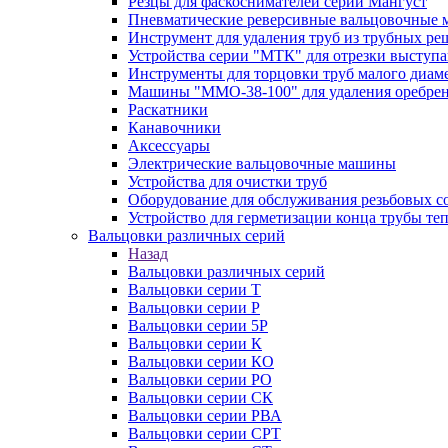
Резцы для фаскоснимателей серии Мангуст
Пневматические реверсивные вальцовочные
Инструмент для удаления труб из трубных ре
Устройства серии "МТК" для отрезки выступ
Инструменты для торцовки труб малого диам
Машины "ММО-38-100" для удаления оребрен
Раскатники
Канавочники
Аксессуары
Электрические вальцовочные машины
Устройства для очистки труб
Оборудование для обслуживания резьбовых с
Устройство для герметизации конца трубы т
Вальцовки различных серий
Назад
Вальцовки различных серий
Вальцовки серии Т
Вальцовки серии Р
Вальцовки серии 5Р
Вальцовки серии К
Вальцовки серии КО
Вальцовки серии РО
Вальцовки серии СК
Вальцовки серии РВА
Вальцовки серии СРТ