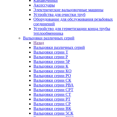
Канавочники
Аксессуары
Электрические вальцовочные машины
Устройства для очистки труб
Оборудование для обслуживания резьбовых
соединений
Устройство для герметизации конца трубы
теплообменника
Вальцовки различных серий
Назад
Вальцовки различных серий
Вальцовки серии Т
Вальцовки серии Р
Вальцовки серии 5Р
Вальцовки серии К
Вальцовки серии КО
Вальцовки серии РО
Вальцовки серии СК
Вальцовки серии РВА
Вальцовки серии СРТ
Вальцовки серии СТ
Вальцовки серии РТ
Вальцовки серии СР
Вальцовки серии ВК
Вальцовки серии 5СК