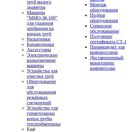
труб малого
Монтаж
диаметра
оборудования
Машины
Подбор
"ММО-38-100"
оборудования
для удаления
Сервисное
оребрения на
обслуживание
концах труб
Получение
Раскатники
сертификата СТ-1
Канавочники
Пневмоаудит для
Аксессуары
компрессоров
Электрические
Дистанционный
вальцовочные
мониторинг
машины
компрессора
Устройства для
очистки труб
Оборудование
для
обслуживания
резьбовых
соединений
Устройство для
герметизации
конца трубы
теплообменника
Ещё