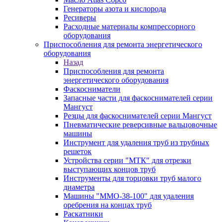
Генераторы азота и кислорода
Ресиверы
Расходные материалы компрессорного
оборудования
Приспособления для ремонта энергетического
оборудования
Назад
Приспособления для ремонта
энергетического оборудования
Фаскосниматели
Запасные части для фаскоснимателей серии
Мангуст
Резцы для фаскоснимателей серии Мангуст
Пневматические реверсивные вальцовочные
машины
Инструмент для удаления труб из трубных
решеток
Устройства серии "МТК" для отрезки
выступающих концов труб
Инструменты для торцовки труб малого
диаметра
Машины "ММО-38-100" для удаления
оребрения на концах труб
Раскатники