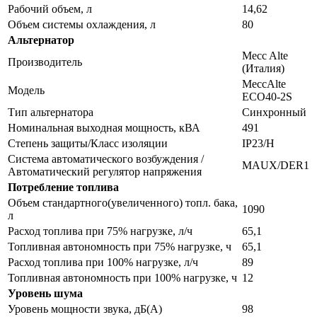
Рабочий объем, л
14,62
Объем системы охлаждения, л
80
Альтернатор
Mecc Alte
Производитель
(Италия)
MeccAlte
Модель
ECO40-2S
Тип альтернатора
Синхронный
Номинальная выходная мощность, кВА
491
Степень защиты/Класс изоляции
IP23/H
Система автоматического возбуждения /
MAUX/DER1
Автоматический регулятор напряжения
Потребление топлива
Объем стандартного(увеличенного) топл. бака,
1090
л
Расход топлива при 75% нагрузке, л/ч
65,1
Топливная автономность при 75% нагрузке, ч
65,1
Расход топлива при 100% нагрузке, л/ч
89
Топливная автономность при 100% нагрузке, ч
12
Уровень шума
Уровень мощности звука, дБ(А)
98