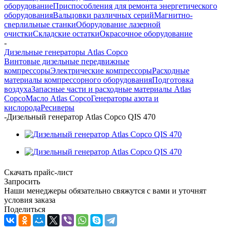
оборудование
Приспособления для ремонта энергетического
оборудования
Вальцовки различных серий
Магнитно-
сверлильные станки
Оборудование лазерной
очистки
Складские остатки
Окрасочное оборудование
-
Дизельные генераторы Atlas Copco
Винтовые дизельные передвижные
компрессоры
Электрические компрессоры
Расходные
материалы компрессорного оборудования
Подготовка
воздуха
Запасные части и расходные материалы Atlas
Copco
Масло Atlas Copco
Генераторы азота и
кислорода
Ресиверы
-
Дизельный генератор Atlas Copco QIS 470
Скачать прайс-лист
Запросить
Наши менеджеры обязательно свяжутся с вами и уточнят
условия заказа
Поделиться