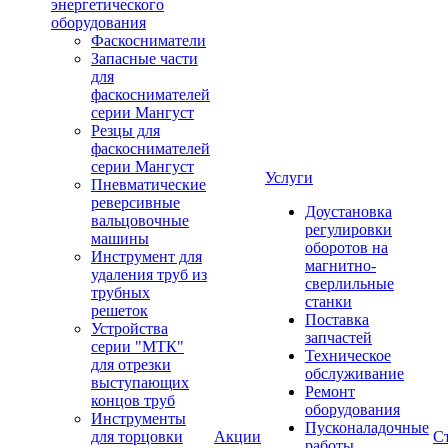
энергетического
оборудования
Фаскосниматели
Запасные части
для
фаскоснимателей
серии Мангуст
Резцы для
фаскоснимателей
серии Мангуст
Услуги
Пневматические
реверсивные
Доустановка
вальцовочные
регулировки
машины
оборотов на
Инструмент для
магнитно-
удаления труб из
сверлильные
трубных
станки
решеток
Поставка
Устройства
запчастей
серии "МТК"
Техническое
для отрезки
обслуживание
выступающих
Ремонт
концов труб
оборудования
Инструменты
Пусконаладочные
для торцовки
Акции
С
работы