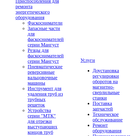
Приспособления для
ремонта
энергетического
оборудования
Фаскосниматели
Запасные части
для
фаскоснимателей
серии Мангуст
Резцы для
фаскоснимателей
Услуги
серии Мангуст
Пневматические
Доустановка
реверсивные
регулировки
вальцовочные
оборотов на
машины
магнитно-
Инструмент для
сверлильные
удаления труб из
станки
трубных
Поставка
решеток
запчастей
Устройства
Техническое
серии "МТК"
обслуживание
для отрезки
Ремонт
выступающих
оборудования
концов труб