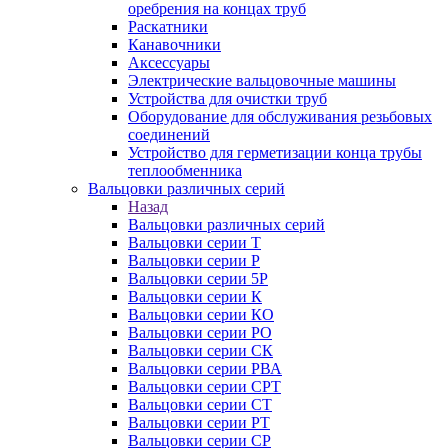
оребрения на концах труб
Раскатники
Канавочники
Аксессуары
Электрические вальцовочные машины
Устройства для очистки труб
Оборудование для обслуживания резьбовых
соединений
Устройство для герметизации конца трубы
теплообменника
Вальцовки различных серий
Назад
Вальцовки различных серий
Вальцовки серии Т
Вальцовки серии Р
Вальцовки серии 5Р
Вальцовки серии К
Вальцовки серии КО
Вальцовки серии РО
Вальцовки серии СК
Вальцовки серии РВА
Вальцовки серии СРТ
Вальцовки серии СТ
Вальцовки серии РТ
Вальцовки серии СР