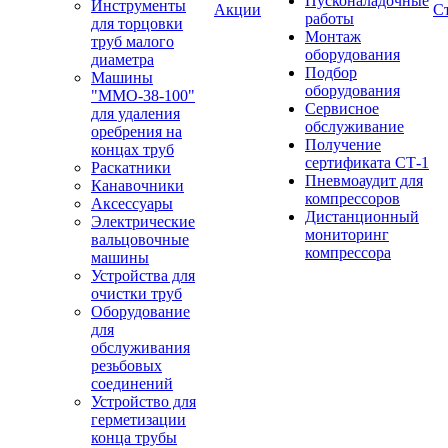
Пусконаладочные
Инструменты
Акции
С
работы
для торцовки
Монтаж
труб малого
оборудования
диаметра
Подбор
Машины
оборудования
"ММО-38-100"
Сервисное
для удаления
обслуживание
оребрения на
Получение
концах труб
сертификата СТ-1
Раскатники
Пневмоаудит для
Канавочники
компрессоров
Аксессуары
Дистанционный
Электрические
мониторинг
вальцовочные
компрессора
машины
Устройства для
очистки труб
Оборудование
для
обслуживания
резьбовых
соединений
Устройство для
герметизации
конца трубы