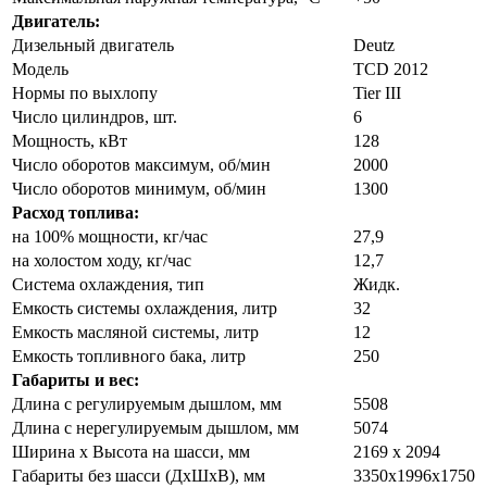
Двигатель:
Дизельный двигатель
Deutz
Модель
TCD 2012
Нормы по выхлопу
Tier III
Число цилиндров, шт.
6
Мощность, кВт
128
Число оборотов максимум, об/мин
2000
Число оборотов минимум, об/мин
1300
Расход топлива:
на 100% мощности, кг/час
27,9
на холостом ходу, кг/час
12,7
Система охлаждения, тип
Жидк.
Емкость системы охлаждения, литр
32
Емкость масляной системы, литр
12
Емкость топливного бака, литр
250
Габариты и вес:
Длина с регулируемым дышлом, мм
5508
Длина с нерегулируемым дышлом, мм
5074
Ширина х Высота на шасси, мм
2169 х 2094
Габариты без шасси (ДхШхВ), мм
3350х1996х1750