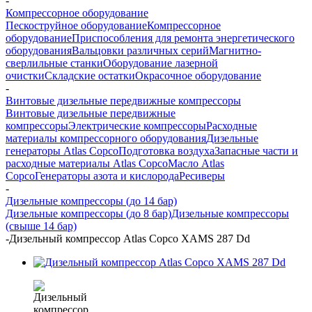
-
Компрессорное оборудование
Пескоструйное оборудование
Компрессорное
оборудование
Приспособления для ремонта энергетического
оборудования
Вальцовки различных серий
Магнитно-
сверлильные станки
Оборудование лазерной
очистки
Складские остатки
Окрасочное оборудование
-
Винтовые дизельные передвижные компрессоры
Винтовые дизельные передвижные
компрессоры
Электрические компрессоры
Расходные
материалы компрессорного оборудования
Дизельные
генераторы Atlas Copco
Подготовка воздуха
Запасные части и
расходные материалы Atlas Copco
Масло Atlas
Copco
Генераторы азота и кислорода
Ресиверы
-
Дизельные компрессоры (до 14 бар)
Дизельные компрессоры (до 8 бар)
Дизельные компрессоры
(свыше 14 бар)
-
Дизельный компрессор Atlas Copco XAMS 287 Dd