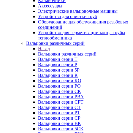
Канавочники
Аксессуары
Электрические вальцовочные машины
Устройства для очистки труб
Оборудование для обслуживания резьбовых
соединений
Устройство для герметизации конца трубы
теплообменника
Вальцовки различных серий
Назад
Вальцовки различных серий
Вальцовки серии Т
Вальцовки серии Р
Вальцовки серии 5Р
Вальцовки серии К
Вальцовки серии КО
Вальцовки серии РО
Вальцовки серии СК
Вальцовки серии РВА
Вальцовки серии СРТ
Вальцовки серии СТ
Вальцовки серии РТ
Вальцовки серии СР
Вальцовки серии ВК
Вальцовки серии 5СК