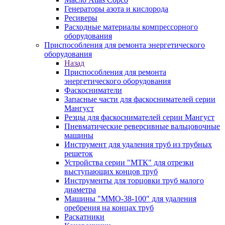
Генераторы азота и кислорода
Ресиверы
Расходные материалы компрессорного
оборудования
Приспособления для ремонта энергетического
оборудования
Назад
Приспособления для ремонта
энергетического оборудования
Фаскосниматели
Запасные части для фаскоснимателей серии
Мангуст
Резцы для фаскоснимателей серии Мангуст
Пневматические реверсивные вальцовочные
машины
Инструмент для удаления труб из трубных
решеток
Устройства серии "МТК" для отрезки
выступающих концов труб
Инструменты для торцовки труб малого
диаметра
Машины "ММО-38-100" для удаления
оребрения на концах труб
Раскатники