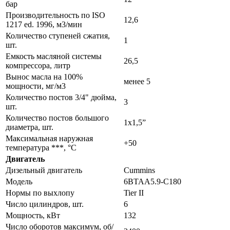
бар
Производительность по ISO
12,6
1217 ed. 1996, м3/мин
Количество ступеней сжатия,
1
шт.
Емкость масляной системы
26,5
компрессора, литр
Вынос масла на 100%
менее 5
мощности, мг/м3
Количество постов 3/4" дюйма,
3
шт.
Количество постов большого
1x1,5”
диаметра, шт.
Максимальная наружная
+50
температура ***, °С
Двигатель
Дизельный двигатель
Cummins
Модель
6BTAA5.9-C180
Нормы по выхлопу
Tier II
Число цилиндров, шт.
6
Мощность, кВт
132
Число оборотов максимум, об/