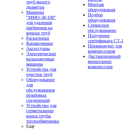
труб малого
Монтаж
диаметра
оборудования
Машины
Подбор
"ММО-38-100"
оборудования
для удаления
Сервисное
оребрения на
обслуживание
концах труб
Получение
Раскатники
сертификата СТ-1
Канавочники
Пневмоаудит для
Аксессуары
компрессоров
Электрические
Дистанционный
вальцовочные
мониторинг
машины
компрессора
Устройства для
очистки труб
Оборудование
для
обслуживания
резьбовых
соединений
Устройство для
герметизации
конца трубы
теплообменника
Ещё