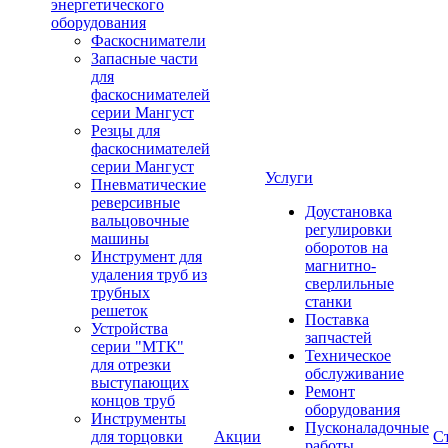
энергетического
оборудования
Фаскосниматели
Запасные части
для
фаскоснимателей
серии Мангуст
Резцы для
фаскоснимателей
серии Мангуст
Услуги
Пневматические
реверсивные
Доустановка
вальцовочные
регулировки
машины
оборотов на
Инструмент для
магнитно-
удаления труб из
сверлильные
трубных
станки
решеток
Поставка
Устройства
запчастей
серии "МТК"
Техническое
для отрезки
обслуживание
выступающих
Ремонт
концов труб
оборудования
Инструменты
Пусконаладочные
для торцовки
Акции
С
работы