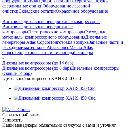
оборудования
Вальцовки различных серий
Магнитно-
сверлильные станки
Оборудование лазерной
очистки
Складские остатки
Окрасочное оборудование
-
Винтовые дизельные передвижные компрессоры
Винтовые дизельные передвижные
компрессоры
Электрические компрессоры
Расходные
материалы компрессорного оборудования
Дизельные
генераторы Atlas Copco
Подготовка воздуха
Запасные части и
расходные материалы Atlas Copco
Масло Atlas
Copco
Генераторы азота и кислорода
Ресиверы
-
Дизельные компрессоры (до 14 бар)
Дизельные компрессоры (до 8 бар)
Дизельные компрессоры
(свыше 14 бар)
-
Дизельный компрессор XAHS 450 Cud
Скачать прайс-лист
Запросить
Наши менеджеры обязательно свяжутся с вами и уточнят