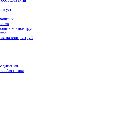
 оборудования
ангуст
 машины
шеток
ающих концов труб
етра
ия на концах труб
оединений
еплообменника