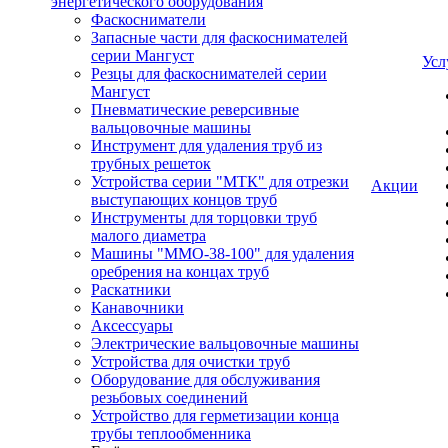
энергетического оборудования
Фаскосниматели
Запасные части для фаскоснимателей
серии Мангуст
Усл
Резцы для фаскоснимателей серии
Мангуст
Пневматические реверсивные
вальцовочные машины
Инструмент для удаления труб из
трубных решеток
Устройства серии "МТК" для отрезки
Акции
выступающих концов труб
Инструменты для торцовки труб
малого диаметра
Машины "ММО-38-100" для удаления
оребрения на концах труб
Раскатники
Канавочники
Аксессуары
Электрические вальцовочные машины
Устройства для очистки труб
Оборудование для обслуживания
резьбовых соединений
Устройство для герметизации конца
трубы теплообменника