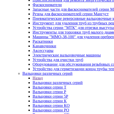
Приспособления для ремонта энергетического
Фаскосниматели
Запасные части для фаскоснимателей серии М
Резцы для фаскоснимателей серии Мангуст
Пневматические реверсивные вальцовочные
Инструмент для удаления труб из трубных ре
Устройства серии "МТК" для отрезки выступ
Инструменты для торцовки труб малого диам
Машины "ММО-38-100" для удаления оребрен
Раскатники
Канавочники
Аксессуары
Электрические вальцовочные машины
Устройства для очистки труб
Оборудование для обслуживания резьбовых с
Устройство для герметизации конца трубы т
Вальцовки различных серий
Назад
Вальцовки различных серий
Вальцовки серии Т
Вальцовки серии Р
Вальцовки серии 5Р
Вальцовки серии К
Вальцовки серии КО
Вальцовки серии РО