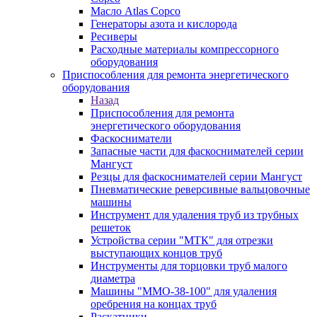
Масло Atlas Copco
Генераторы азота и кислорода
Ресиверы
Расходные материалы компрессорного
оборудования
Приспособления для ремонта энергетического
оборудования
Назад
Приспособления для ремонта
энергетического оборудования
Фаскосниматели
Запасные части для фаскоснимателей серии
Мангуст
Резцы для фаскоснимателей серии Мангуст
Пневматические реверсивные вальцовочные
машины
Инструмент для удаления труб из трубных
решеток
Устройства серии "МТК" для отрезки
выступающих концов труб
Инструменты для торцовки труб малого
диаметра
Машины "ММО-38-100" для удаления
оребрения на концах труб
Раскатники