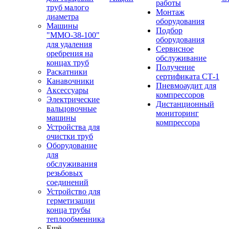
работы
труб малого
Монтаж
диаметра
оборудования
Машины
Подбор
"ММО-38-100"
оборудования
для удаления
Сервисное
оребрения на
обслуживание
концах труб
Получение
Раскатники
сертификата СТ-1
Канавочники
Пневмоаудит для
Аксессуары
компрессоров
Электрические
Дистанционный
вальцовочные
мониторинг
машины
компрессора
Устройства для
очистки труб
Оборудование
для
обслуживания
резьбовых
соединений
Устройство для
герметизации
конца трубы
теплообменника
Ещё