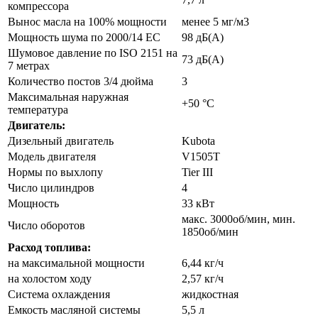
компрессора
Вынос масла на 100% мощности
менее 5 мг/м3
Мощность шума по 2000/14 ЕС
98 дБ(А)
Шумовое давление по ISO 2151 на
73 дБ(А)
7 метрах
Количество постов 3/4 дюйма
3
Максимальная наружная
+50 °С
температура
Двигатель:
Дизельный двигатель
Kubota
Модель двигателя
V1505T
Нормы по выхлопу
Tier III
Число цилиндров
4
Мощность
33 кВт
макс. 3000об/мин, мин.
Число оборотов
1850об/мин
Расход топлива:
на максимальной мощности
6,44 кг/ч
на холостом ходу
2,57 кг/ч
Система охлаждения
жидкостная
Емкость масляной системы
5,5 л