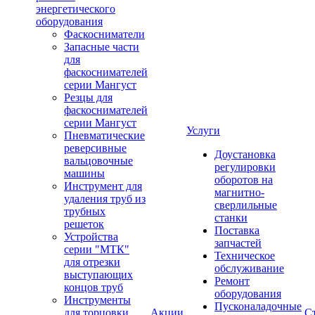
энергетического
оборудования
Фаскосниматели
Запасные части
для
фаскоснимателей
серии Мангуст
Резцы для
фаскоснимателей
серии Мангуст
Услуги
Пневматические
реверсивные
Доустановка
вальцовочные
регулировки
машины
оборотов на
Инструмент для
магнитно-
удаления труб из
сверлильные
трубных
станки
решеток
Поставка
Устройства
запчастей
серии "МТК"
Техническое
для отрезки
обслуживание
выступающих
Ремонт
концов труб
оборудования
Инструменты
Пусконаладочные
для торцовки
Акции
С