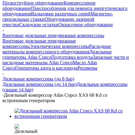
Пескоструйное оборудование
Компрессорное
оборудование
Приспособления для ремонта энергетического
оборудования
Вальцовки различных серий
Магнитно-
сверлильные станки
Оборудование лазерной
очистки
Складские остатки
Окрасочное оборудование
-
Винтовые дизельные передвижные компрессоры
Винтовые дизельные передвижные
компрессоры
Электрические компрессоры
Расходные
материалы компрессорного оборудования
Дизельные
генераторы Atlas Copco
Подготовка воздуха
Запасные части и
расходные материалы Atlas Copco
Масло Atlas
Copco
Генераторы азота и кислорода
Ресиверы
-
Дизельные компрессоры (до 8 бар)
Дизельные компрессоры (до 14 бар)
Дизельные компрессоры
(свыше 14 бар)
-
Дизельный компрессор Atlas Copco XAS 68 Kd со
встроенным генератором