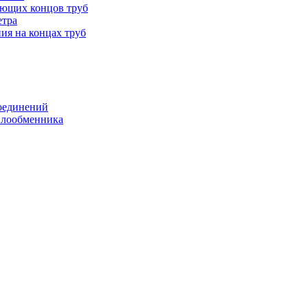
ающих концов труб
етра
ия на концах труб
оединений
еплообменника