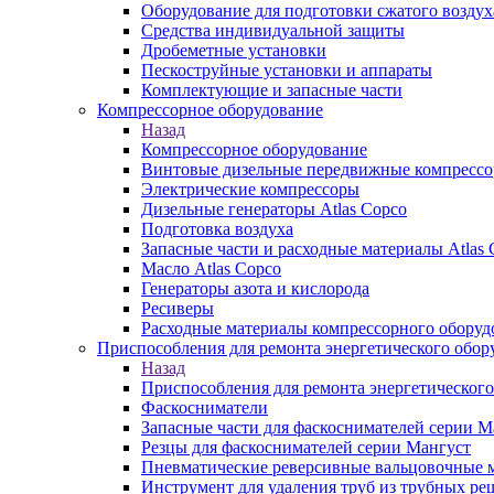
Оборудование для подготовки сжатого воздух
Средства индивидуальной защиты
Дробеметные установки
Пескоструйные установки и аппараты
Комплектующие и запасные части
Компрессорное оборудование
Назад
Компрессорное оборудование
Винтовые дизельные передвижные компресс
Электрические компрессоры
Дизельные генераторы Atlas Copco
Подготовка воздуха
Запасные части и расходные материалы Atlas 
Масло Atlas Copco
Генераторы азота и кислорода
Ресиверы
Расходные материалы компрессорного оборуд
Приспособления для ремонта энергетического обор
Назад
Приспособления для ремонта энергетического
Фаскосниматели
Запасные части для фаскоснимателей серии М
Резцы для фаскоснимателей серии Мангуст
Пневматические реверсивные вальцовочные
Инструмент для удаления труб из трубных ре