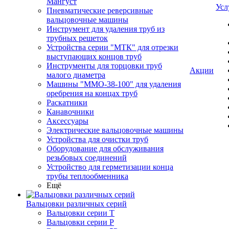
Мангуст
Усл
Пневматические реверсивные
вальцовочные машины
Инструмент для удаления труб из
трубных решеток
Устройства серии "МТК" для отрезки
выступающих концов труб
Инструменты для торцовки труб
Акции
малого диаметра
Машины "ММО-38-100" для удаления
оребрения на концах труб
Раскатники
Канавочники
Аксессуары
Электрические вальцовочные машины
Устройства для очистки труб
Оборудование для обслуживания
резьбовых соединений
Устройство для герметизации конца
трубы теплообменника
Ещё
Вальцовки различных серий
Вальцовки серии Т
Вальцовки серии Р