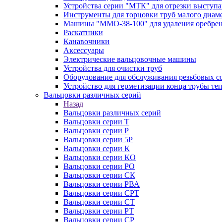
Устройства серии "МТК" для отрезки выступ
Инструменты для торцовки труб малого диам
Машины "ММО-38-100" для удаления оребрен
Раскатники
Канавочники
Аксессуары
Электрические вальцовочные машины
Устройства для очистки труб
Оборудование для обслуживания резьбовых с
Устройство для герметизации конца трубы т
Вальцовки различных серий
Назад
Вальцовки различных серий
Вальцовки серии Т
Вальцовки серии Р
Вальцовки серии 5Р
Вальцовки серии К
Вальцовки серии КО
Вальцовки серии РО
Вальцовки серии СК
Вальцовки серии РВА
Вальцовки серии СРТ
Вальцовки серии СТ
Вальцовки серии РТ
Вальцовки серии СР