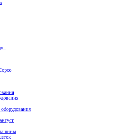
а
оры
Copco
ования
удования
 оборудования
ангуст
 машины
шеток