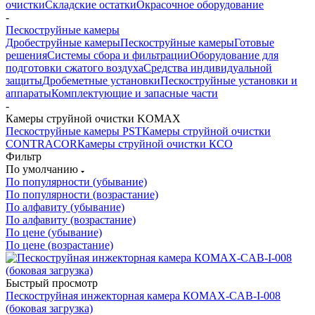
очистки
Складские остатки
Окрасочное оборудование
-
Пескоструйные камеры
Дробеструйные камеры
Пескоструйные камеры
Готовые
решения
Системы сбора и фильтрации
Оборудование для
подготовки сжатого воздуха
Средства индивидуальной
защиты
Дробеметные установки
Пескоструйные установки и
аппараты
Комплектующие и запасные части
-
Камеры струйной очистки KOMAX
Пескоструйные камеры PST
Камеры струйной очистки
CONTRACOR
Камеры струйной очистки КСО
Фильтр
По умолчанию
По популярности (убывание)
По популярности (возрастание)
По алфавиту (убывание)
По алфавиту (возрастание)
По цене (убывание)
По цене (возрастание)
Быстрый просмотр
Пескоструйная инжекторная камера КОМАХ-CAB-I-008
(боковая загрузка)