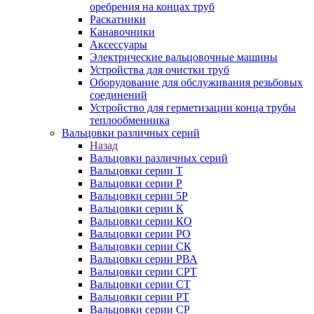
оребрения на концах труб
Раскатники
Канавочники
Аксессуары
Электрические вальцовочные машины
Устройства для очистки труб
Оборудование для обслуживания резьбовых
соединений
Устройство для герметизации конца трубы
теплообменника
Вальцовки различных серий
Назад
Вальцовки различных серий
Вальцовки серии Т
Вальцовки серии Р
Вальцовки серии 5Р
Вальцовки серии К
Вальцовки серии КО
Вальцовки серии РО
Вальцовки серии СК
Вальцовки серии РВА
Вальцовки серии СРТ
Вальцовки серии СТ
Вальцовки серии РТ
Вальцовки серии СР