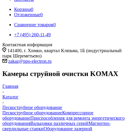
Корзина
0
Отложенные
0
Сравнение товаров
0
+7 (495) 260-11-49
Контактная информация
141400, г. Химки, квартал Клязьма, 1Б (индустриальный
парк Шереметьево)
zakaz@npo-electron.ru
Камеры струйной очистки KOMAX
Главная
-
Каталог
-
Пескоструйное оборудование
Пескоструйное оборудование
Компрессорное
оборудование
Приспособления для ремонта энергетического
оборудования
Вальцовки различных серий
Магнитно-
сверлильные станки
Оборудование лазерной