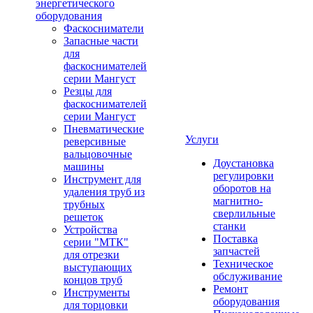
энергетического
оборудования
Фаскосниматели
Запасные части
для
фаскоснимателей
серии Мангуст
Резцы для
фаскоснимателей
серии Мангуст
Пневматические
Услуги
реверсивные
вальцовочные
Доустановка
машины
регулировки
Инструмент для
оборотов на
удаления труб из
магнитно-
трубных
сверлильные
решеток
станки
Устройства
Поставка
серии "МТК"
запчастей
для отрезки
Техническое
выступающих
обслуживание
концов труб
Ремонт
Инструменты
оборудования
для торцовки