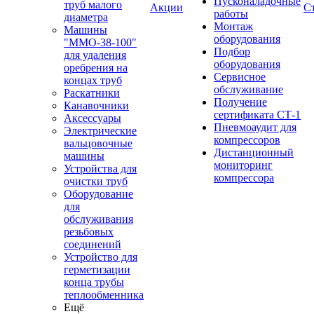
Пусконаладочные
труб малого
Акции
С
работы
диаметра
Монтаж
Машины
оборудования
"ММО-38-100"
Подбор
для удаления
оборудования
оребрения на
Сервисное
концах труб
обслуживание
Раскатники
Получение
Канавочники
сертификата СТ-1
Аксессуары
Пневмоаудит для
Электрические
компрессоров
вальцовочные
Дистанционный
машины
мониторинг
Устройства для
компрессора
очистки труб
Оборудование
для
обслуживания
резьбовых
соединений
Устройство для
герметизации
конца трубы
теплообменника
Ещё