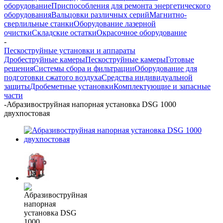
оборудование
Приспособления для ремонта энергетического
оборудования
Вальцовки различных серий
Магнитно-
сверлильные станки
Оборудование лазерной
очистки
Складские остатки
Окрасочное оборудование
-
Пескоструйные установки и аппараты
Дробеструйные камеры
Пескоструйные камеры
Готовые
решения
Системы сбора и фильтрации
Оборудование для
подготовки сжатого воздуха
Средства индивидуальной
защиты
Дробеметные установки
Комплектующие и запасные
части
-
Абразивоструйная напорная установка DSG 1000
двухпостовая