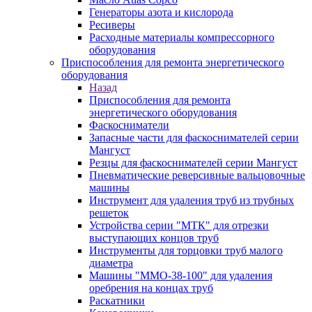
Генераторы азота и кислорода
Ресиверы
Расходные материалы компрессорного
оборудования
Приспособления для ремонта энергетического
оборудования
Назад
Приспособления для ремонта
энергетического оборудования
Фаскосниматели
Запасные части для фаскоснимателей серии
Мангуст
Резцы для фаскоснимателей серии Мангуст
Пневматические реверсивные вальцовочные
машины
Инструмент для удаления труб из трубных
решеток
Устройства серии "МТК" для отрезки
выступающих концов труб
Инструменты для торцовки труб малого
диаметра
Машины "ММО-38-100" для удаления
оребрения на концах труб
Раскатники