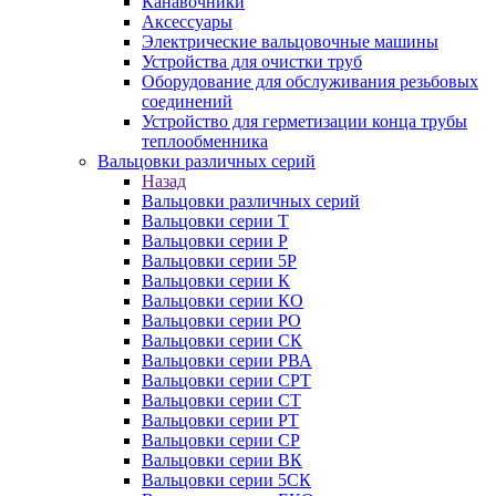
Канавочники
Аксессуары
Электрические вальцовочные машины
Устройства для очистки труб
Оборудование для обслуживания резьбовых
соединений
Устройство для герметизации конца трубы
теплообменника
Вальцовки различных серий
Назад
Вальцовки различных серий
Вальцовки серии Т
Вальцовки серии Р
Вальцовки серии 5Р
Вальцовки серии К
Вальцовки серии КО
Вальцовки серии РО
Вальцовки серии СК
Вальцовки серии РВА
Вальцовки серии СРТ
Вальцовки серии СТ
Вальцовки серии РТ
Вальцовки серии СР
Вальцовки серии ВК
Вальцовки серии 5СК