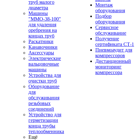
труб малого
Монтаж
диаметра
оборудования
Машины
Подбор
"ММО-38-100"
оборудования
для удаления
Сервисное
оребрения на
обслуживание
концах труб
Получение
Раскатники
сертификата СТ-1
Канавочники
Пневмоаудит для
Аксессуары
компрессоров
Электрические
Дистанционный
вальцовочные
мониторинг
машины
компрессора
Устройства для
очистки труб
Оборудование
для
обслуживания
резьбовых
соединений
Устройство для
герметизации
конца трубы
теплообменника
Ещё