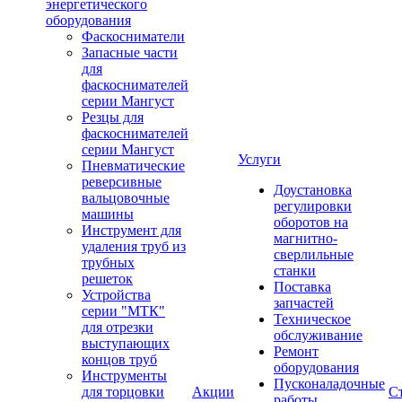
энергетического
оборудования
Фаскосниматели
Запасные части
для
фаскоснимателей
серии Мангуст
Резцы для
фаскоснимателей
серии Мангуст
Услуги
Пневматические
реверсивные
Доустановка
вальцовочные
регулировки
машины
оборотов на
Инструмент для
магнитно-
удаления труб из
сверлильные
трубных
станки
решеток
Поставка
Устройства
запчастей
серии "МТК"
Техническое
для отрезки
обслуживание
выступающих
Ремонт
концов труб
оборудования
Инструменты
Пусконаладочные
для торцовки
Акции
С
работы