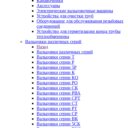
Канавочники
Аксессуары
Электрические вальцовочные машины
Устройства для очистки труб
Оборудование для обслуживания резьбовых
соединений
Устройство для герметизации конца трубы
теплообменника
Вальцовки различных серий
Назад
Вальцовки различных серий
Вальцовки серии Т
Вальцовки серии Р
Вальцовки серии 5Р
Вальцовки серии К
Вальцовки серии КО
Вальцовки серии РО
Вальцовки серии СК
Вальцовки серии РВА
Вальцовки серии СРТ
Вальцовки серии СТ
Вальцовки серии РТ
Вальцовки серии СР
Вальцовки серии ВК
Вальцовки серии 5СК