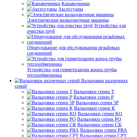
Канавочники
Аксессуары
Электрические вальцовочные машины
Устройства для
очистки труб
Оборудование для обслуживания резьбовых
соединений
Устройство для герметизации конца трубы
теплообменника
Вальцовки различных
серий
Вальцовки серии Т
Вальцовки серии Р
Вальцовки серии 5Р
Вальцовки серии К
Вальцовки серии КО
Вальцовки серии РО
Вальцовки серии СК
Вальцовки серии РВА
Вальцовки серии СРТ