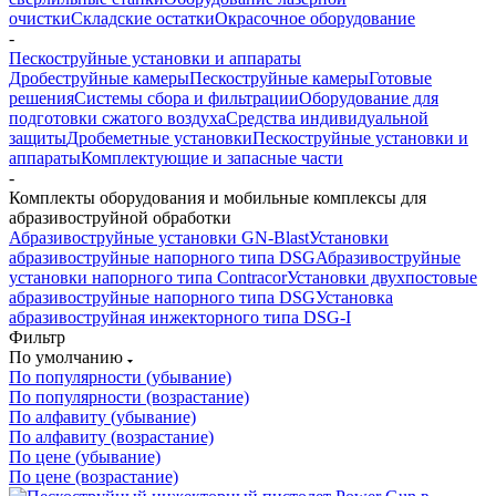
очистки
Складские остатки
Окрасочное оборудование
-
Пескоструйные установки и аппараты
Дробеструйные камеры
Пескоструйные камеры
Готовые
решения
Системы сбора и фильтрации
Оборудование для
подготовки сжатого воздуха
Средства индивидуальной
защиты
Дробеметные установки
Пескоструйные установки и
аппараты
Комплектующие и запасные части
-
Комплекты оборудования и мобильные комплексы для
абразивоструйной обработки
Абразивоструйные установки GN-Blast
Установки
абразивоструйные напорного типа DSG
Абразивоструйные
установки напорного типа Contracor
Установки двухпостовые
абразивоструйные напорного типа DSG
Установка
абразивоструйная инжекторного типа DSG-I
Фильтр
По умолчанию
По популярности (убывание)
По популярности (возрастание)
По алфавиту (убывание)
По алфавиту (возрастание)
По цене (убывание)
По цене (возрастание)