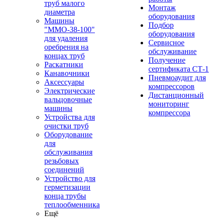
труб малого
Монтаж
диаметра
оборудования
Машины
Подбор
"ММО-38-100"
оборудования
для удаления
Сервисное
оребрения на
обслуживание
концах труб
Получение
Раскатники
сертификата СТ-1
Канавочники
Пневмоаудит для
Аксессуары
компрессоров
Электрические
Дистанционный
вальцовочные
мониторинг
машины
компрессора
Устройства для
очистки труб
Оборудование
для
обслуживания
резьбовых
соединений
Устройство для
герметизации
конца трубы
теплообменника
Ещё