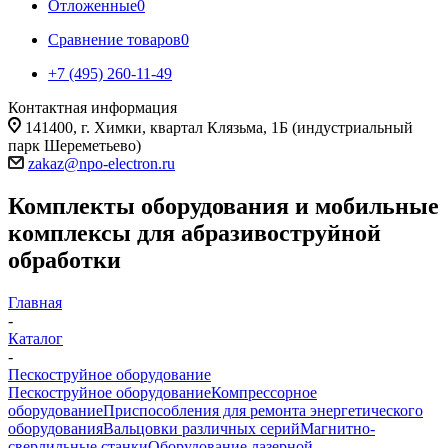
Отложенные
0
Сравнение товаров
0
+7 (495) 260-11-49
Контактная информация
141400, г. Химки, квартал Клязьма, 1Б (индустриальный
парк Шереметьево)
zakaz@npo-electron.ru
Комплекты оборудования и мобильные
комплексы для абразивоструйной
обработки
Главная
-
Каталог
-
Пескоструйное оборудование
Пескоструйное оборудование
Компрессорное
оборудование
Приспособления для ремонта энергетического
оборудования
Вальцовки различных серий
Магнитно-
сверлильные станки
Оборудование лазерной