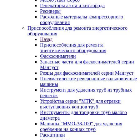
Генераторы азота и кислорода
Ресиверы
Расходные материалы компрессорного
оборудования
Приспособления для ремонта энергетического
оборудования
Назад
Приспособления для ремонта
энергетического оборудования
Фаскосниматели
Запасные части для фаскоснимателей серии
Мангуст
Резцы для фаскоснимателей серии Мангуст
Пневматические реверсивные вальцовочные
машины
Инструмент для удаления труб из трубных
решеток
Устройства серии "МТК" для отрезки
выступающих концов труб
Инструменты для торцовки труб малого
диаметра
Машины "ММО-38-100" для удаления
оребрения на концах труб
Раскатники