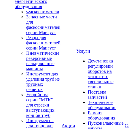
энергетического
оборудования
Фаскосниматели
Запасные части
для
фаскоснимателей
серии Мангуст
Резцы для
фаскоснимателей
серии Мангуст
Услуги
Пневматические
реверсивные
Доустановка
вальцовочные
регулировки
машины
оборотов на
Инструмент для
магнитно-
удаления труб из
сверлильные
трубных
станки
решеток
Поставка
Устройства
запчастей
серии "МТК"
Техническое
для отрезки
обслуживание
выступающих
Ремонт
концов труб
оборудования
Инструменты
Пусконаладочные
для торцовки
Акции
С
работы