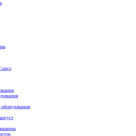
а
оры
Copco
ования
удования
 оборудования
ангуст
 машины
шеток