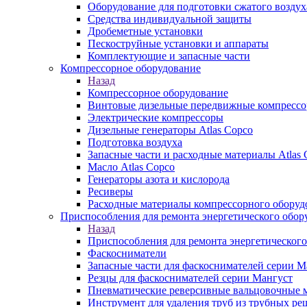
Оборудование для подготовки сжатого воздух
Средства индивидуальной защиты
Дробеметные установки
Пескоструйные установки и аппараты
Комплектующие и запасные части
Компрессорное оборудование
Назад
Компрессорное оборудование
Винтовые дизельные передвижные компресс
Электрические компрессоры
Дизельные генераторы Atlas Copco
Подготовка воздуха
Запасные части и расходные материалы Atlas 
Масло Atlas Copco
Генераторы азота и кислорода
Ресиверы
Расходные материалы компрессорного оборуд
Приспособления для ремонта энергетического обор
Назад
Приспособления для ремонта энергетического
Фаскосниматели
Запасные части для фаскоснимателей серии М
Резцы для фаскоснимателей серии Мангуст
Пневматические реверсивные вальцовочные
Инструмент для удаления труб из трубных ре