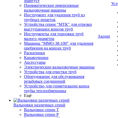
Мангуст
Усл
Пневматические реверсивные
вальцовочные машины
Инструмент для удаления труб из
трубных решеток
Устройства серии "МТК" для отрезки
выступающих концов труб
Инструменты для торцовки труб
Акции
малого диаметра
Машины "ММО-38-100" для удаления
оребрения на концах труб
Раскатники
Канавочники
Аксессуары
Электрические вальцовочные машины
Устройства для очистки труб
Оборудование для обслуживания
резьбовых соединений
Устройство для герметизации конца
трубы теплообменника
Ещё
Вальцовки различных серий
Вальцовки серии Т
Вальцовки серии Р