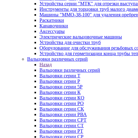
Устройства серии "МТК" для отрезки выступ
Инструменты для торцовки труб малого диам
Машины "ММО-38-100" для удаления оребрен
Раскатники
Канавочники
Аксессуары
Электрические вальцовочные машины
Устройства для очистки труб
Оборудование для обслуживания резьбовых с
Устройство для герметизации конца трубы т
Вальцовки различных серий
Назад
Вальцовки различных серий
Вальцовки серии Т
Вальцовки серии Р
Вальцовки серии 5Р
Вальцовки серии К
Вальцовки серии КО
Вальцовки серии РО
Вальцовки серии СК
Вальцовки серии РВА
Вальцовки серии СРТ
Вальцовки серии СТ
Вальцовки серии РТ
Вальцовки серии СР