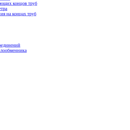
ающих концов труб
етра
ия на концах труб
оединений
еплообменника