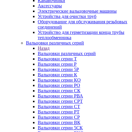
Канавочники
Аксессуары
Электрические вальцовочные машины
Устройства для очистки труб
Оборудование для обслуживания резьбовых
соединений
Устройство для герметизации конца трубы
теплообменника
Вальцовки различных серий
Назад
Вальцовки различных серий
Вальцовки серии Т
Вальцовки серии Р
Вальцовки серии 5Р
Вальцовки серии К
Вальцовки серии КО
Вальцовки серии РО
Вальцовки серии СК
Вальцовки серии РВА
Вальцовки серии СРТ
Вальцовки серии СТ
Вальцовки серии РТ
Вальцовки серии СР
Вальцовки серии ВК
Вальцовки серии 5СК