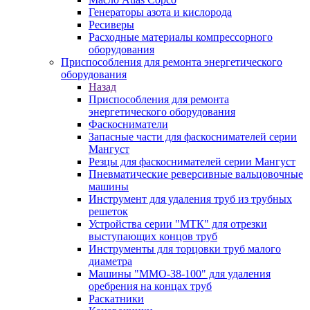
Генераторы азота и кислорода
Ресиверы
Расходные материалы компрессорного
оборудования
Приспособления для ремонта энергетического
оборудования
Назад
Приспособления для ремонта
энергетического оборудования
Фаскосниматели
Запасные части для фаскоснимателей серии
Мангуст
Резцы для фаскоснимателей серии Мангуст
Пневматические реверсивные вальцовочные
машины
Инструмент для удаления труб из трубных
решеток
Устройства серии "МТК" для отрезки
выступающих концов труб
Инструменты для торцовки труб малого
диаметра
Машины "ММО-38-100" для удаления
оребрения на концах труб
Раскатники