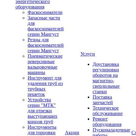
энергетического
оборудования
Фаскосниматели
Запасные части
для
фаскоснимателей
серии Мангуст
Резцы для
фаскоснимателей
серии Мангуст
Услуги
Пневматические
реверсивные
Доустановка
вальцовочные
регулировки
машины
оборотов на
Инструмент для
магнитно-
удаления труб из
сверлильные
трубных
станки
решеток
Поставка
Устройства
запчастей
серии "МТК"
Техническое
для отрезки
обслуживание
выступающих
Ремонт
концов труб
оборудования
Инструменты
Пусконаладочные
для торцовки
Акции
С
работы