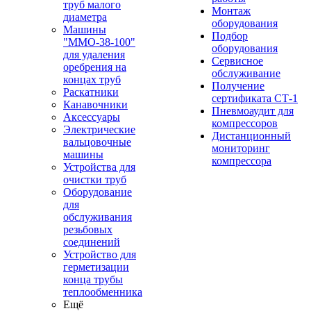
труб малого
Монтаж
диаметра
оборудования
Машины
Подбор
"ММО-38-100"
оборудования
для удаления
Сервисное
оребрения на
обслуживание
концах труб
Получение
Раскатники
сертификата СТ-1
Канавочники
Пневмоаудит для
Аксессуары
компрессоров
Электрические
Дистанционный
вальцовочные
мониторинг
машины
компрессора
Устройства для
очистки труб
Оборудование
для
обслуживания
резьбовых
соединений
Устройство для
герметизации
конца трубы
теплообменника
Ещё