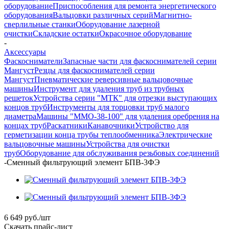
оборудование
Приспособления для ремонта энергетического
оборудования
Вальцовки различных серий
Магнитно-
сверлильные станки
Оборудование лазерной
очистки
Складские остатки
Окрасочное оборудование
-
Аксессуары
Фаскосниматели
Запасные части для фаскоснимателей серии
Мангуст
Резцы для фаскоснимателей серии
Мангуст
Пневматические реверсивные вальцовочные
машины
Инструмент для удаления труб из трубных
решеток
Устройства серии "МТК" для отрезки выступающих
концов труб
Инструменты для торцовки труб малого
диаметра
Машины "ММО-38-100" для удаления оребрения на
концах труб
Раскатники
Канавочники
Устройство для
герметизации конца трубы теплообменника
Электрические
вальцовочные машины
Устройства для очистки
труб
Оборудование для обслуживания резьбовых соединений
-
Сменный фильтрующий элемент БПВ-3ФЭ
6 649
руб.
/шт
Скачать прайс-лист