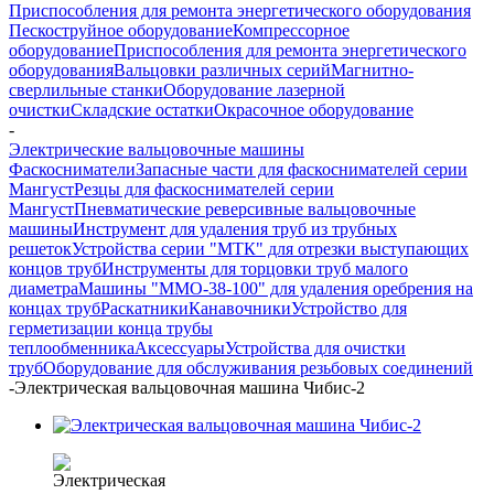
Приспособления для ремонта энергетического оборудования
Пескоструйное оборудование
Компрессорное
оборудование
Приспособления для ремонта энергетического
оборудования
Вальцовки различных серий
Магнитно-
сверлильные станки
Оборудование лазерной
очистки
Складские остатки
Окрасочное оборудование
-
Электрические вальцовочные машины
Фаскосниматели
Запасные части для фаскоснимателей серии
Мангуст
Резцы для фаскоснимателей серии
Мангуст
Пневматические реверсивные вальцовочные
машины
Инструмент для удаления труб из трубных
решеток
Устройства серии "МТК" для отрезки выступающих
концов труб
Инструменты для торцовки труб малого
диаметра
Машины "ММО-38-100" для удаления оребрения на
концах труб
Раскатники
Канавочники
Устройство для
герметизации конца трубы
теплообменника
Аксессуары
Устройства для очистки
труб
Оборудование для обслуживания резьбовых соединений
-
Электрическая вальцовочная машина Чибис-2