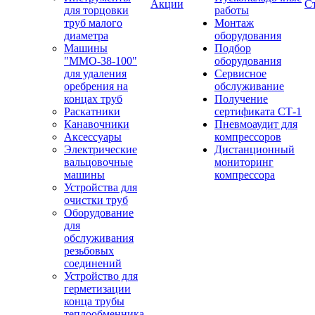
Акции
С
для торцовки
работы
труб малого
Монтаж
диаметра
оборудования
Машины
Подбор
"ММО-38-100"
оборудования
для удаления
Сервисное
оребрения на
обслуживание
концах труб
Получение
Раскатники
сертификата СТ-1
Канавочники
Пневмоаудит для
Аксессуары
компрессоров
Электрические
Дистанционный
вальцовочные
мониторинг
машины
компрессора
Устройства для
очистки труб
Оборудование
для
обслуживания
резьбовых
соединений
Устройство для
герметизации
конца трубы
теплообменника