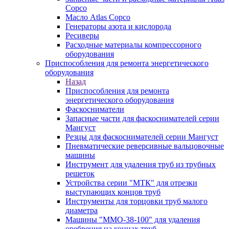
Copco
Масло Atlas Copco
Генераторы азота и кислорода
Ресиверы
Расходные материалы компрессорного
оборудования
Приспособления для ремонта энергетического
оборудования
Назад
Приспособления для ремонта
энергетического оборудования
Фаскосниматели
Запасные части для фаскоснимателей серии
Мангуст
Резцы для фаскоснимателей серии Мангуст
Пневматические реверсивные вальцовочные
машины
Инструмент для удаления труб из трубных
решеток
Устройства серии "МТК" для отрезки
выступающих концов труб
Инструменты для торцовки труб малого
диаметра
Машины "ММО-38-100" для удаления
оребрения на концах труб