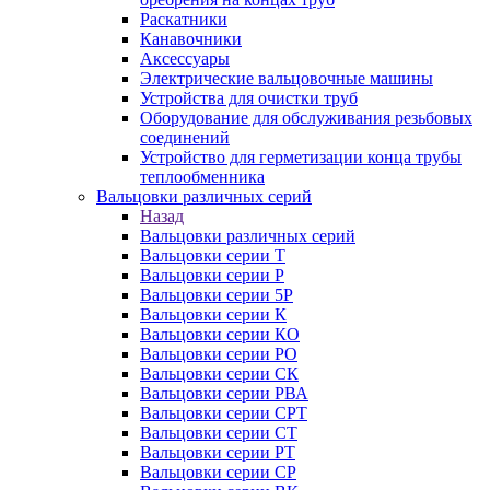
Раскатники
Канавочники
Аксессуары
Электрические вальцовочные машины
Устройства для очистки труб
Оборудование для обслуживания резьбовых
соединений
Устройство для герметизации конца трубы
теплообменника
Вальцовки различных серий
Назад
Вальцовки различных серий
Вальцовки серии Т
Вальцовки серии Р
Вальцовки серии 5Р
Вальцовки серии К
Вальцовки серии КО
Вальцовки серии РО
Вальцовки серии СК
Вальцовки серии РВА
Вальцовки серии СРТ
Вальцовки серии СТ
Вальцовки серии РТ
Вальцовки серии СР