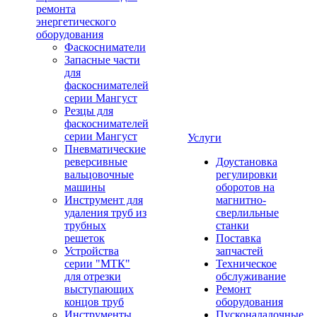
ремонта
энергетического
оборудования
Фаскосниматели
Запасные части
для
фаскоснимателей
серии Мангуст
Резцы для
фаскоснимателей
серии Мангуст
Услуги
Пневматические
реверсивные
Доустановка
вальцовочные
регулировки
машины
оборотов на
Инструмент для
магнитно-
удаления труб из
сверлильные
трубных
станки
решеток
Поставка
Устройства
запчастей
серии "МТК"
Техническое
для отрезки
обслуживание
выступающих
Ремонт
концов труб
оборудования
Инструменты
Пусконаладочные