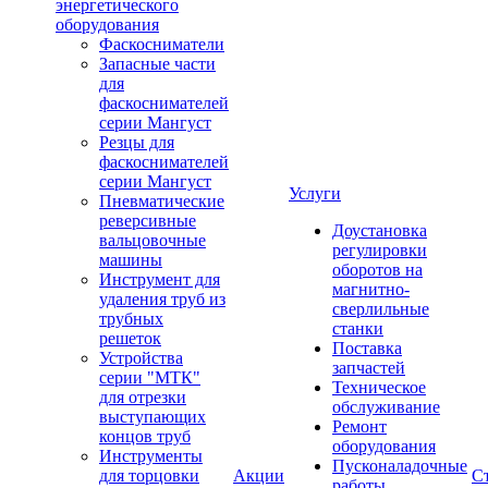
энергетического
оборудования
Фаскосниматели
Запасные части
для
фаскоснимателей
серии Мангуст
Резцы для
фаскоснимателей
серии Мангуст
Услуги
Пневматические
реверсивные
Доустановка
вальцовочные
регулировки
машины
оборотов на
Инструмент для
магнитно-
удаления труб из
сверлильные
трубных
станки
решеток
Поставка
Устройства
запчастей
серии "МТК"
Техническое
для отрезки
обслуживание
выступающих
Ремонт
концов труб
оборудования
Инструменты
Пусконаладочные
для торцовки
Акции
С
работы