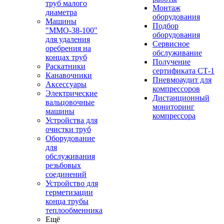
труб малого
Монтаж
диаметра
оборудования
Машины
Подбор
"ММО-38-100"
оборудования
для удаления
Сервисное
оребрения на
обслуживание
концах труб
Получение
Раскатники
сертификата СТ-1
Канавочники
Пневмоаудит для
Аксессуары
компрессоров
Электрические
Дистанционный
вальцовочные
мониторинг
машины
компрессора
Устройства для
очистки труб
Оборудование
для
обслуживания
резьбовых
соединений
Устройство для
герметизации
конца трубы
теплообменника
Ещё