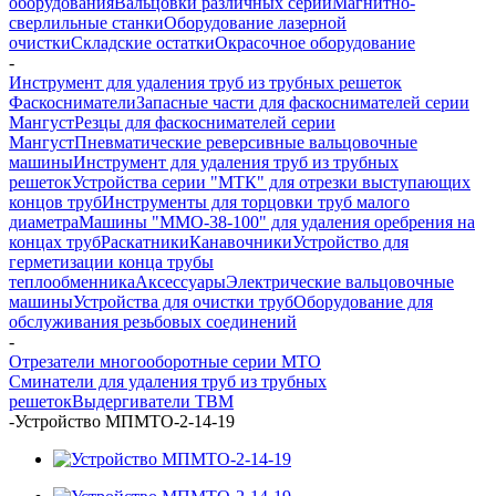
оборудования
Вальцовки различных серий
Магнитно-
сверлильные станки
Оборудование лазерной
очистки
Складские остатки
Окрасочное оборудование
-
Инструмент для удаления труб из трубных решеток
Фаскосниматели
Запасные части для фаскоснимателей серии
Мангуст
Резцы для фаскоснимателей серии
Мангуст
Пневматические реверсивные вальцовочные
машины
Инструмент для удаления труб из трубных
решеток
Устройства серии "МТК" для отрезки выступающих
концов труб
Инструменты для торцовки труб малого
диаметра
Машины "ММО-38-100" для удаления оребрения на
концах труб
Раскатники
Канавочники
Устройство для
герметизации конца трубы
теплообменника
Аксессуары
Электрические вальцовочные
машины
Устройства для очистки труб
Оборудование для
обслуживания резьбовых соединений
-
Отрезатели многооборотные серии МТО
Сминатели для удаления труб из трубных
решеток
Выдергиватели ТВМ
-
Устройство МПМТО-2-14-19