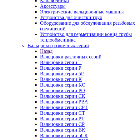
Канавочники
Аксессуары
Электрические вальцовочные машины
Устройства для очистки труб
Оборудование для обслуживания резьбовых
соединений
Устройство для герметизации конца трубы
теплообменника
Вальцовки различных серий
Назад
Вальцовки различных серий
Вальцовки серии Т
Вальцовки серии Р
Вальцовки серии 5Р
Вальцовки серии К
Вальцовки серии КО
Вальцовки серии РО
Вальцовки серии СК
Вальцовки серии РВА
Вальцовки серии СРТ
Вальцовки серии СТ
Вальцовки серии РТ
Вальцовки серии СР
Вальцовки серии ВК
Вальцовки серии 5СК