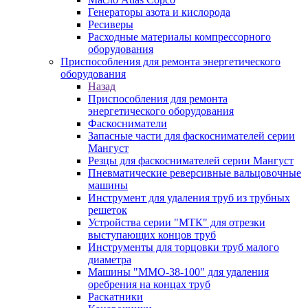
Генераторы азота и кислорода
Ресиверы
Расходные материалы компрессорного
оборудования
Приспособления для ремонта энергетического
оборудования
Назад
Приспособления для ремонта
энергетического оборудования
Фаскосниматели
Запасные части для фаскоснимателей серии
Мангуст
Резцы для фаскоснимателей серии Мангуст
Пневматические реверсивные вальцовочные
машины
Инструмент для удаления труб из трубных
решеток
Устройства серии "МТК" для отрезки
выступающих концов труб
Инструменты для торцовки труб малого
диаметра
Машины "ММО-38-100" для удаления
оребрения на концах труб
Раскатники