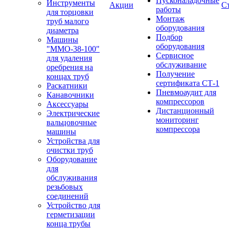
Пусконаладочные
Инструменты
Акции
С
работы
для торцовки
Монтаж
труб малого
оборудования
диаметра
Подбор
Машины
оборудования
"ММО-38-100"
Сервисное
для удаления
обслуживание
оребрения на
Получение
концах труб
сертификата СТ-1
Раскатники
Пневмоаудит для
Канавочники
компрессоров
Аксессуары
Дистанционный
Электрические
мониторинг
вальцовочные
компрессора
машины
Устройства для
очистки труб
Оборудование
для
обслуживания
резьбовых
соединений
Устройство для
герметизации
конца трубы