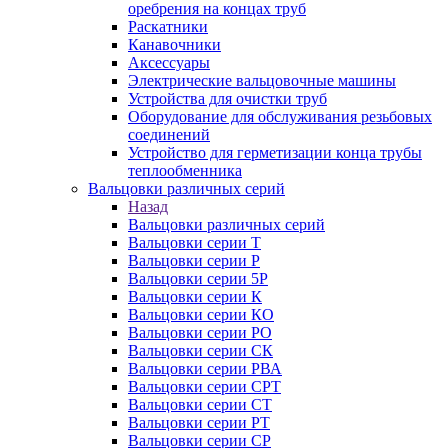
оребрения на концах труб
Раскатники
Канавочники
Аксессуары
Электрические вальцовочные машины
Устройства для очистки труб
Оборудование для обслуживания резьбовых
соединений
Устройство для герметизации конца трубы
теплообменника
Вальцовки различных серий
Назад
Вальцовки различных серий
Вальцовки серии Т
Вальцовки серии Р
Вальцовки серии 5Р
Вальцовки серии К
Вальцовки серии КО
Вальцовки серии РО
Вальцовки серии СК
Вальцовки серии РВА
Вальцовки серии СРТ
Вальцовки серии СТ
Вальцовки серии РТ
Вальцовки серии СР