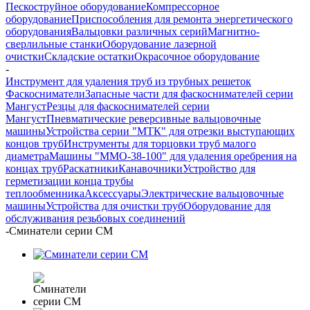
Пескоструйное оборудование
Компрессорное
оборудование
Приспособления для ремонта энергетического
оборудования
Вальцовки различных серий
Магнитно-
сверлильные станки
Оборудование лазерной
очистки
Складские остатки
Окрасочное оборудование
-
Инструмент для удаления труб из трубных решеток
Фаскосниматели
Запасные части для фаскоснимателей серии
Мангуст
Резцы для фаскоснимателей серии
Мангуст
Пневматические реверсивные вальцовочные
машины
Устройства серии "МТК" для отрезки выступающих
концов труб
Инструменты для торцовки труб малого
диаметра
Машины "ММО-38-100" для удаления оребрения на
концах труб
Раскатники
Канавочники
Устройство для
герметизации конца трубы
теплообменника
Аксессуары
Электрические вальцовочные
машины
Устройства для очистки труб
Оборудование для
обслуживания резьбовых соединений
-
Сминатели серии СМ