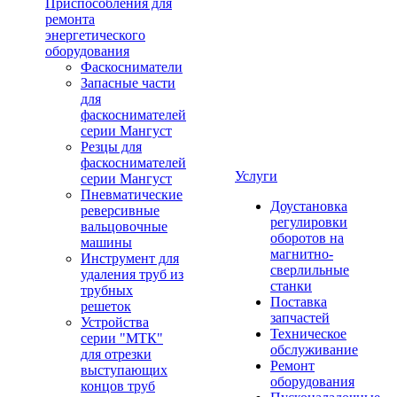
Приспособления для
ремонта
энергетического
оборудования
Фаскосниматели
Запасные части
для
фаскоснимателей
серии Мангуст
Резцы для
фаскоснимателей
Услуги
серии Мангуст
Пневматические
Доустановка
реверсивные
регулировки
вальцовочные
оборотов на
машины
магнитно-
Инструмент для
сверлильные
удаления труб из
станки
трубных
Поставка
решеток
запчастей
Устройства
Техническое
серии "МТК"
обслуживание
для отрезки
Ремонт
выступающих
оборудования
концов труб