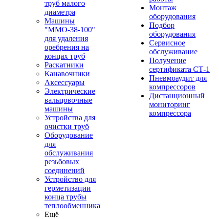
труб малого
Монтаж
диаметра
оборудования
Машины
Подбор
"ММО-38-100"
оборудования
для удаления
Сервисное
оребрения на
обслуживание
концах труб
Получение
Раскатники
сертификата СТ-1
Канавочники
Пневмоаудит для
Аксессуары
компрессоров
Электрические
Дистанционный
вальцовочные
мониторинг
машины
компрессора
Устройства для
очистки труб
Оборудование
для
обслуживания
резьбовых
соединений
Устройство для
герметизации
конца трубы
теплообменника
Ещё