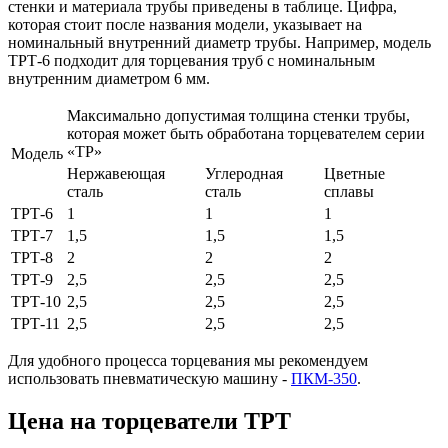
стенки и материала трубы приведены в таблице. Цифра,
которая стоит после названия модели, указывает на
номинальный внутренний диаметр трубы. Например, модель
ТРТ-6 подходит для торцевания труб с номинальным
внутренним диаметром 6 мм.
Максимально допустимая толщина стенки трубы,
которая может быть обработана торцевателем серии
«ТР»
Модель
Нержавеющая
Углеродная
Цветные
сталь
сталь
сплавы
ТРТ-6
1
1
1
ТРТ-7
1,5
1,5
1,5
ТРТ-8
2
2
2
ТРТ-9
2,5
2,5
2,5
ТРТ-10
2,5
2,5
2,5
ТРТ-11
2,5
2,5
2,5
Для удобного процесса торцевания мы рекомендуем
использовать пневматическую машину -
ПКМ-350
.
Цена на торцеватели ТРТ