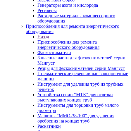
Генераторы азота и кислорода
Ресиверы
Расходные материалы компрессорного
оборудования
Приспособления для ремонта энергетического
оборудования
Назад
Приспособления для ремонта
энергетического оборудования
Фаскосниматели
Запасные части для фаскоснимателей серии
Мангуст
Резцы для фаскоснимателей серии Мангуст
Пневматические реверсивные вальцовочные
машины
Инструмент для удаления труб из трубных
решеток
Устройства серии "МТК" для отрезки
выступающих концов труб
Инструменты для торцовки труб малого
диаметра
Машины "ММО-38-100" для удаления
оребрения на концах труб
Раскатники