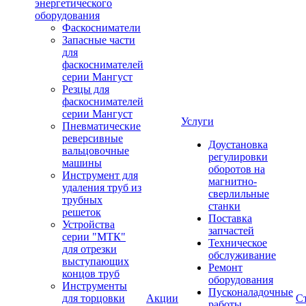
энергетического
оборудования
Фаскосниматели
Запасные части
для
фаскоснимателей
серии Мангуст
Резцы для
фаскоснимателей
серии Мангуст
Услуги
Пневматические
реверсивные
Доустановка
вальцовочные
регулировки
машины
оборотов на
Инструмент для
магнитно-
удаления труб из
сверлильные
трубных
станки
решеток
Поставка
Устройства
запчастей
серии "МТК"
Техническое
для отрезки
обслуживание
выступающих
Ремонт
концов труб
оборудования
Инструменты
Пусконаладочные
для торцовки
Акции
С
работы