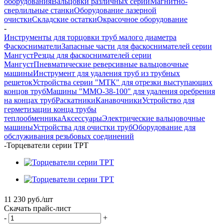
оборудования
Вальцовки различных серий
Магнитно-
сверлильные станки
Оборудование лазерной
очистки
Складские остатки
Окрасочное оборудование
-
Инструменты для торцовки труб малого диаметра
Фаскосниматели
Запасные части для фаскоснимателей серии
Мангуст
Резцы для фаскоснимателей серии
Мангуст
Пневматические реверсивные вальцовочные
машины
Инструмент для удаления труб из трубных
решеток
Устройства серии "МТК" для отрезки выступающих
концов труб
Машины "ММО-38-100" для удаления оребрения
на концах труб
Раскатники
Канавочники
Устройство для
герметизации конца трубы
теплообменника
Аксессуары
Электрические вальцовочные
машины
Устройства для очистки труб
Оборудование для
обслуживания резьбовых соединений
-
Торцеватели серии ТРТ
11 230
руб.
/шт
Скачать прайс-лист
-
+