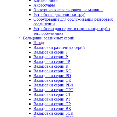
Канавочники
Аксессуары
Электрические вальцовочные машины
Устройства для очистки труб
Оборудование для обслуживания резьбовых
соединений
Устройство для герметизации конца трубы
теплообменника
Вальцовки различных серий
Назад
Вальцовки различных серий
Вальцовки серии Т
Вальцовки серии Р
Вальцовки серии 5Р
Вальцовки серии К
Вальцовки серии КО
Вальцовки серии РО
Вальцовки серии СК
Вальцовки серии РВА
Вальцовки серии СРТ
Вальцовки серии СТ
Вальцовки серии РТ
Вальцовки серии СР
Вальцовки серии ВК
Вальцовки серии 5СК