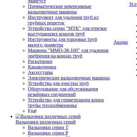
Мангуст
Усл
Пневматические реверсивные
вальцовочные машины
Инструмент для удаления труб из
трубных решеток
Устройства серии "МТК" для отрезки
выступающих концов труб
Инструменты для торцовки труб
Акции
малого диаметра
Машины "ММО-38-100" для удаления
оребрения на концах труб
Раскатники
Канавочники
Аксессуары
Электрические вальцовочные машины
Устройства для очистки труб
Оборудование для обслуживания
резьбовых соединений
Устройство для герметизации конца
трубы теплообменника
Ещё
Вальцовки различных серий
Вальцовки серии Т
Вальцовки серии Р