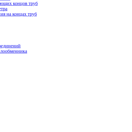
ающих концов труб
етра
ия на концах труб
оединений
еплообменника