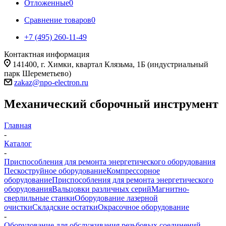
Отложенные
0
Сравнение товаров
0
+7 (495) 260-11-49
Контактная информация
141400, г. Химки, квартал Клязьма, 1Б (индустриальный
парк Шереметьево)
zakaz@npo-electron.ru
Механический сборочный инструмент
Главная
-
Каталог
-
Приспособления для ремонта энергетического оборудования
Пескоструйное оборудование
Компрессорное
оборудование
Приспособления для ремонта энергетического
оборудования
Вальцовки различных серий
Магнитно-
сверлильные станки
Оборудование лазерной
очистки
Складские остатки
Окрасочное оборудование
-
Оборудование для обслуживания резьбовых соединений