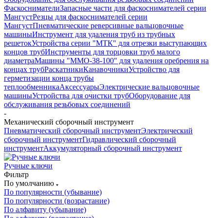
Фаскосниматели
Запасные части для фаскоснимателей серии
Мангуст
Резцы для фаскоснимателей серии
Мангуст
Пневматические реверсивные вальцовочные
машины
Инструмент для удаления труб из трубных
решеток
Устройства серии "МТК" для отрезки выступающих
концов труб
Инструменты для торцовки труб малого
диаметра
Машины "ММО-38-100" для удаления оребрения на
концах труб
Раскатники
Канавочники
Устройство для
герметизации конца трубы
теплообменника
Аксессуары
Электрические вальцовочные
машины
Устройства для очистки труб
Оборудование для
обслуживания резьбовых соединений
-
Механический сборочный инструмент
Пневматический сборочный инструмент
Электрический
сборочный инструмент
Гидравлический сборочный
инструмент
Аккумуляторный сборочный инструмент
Ручные ключи
Фильтр
По умолчанию
По популярности (убывание)
По популярности (возрастание)
По алфавиту (убывание)