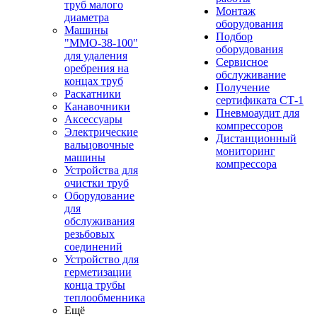
труб малого
Монтаж
диаметра
оборудования
Машины
Подбор
"ММО-38-100"
оборудования
для удаления
Сервисное
оребрения на
обслуживание
концах труб
Получение
Раскатники
сертификата СТ-1
Канавочники
Пневмоаудит для
Аксессуары
компрессоров
Электрические
Дистанционный
вальцовочные
мониторинг
машины
компрессора
Устройства для
очистки труб
Оборудование
для
обслуживания
резьбовых
соединений
Устройство для
герметизации
конца трубы
теплообменника
Ещё