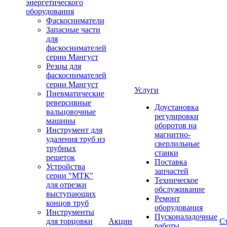
энергетического
оборудования
Фаскосниматели
Запасные части
для
фаскоснимателей
серии Мангуст
Резцы для
фаскоснимателей
серии Мангуст
Услуги
Пневматические
реверсивные
Доустановка
вальцовочные
регулировки
машины
оборотов на
Инструмент для
магнитно-
удаления труб из
сверлильные
трубных
станки
решеток
Поставка
Устройства
запчастей
серии "МТК"
Техническое
для отрезки
обслуживание
выступающих
Ремонт
концов труб
оборудования
Инструменты
Пусконаладочные
для торцовки
Акции
С
работы