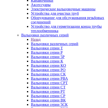
Канавочники
Аксессуары
Электрические вальцовочные машины
Устройства для очистки труб
Оборудование для обслуживания резьбовых
соединений
Устройство для герметизации конца трубы
теплообменника
Вальцовки различных серий
Назад
Вальцовки различных серий
Вальцовки серии Т
Вальцовки серии Р
Вальцовки серии 5Р
Вальцовки серии К
Вальцовки серии КО
Вальцовки серии РО
Вальцовки серии СК
Вальцовки серии РВА
Вальцовки серии СРТ
Вальцовки серии СТ
Вальцовки серии РТ
Вальцовки серии СР
Вальцовки серии ВК
Вальцовки серии 5СК