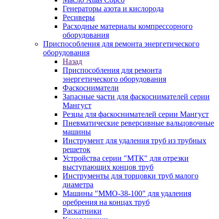
Генераторы азота и кислорода
Ресиверы
Расходные материалы компрессорного
оборудования
Приспособления для ремонта энергетического
оборудования
Назад
Приспособления для ремонта
энергетического оборудования
Фаскосниматели
Запасные части для фаскоснимателей серии
Мангуст
Резцы для фаскоснимателей серии Мангуст
Пневматические реверсивные вальцовочные
машины
Инструмент для удаления труб из трубных
решеток
Устройства серии "МТК" для отрезки
выступающих концов труб
Инструменты для торцовки труб малого
диаметра
Машины "ММО-38-100" для удаления
оребрения на концах труб
Раскатники