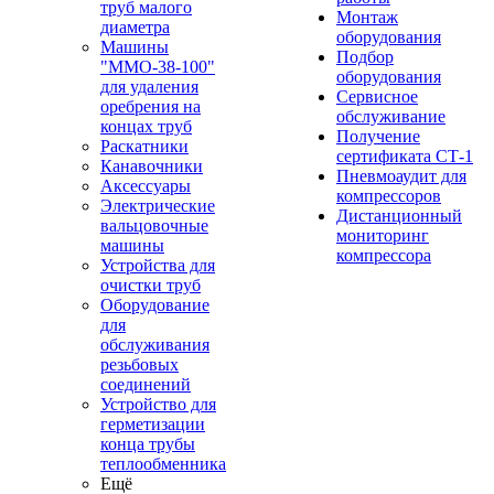
труб малого
Монтаж
диаметра
оборудования
Машины
Подбор
"ММО-38-100"
оборудования
для удаления
Сервисное
оребрения на
обслуживание
концах труб
Получение
Раскатники
сертификата СТ-1
Канавочники
Пневмоаудит для
Аксессуары
компрессоров
Электрические
Дистанционный
вальцовочные
мониторинг
машины
компрессора
Устройства для
очистки труб
Оборудование
для
обслуживания
резьбовых
соединений
Устройство для
герметизации
конца трубы
теплообменника
Ещё