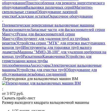
оборудование
Приспособления для ремонта энергетического
оборудования
Вальцовки различных серий
Магнитно-
сверлильные станки
Оборудование лазерной
очистки
Складские остатки
Окрасочное оборудование
-
Пневматические реверсивные вальцовочные машины
Фаскосниматели
Запасные части для фаскоснимателей серии
Мангуст
Резцы для фаскоснимателей серии
Мангуст
Инструмент для удаления труб из трубных
решеток
Устройства серии "МТК" для отрезки выступающих
концов труб
Инструменты для торцовки труб малого
диаметра
Машины "ММО-38-100" для удаления оребрения на
концах труб
Раскатники
Канавочники
Устройство для
герметизации конца трубы
теплообменника
Аксессуары
Электрические вальцовочные
машины
Устройства для очистки труб
Оборудование для
обслуживания резьбовых соединений
-
Переходники для вальцовочных машин ВМ
:
от
3 972 руб.
Скачать прайс-лист
Размер выходного квадрата вальцовочной машины
1/2" внутр. квадрат