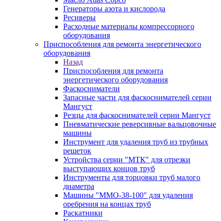
Генераторы азота и кислорода
Ресиверы
Расходные материалы компрессорного
оборудования
Приспособления для ремонта энергетического
оборудования
Назад
Приспособления для ремонта
энергетического оборудования
Фаскосниматели
Запасные части для фаскоснимателей серии
Мангуст
Резцы для фаскоснимателей серии Мангуст
Пневматические реверсивные вальцовочные
машины
Инструмент для удаления труб из трубных
решеток
Устройства серии "МТК" для отрезки
выступающих концов труб
Инструменты для торцовки труб малого
диаметра
Машины "ММО-38-100" для удаления
оребрения на концах труб
Раскатники