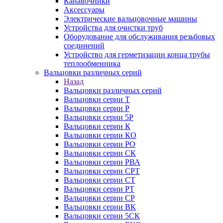
Канавочники
Аксессуары
Электрические вальцовочные машины
Устройства для очистки труб
Оборудование для обслуживания резьбовых
соединений
Устройство для герметизации конца трубы
теплообменника
Вальцовки различных серий
Назад
Вальцовки различных серий
Вальцовки серии Т
Вальцовки серии Р
Вальцовки серии 5Р
Вальцовки серии К
Вальцовки серии КО
Вальцовки серии РО
Вальцовки серии СК
Вальцовки серии РВА
Вальцовки серии СРТ
Вальцовки серии СТ
Вальцовки серии РТ
Вальцовки серии СР
Вальцовки серии ВК
Вальцовки серии 5СК