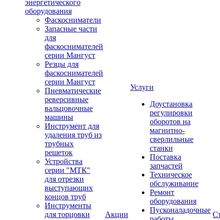
энергетического
оборудования
Фаскосниматели
Запасные части
для
фаскоснимателей
серии Мангуст
Резцы для
фаскоснимателей
серии Мангуст
Услуги
Пневматические
реверсивные
Доустановка
вальцовочные
регулировки
машины
оборотов на
Инструмент для
магнитно-
удаления труб из
сверлильные
трубных
станки
решеток
Поставка
Устройства
запчастей
серии "МТК"
Техническое
для отрезки
обслуживание
выступающих
Ремонт
концов труб
оборудования
Инструменты
Пусконаладочные
для торцовки
Акции
С
работы