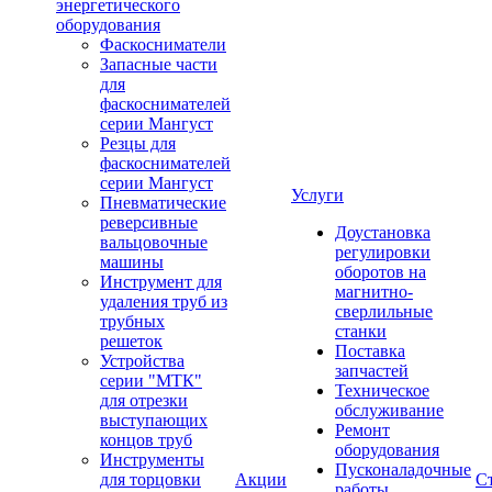
энергетического
оборудования
Фаскосниматели
Запасные части
для
фаскоснимателей
серии Мангуст
Резцы для
фаскоснимателей
серии Мангуст
Услуги
Пневматические
реверсивные
Доустановка
вальцовочные
регулировки
машины
оборотов на
Инструмент для
магнитно-
удаления труб из
сверлильные
трубных
станки
решеток
Поставка
Устройства
запчастей
серии "МТК"
Техническое
для отрезки
обслуживание
выступающих
Ремонт
концов труб
оборудования
Инструменты
Пусконаладочные
для торцовки
Акции
С
работы