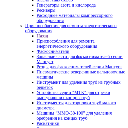
Генераторы азота и кислорода
Ресиверы
Расходные материалы компрессорного
оборудования
Приспособления для ремонта энергетического
оборудования
Назад
Приспособления для ремонта
энергетического оборудования
Фаскосниматели
Запасные части для фаскоснимателей серии
Мангуст
Резцы для фаскоснимателей серии Мангуст
Пневматические реверсивные вальцовочные
машины
Инструмент для удаления труб из трубных
решеток
Устройства серии "МТК" для отрезки
выступающих концов труб
Инструменты для торцовки труб малого
диаметра
Машины "ММО-38-100" для удаления
оребрения на концах труб
Раскатники