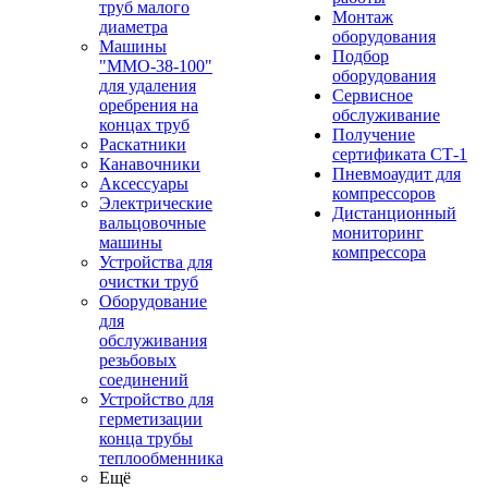
труб малого
Монтаж
диаметра
оборудования
Машины
Подбор
"ММО-38-100"
оборудования
для удаления
Сервисное
оребрения на
обслуживание
концах труб
Получение
Раскатники
сертификата СТ-1
Канавочники
Пневмоаудит для
Аксессуары
компрессоров
Электрические
Дистанционный
вальцовочные
мониторинг
машины
компрессора
Устройства для
очистки труб
Оборудование
для
обслуживания
резьбовых
соединений
Устройство для
герметизации
конца трубы
теплообменника
Ещё