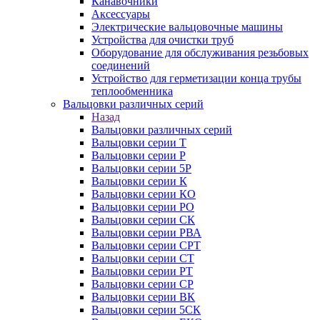
Канавочники
Аксессуары
Электрические вальцовочные машины
Устройства для очистки труб
Оборудование для обслуживания резьбовых
соединений
Устройство для герметизации конца трубы
теплообменника
Вальцовки различных серий
Назад
Вальцовки различных серий
Вальцовки серии Т
Вальцовки серии Р
Вальцовки серии 5Р
Вальцовки серии К
Вальцовки серии КО
Вальцовки серии РО
Вальцовки серии СК
Вальцовки серии РВА
Вальцовки серии СРТ
Вальцовки серии СТ
Вальцовки серии РТ
Вальцовки серии СР
Вальцовки серии ВК
Вальцовки серии 5СК