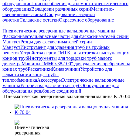
оборудование
Приспособления для ремонта энергетического
оборудования
Вальцовки различных серий
Магнитно-
сверлильные станки
Оборудование лазерной
очистки
Складские остатки
Окрасочное оборудование
-
Пневматические реверсивные вальцовочные машины
Фаскосниматели
Запасные части для фаскоснимателей серии
Мангуст
Резцы для фаскоснимателей серии
Мангуст
Инструмент для удаления труб из трубных
решеток
Устройства серии "МТК" для отрезки выступающих
концов труб
Инструменты для торцовки труб малого
диаметра
Машины "ММО-38-100" для удаления оребрения на
концах труб
Раскатники
Канавочники
Устройство для
герметизации конца трубы
теплообменника
Аксессуары
Электрические вальцовочные
машины
Устройства для очистки труб
Оборудование для
обслуживания резьбовых соединений
-
Пневматическая реверсивная вальцовочная машина К-76-04