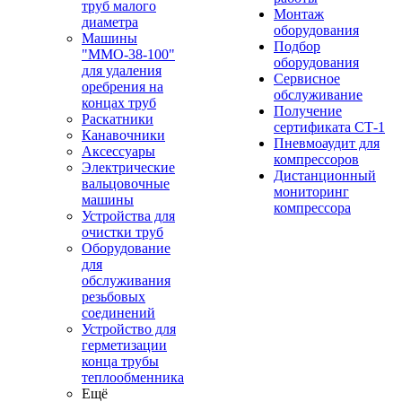
труб малого
Монтаж
диаметра
оборудования
Машины
Подбор
"ММО-38-100"
оборудования
для удаления
Сервисное
оребрения на
обслуживание
концах труб
Получение
Раскатники
сертификата СТ-1
Канавочники
Пневмоаудит для
Аксессуары
компрессоров
Электрические
Дистанционный
вальцовочные
мониторинг
машины
компрессора
Устройства для
очистки труб
Оборудование
для
обслуживания
резьбовых
соединений
Устройство для
герметизации
конца трубы
теплообменника
Ещё