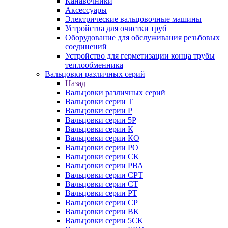
Канавочники
Аксессуары
Электрические вальцовочные машины
Устройства для очистки труб
Оборудование для обслуживания резьбовых
соединений
Устройство для герметизации конца трубы
теплообменника
Вальцовки различных серий
Назад
Вальцовки различных серий
Вальцовки серии Т
Вальцовки серии Р
Вальцовки серии 5Р
Вальцовки серии К
Вальцовки серии КО
Вальцовки серии РО
Вальцовки серии СК
Вальцовки серии РВА
Вальцовки серии СРТ
Вальцовки серии СТ
Вальцовки серии РТ
Вальцовки серии СР
Вальцовки серии ВК
Вальцовки серии 5СК