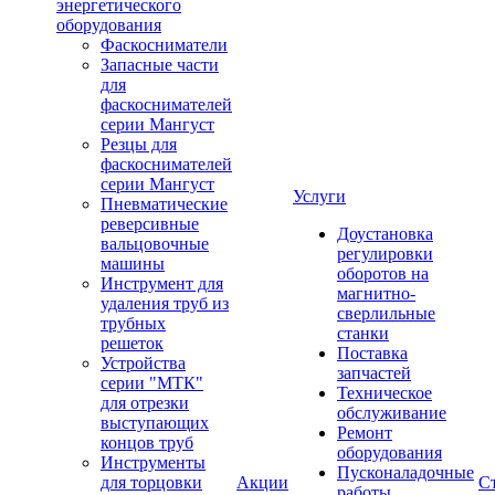
энергетического
оборудования
Фаскосниматели
Запасные части
для
фаскоснимателей
серии Мангуст
Резцы для
фаскоснимателей
серии Мангуст
Услуги
Пневматические
реверсивные
Доустановка
вальцовочные
регулировки
машины
оборотов на
Инструмент для
магнитно-
удаления труб из
сверлильные
трубных
станки
решеток
Поставка
Устройства
запчастей
серии "МТК"
Техническое
для отрезки
обслуживание
выступающих
Ремонт
концов труб
оборудования
Инструменты
Пусконаладочные
для торцовки
Акции
С
работы