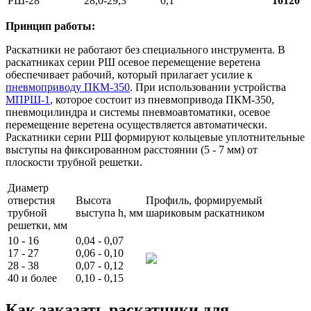
РШ-28
28,0-29,3
0,1
10120
Принцип работы:
Раскатники не работают без специального инструмента. В
раскатниках серии РШ осевое перемещение веретена
обеспечивает рабочий, который прилагает усилие к
пневмоприводу ПКМ-350
. При использовании устройства
МПРШ-1
, которое состоит из пневмопривода ПКМ-350,
пневмоцилиндра и системы пневмоавтоматики, осевое
перемещение веретена осуществляется автоматически.
Раскатники серии РШ формируют кольцевые уплотнительные
выступы на фиксированном расстоянии (5 - 7 мм) от
плоскости трубной решетки.
Диаметр
отверстия
Высота
Профиль, формируемый
трубной
выступа h, мм
шариковым раскатником
решетки, мм
10 - 16
0,04 - 0,07
17 - 27
0,06 - 0,10
28 - 38
0,07 - 0,12
40 и более
0,10 - 0,15
Как заказать раскатники для