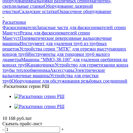
оборудования
Вальцовки различных серий
Магнитно-
сверлильные станки
Оборудование лазерной
очистки
Складские остатки
Окрасочное оборудование
-
Раскатники
Фаскосниматели
Запасные части для фаскоснимателей серии
Мангуст
Резцы для фаскоснимателей серии
Мангуст
Пневматические реверсивные вальцовочные
машины
Инструмент для удаления труб из трубных
решеток
Устройства серии "МТК" для отрезки выступающих
концов труб
Инструменты для торцовки труб малого
диаметра
Машины "ММО-38-100" для удаления оребрения на
концах труб
Канавочники
Устройство для герметизации конца
трубы теплообменника
Аксессуары
Электрические
вальцовочные машины
Устройства для очистки
труб
Оборудование для обслуживания резьбовых соединений
-
Раскатники серии РШ
10 168
руб.
/шт
Скачать прайс-лист
-
+