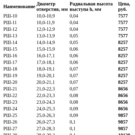
Диаметр
Радиальная высота
Цена,
Наименование
отверстия, мм
выступа h, мм
руб.
РШ-10
10,0-10,9
0,04
7577
РШ-11
10,0-11,9
0,04
757
7
РШ-12
12,0-12,9
0,04
757
7
РШ-13
13,0-13,9
0,05
7577
РШ-14
14,0-14,9
0,05
8257
РШ-15
15,0-15,9
0,06
8257
РШ-16
16,0-17,1
0,06
8257
РШ-17
17,0-18,1
0,06
8257
РШ-18
18,0-19,1
0,07
8257
РШ-19
19,0-20,1
0,07
8257
РШ-20
20,0-21,1
0,07
8257
РШ-21
21,0-22,3
0,07
8656
РШ-22
22,0-23,3
0,08
8656
РШ-23
23,0-24,3
0,08
8656
РШ-24
24,0-25,3
0,09
8656
РШ-25
25,0-26,3
0,09
9857
РШ-26
26,0-27,3
0,1
9857
РШ-27
27,0-28,3
0,1
9857