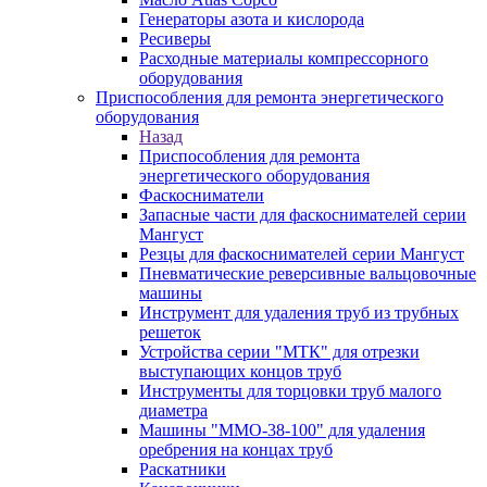
Генераторы азота и кислорода
Ресиверы
Расходные материалы компрессорного
оборудования
Приспособления для ремонта энергетического
оборудования
Назад
Приспособления для ремонта
энергетического оборудования
Фаскосниматели
Запасные части для фаскоснимателей серии
Мангуст
Резцы для фаскоснимателей серии Мангуст
Пневматические реверсивные вальцовочные
машины
Инструмент для удаления труб из трубных
решеток
Устройства серии "МТК" для отрезки
выступающих концов труб
Инструменты для торцовки труб малого
диаметра
Машины "ММО-38-100" для удаления
оребрения на концах труб
Раскатники