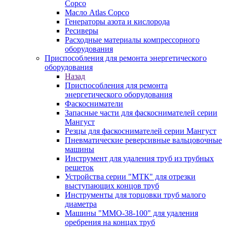
Copco
Масло Atlas Copco
Генераторы азота и кислорода
Ресиверы
Расходные материалы компрессорного
оборудования
Приспособления для ремонта энергетического
оборудования
Назад
Приспособления для ремонта
энергетического оборудования
Фаскосниматели
Запасные части для фаскоснимателей серии
Мангуст
Резцы для фаскоснимателей серии Мангуст
Пневматические реверсивные вальцовочные
машины
Инструмент для удаления труб из трубных
решеток
Устройства серии "МТК" для отрезки
выступающих концов труб
Инструменты для торцовки труб малого
диаметра
Машины "ММО-38-100" для удаления
оребрения на концах труб