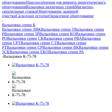
оборудование
Приспособления для ремонта энергетического
оборудования
Вальцовки различных серий
Магнитно-
сверлильные станки
Оборудование лазерной
очистки
Складские остатки
Окрасочное оборудование
-
Вальцовки серии К
Вальцовки серии ЛВК
Вальцовки серии Т
Вальцовки серии
Р
Вальцовки серии 5Р
Вальцовки серии КО
Вальцовки серии
РО
Вальцовки серии СК
Вальцовки серии РВА
Вальцовки
серии СРТ
Вальцовки серии СТ
Вальцовки серии
РТ
Вальцовки серии СР
Вальцовки серии ВК
Вальцовки серии
5СК
Вальцовки серии ЕКО
Вальцовки серии РА
-
Вальцовки К-75-78