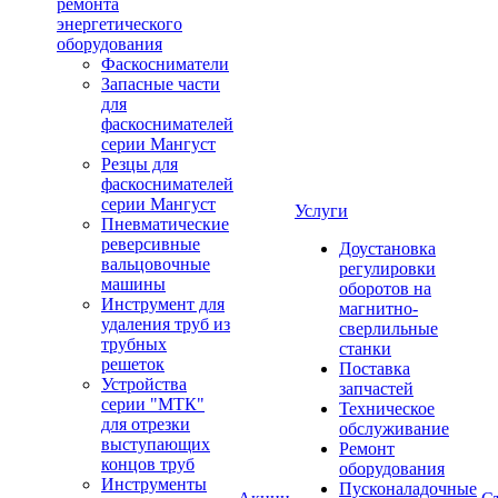
ремонта
энергетического
оборудования
Фаскосниматели
Запасные части
для
фаскоснимателей
серии Мангуст
Резцы для
фаскоснимателей
серии Мангуст
Услуги
Пневматические
реверсивные
Доустановка
вальцовочные
регулировки
машины
оборотов на
Инструмент для
магнитно-
удаления труб из
сверлильные
трубных
станки
решеток
Поставка
Устройства
запчастей
серии "МТК"
Техническое
для отрезки
обслуживание
выступающих
Ремонт
концов труб
оборудования
Инструменты
Пусконаладочные