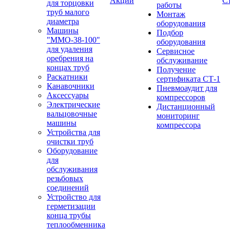
Акции
С
для торцовки
работы
труб малого
Монтаж
диаметра
оборудования
Машины
Подбор
"ММО-38-100"
оборудования
для удаления
Сервисное
оребрения на
обслуживание
концах труб
Получение
Раскатники
сертификата СТ-1
Канавочники
Пневмоаудит для
Аксессуары
компрессоров
Электрические
Дистанционный
вальцовочные
мониторинг
машины
компрессора
Устройства для
очистки труб
Оборудование
для
обслуживания
резьбовых
соединений
Устройство для
герметизации
конца трубы
теплообменника