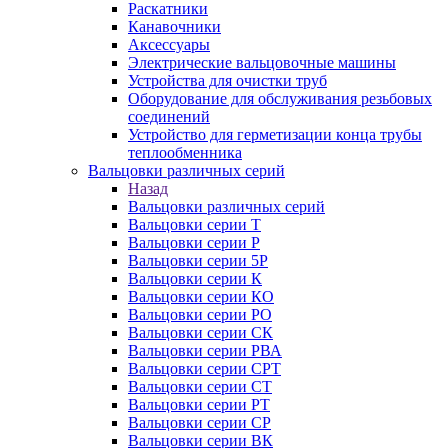
Раскатники
Канавочники
Аксессуары
Электрические вальцовочные машины
Устройства для очистки труб
Оборудование для обслуживания резьбовых
соединений
Устройство для герметизации конца трубы
теплообменника
Вальцовки различных серий
Назад
Вальцовки различных серий
Вальцовки серии Т
Вальцовки серии Р
Вальцовки серии 5Р
Вальцовки серии К
Вальцовки серии КО
Вальцовки серии РО
Вальцовки серии СК
Вальцовки серии РВА
Вальцовки серии СРТ
Вальцовки серии СТ
Вальцовки серии РТ
Вальцовки серии СР
Вальцовки серии ВК