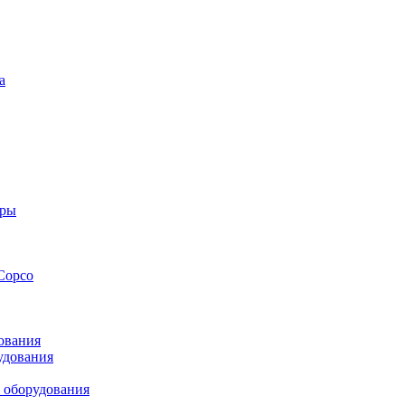
а
оры
Copco
ования
удования
 оборудования