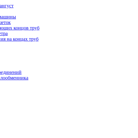
ангуст
 машины
шеток
ающих концов труб
етра
ия на концах труб
оединений
еплообменника