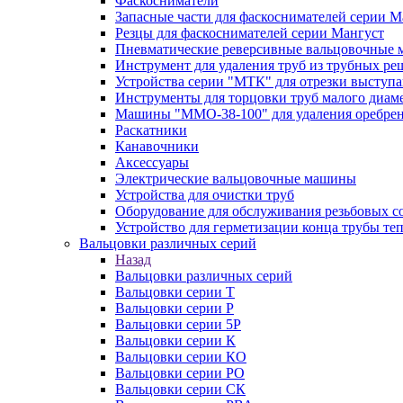
Фаскосниматели
Запасные части для фаскоснимателей серии М
Резцы для фаскоснимателей серии Мангуст
Пневматические реверсивные вальцовочные
Инструмент для удаления труб из трубных ре
Устройства серии "МТК" для отрезки выступ
Инструменты для торцовки труб малого диам
Машины "ММО-38-100" для удаления оребрен
Раскатники
Канавочники
Аксессуары
Электрические вальцовочные машины
Устройства для очистки труб
Оборудование для обслуживания резьбовых с
Устройство для герметизации конца трубы т
Вальцовки различных серий
Назад
Вальцовки различных серий
Вальцовки серии Т
Вальцовки серии Р
Вальцовки серии 5Р
Вальцовки серии К
Вальцовки серии КО
Вальцовки серии РО
Вальцовки серии СК