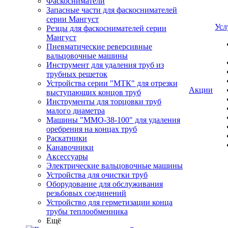
Фаскосниматели
Запасные части для фаскоснимателей
серии Мангуст
Усл
Резцы для фаскоснимателей серии
Мангуст
Пневматические реверсивные
вальцовочные машины
Инструмент для удаления труб из
трубных решеток
Устройства серии "МТК" для отрезки
Акции
выступающих концов труб
Инструменты для торцовки труб
малого диаметра
Машины "ММО-38-100" для удаления
оребрения на концах труб
Раскатники
Канавочники
Аксессуары
Электрические вальцовочные машины
Устройства для очистки труб
Оборудование для обслуживания
резьбовых соединений
Устройство для герметизации конца
трубы теплообменника
Ещё