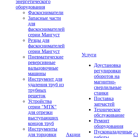
энергетического
оборудования
Фаскосниматели
Запасные части
для
фаскоснимателей
серии Мангуст
Резцы для
фаскоснимателей
серии Мангуст
Услуги
Пневматические
реверсивные
Доустановка
вальцовочные
регулировки
машины
оборотов на
Инструмент для
магнитно-
удаления труб из
сверлильные
трубных
станки
решеток
Поставка
Устройства
запчастей
серии "МТК"
Техническое
для отрезки
обслуживание
выступающих
Ремонт
концов труб
оборудования
Инструменты
Пусконаладочные
для торцовки
Акции
С
работы