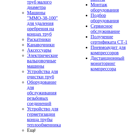
труб малого
Монтаж
диаметра
оборудования
Машины
Подбор
"ММО-38-100"
оборудования
для удаления
Сервисное
оребрения на
обслуживание
концах труб
Получение
Раскатники
сертификата СТ-1
Канавочники
Пневмоаудит для
Аксессуары
компрессоров
Электрические
Дистанционный
вальцовочные
мониторинг
машины
компрессора
Устройства для
очистки труб
Оборудование
для
обслуживания
резьбовых
соединений
Устройство для
герметизации
конца трубы
теплообменника
Ещё