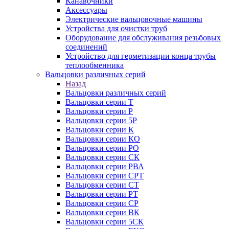
Канавочники
Аксессуары
Электрические вальцовочные машины
Устройства для очистки труб
Оборудование для обслуживания резьбовых
соединений
Устройство для герметизации конца трубы
теплообменника
Вальцовки различных серий
Назад
Вальцовки различных серий
Вальцовки серии Т
Вальцовки серии Р
Вальцовки серии 5Р
Вальцовки серии К
Вальцовки серии КО
Вальцовки серии РО
Вальцовки серии СК
Вальцовки серии РВА
Вальцовки серии СРТ
Вальцовки серии СТ
Вальцовки серии РТ
Вальцовки серии СР
Вальцовки серии ВК
Вальцовки серии 5СК