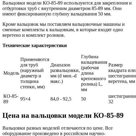
Вальцовки модели КО-85-89 используются для закрепления и
отбуртовки труб с внутренним диаметром 85-89 мм. Они
имеют фиксированную глубину вальцевания 50 мм.
Кроме вальцовок мы поставляем вальцовочные машины и
сменные комплекты к вальцовкам, в которые входят одно
веретено и комплект роликов.
Технические характеристики
Глубина
Применяются
вальцевания
для труб
Диапазон
Размер
(рабочая
(наружный
развальцовки,
квадрата или
Модель
длина
диаметр и
мм (d мин.-d
шестигранни
крепежного
толщина
макс.)
веретена, мм
ролика) L,
стенки, мм)
мм
КО-85-
шестигранни
95×4
84,0 - 92,5
50
89
32
Цена на вальцовки модели КО-85-89
Вальцовки разных моделей отличаются по цене. Все
оборудование произведено в российском научно-