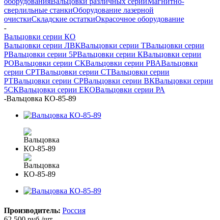
оборудования
Вальцовки различных серий
Магнитно-
сверлильные станки
Оборудование лазерной
очистки
Складские остатки
Окрасочное оборудование
-
Вальцовки серии КО
Вальцовки серии ЛВК
Вальцовки серии Т
Вальцовки серии
Р
Вальцовки серии 5Р
Вальцовки серии К
Вальцовки серии
РО
Вальцовки серии СК
Вальцовки серии РВА
Вальцовки
серии СРТ
Вальцовки серии СТ
Вальцовки серии
РТ
Вальцовки серии СР
Вальцовки серии ВК
Вальцовки серии
5СК
Вальцовки серии ЕКО
Вальцовки серии РА
-
Вальцовка КО-85-89
Производитель:
Россия
62 500
руб.
/шт