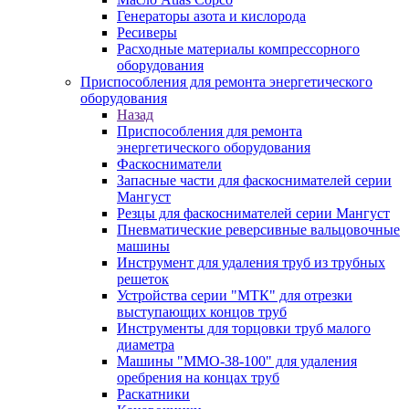
Генераторы азота и кислорода
Ресиверы
Расходные материалы компрессорного
оборудования
Приспособления для ремонта энергетического
оборудования
Назад
Приспособления для ремонта
энергетического оборудования
Фаскосниматели
Запасные части для фаскоснимателей серии
Мангуст
Резцы для фаскоснимателей серии Мангуст
Пневматические реверсивные вальцовочные
машины
Инструмент для удаления труб из трубных
решеток
Устройства серии "МТК" для отрезки
выступающих концов труб
Инструменты для торцовки труб малого
диаметра
Машины "ММО-38-100" для удаления
оребрения на концах труб
Раскатники