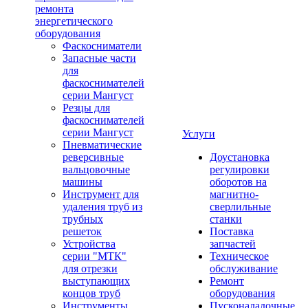
ремонта
энергетического
оборудования
Фаскосниматели
Запасные части
для
фаскоснимателей
серии Мангуст
Резцы для
фаскоснимателей
серии Мангуст
Услуги
Пневматические
реверсивные
Доустановка
вальцовочные
регулировки
машины
оборотов на
Инструмент для
магнитно-
удаления труб из
сверлильные
трубных
станки
решеток
Поставка
Устройства
запчастей
серии "МТК"
Техническое
для отрезки
обслуживание
выступающих
Ремонт
концов труб
оборудования
Инструменты
Пусконаладочные