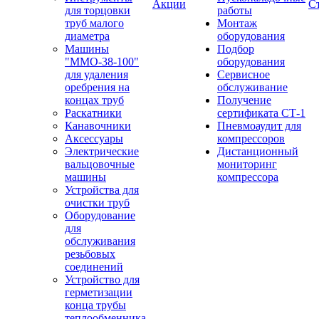
Акции
С
для торцовки
работы
труб малого
Монтаж
диаметра
оборудования
Машины
Подбор
"ММО-38-100"
оборудования
для удаления
Сервисное
оребрения на
обслуживание
концах труб
Получение
Раскатники
сертификата СТ-1
Канавочники
Пневмоаудит для
Аксессуары
компрессоров
Электрические
Дистанционный
вальцовочные
мониторинг
машины
компрессора
Устройства для
очистки труб
Оборудование
для
обслуживания
резьбовых
соединений
Устройство для
герметизации
конца трубы
теплообменника