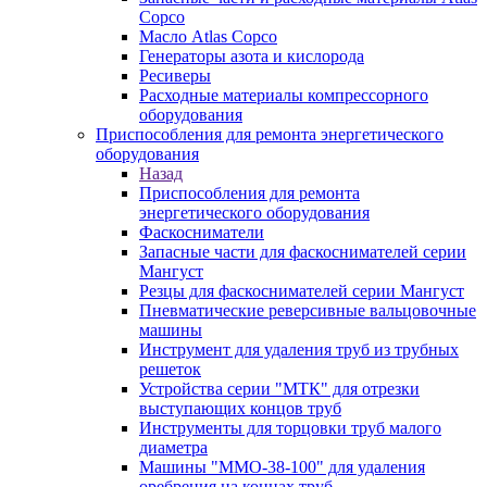
Copco
Масло Atlas Copco
Генераторы азота и кислорода
Ресиверы
Расходные материалы компрессорного
оборудования
Приспособления для ремонта энергетического
оборудования
Назад
Приспособления для ремонта
энергетического оборудования
Фаскосниматели
Запасные части для фаскоснимателей серии
Мангуст
Резцы для фаскоснимателей серии Мангуст
Пневматические реверсивные вальцовочные
машины
Инструмент для удаления труб из трубных
решеток
Устройства серии "МТК" для отрезки
выступающих концов труб
Инструменты для торцовки труб малого
диаметра
Машины "ММО-38-100" для удаления
оребрения на концах труб