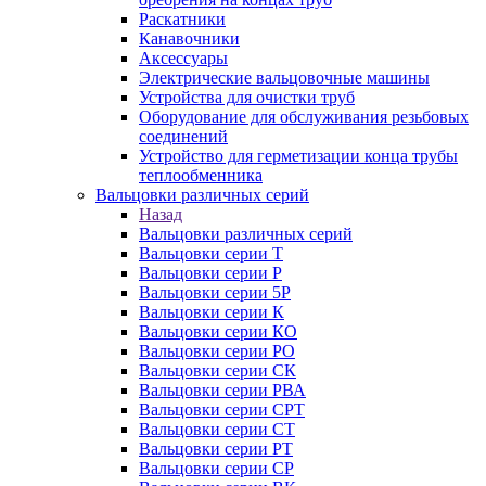
Раскатники
Канавочники
Аксессуары
Электрические вальцовочные машины
Устройства для очистки труб
Оборудование для обслуживания резьбовых
соединений
Устройство для герметизации конца трубы
теплообменника
Вальцовки различных серий
Назад
Вальцовки различных серий
Вальцовки серии Т
Вальцовки серии Р
Вальцовки серии 5Р
Вальцовки серии К
Вальцовки серии КО
Вальцовки серии РО
Вальцовки серии СК
Вальцовки серии РВА
Вальцовки серии СРТ
Вальцовки серии СТ
Вальцовки серии РТ
Вальцовки серии СР