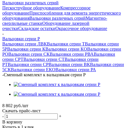
Вальцовки различных серий
Пескоструйное оборудование
Компрессорное
оборудование
Приспособления для ремонта энергетического
оборудования
Вальцовки различных серий
Магнитно-
сверлильные станки
Оборудование лазерной
очистки
Складские остатки
Окрасочное оборудование
-
Вальцовки серии Р
Вальцовки серии ЛВК
Вальцовки серии Т
Вальцовки серии
5Р
Вальцовки серии К
Вальцовки серии КО
Вальцовки серии
РО
Вальцовки серии СК
Вальцовки серии РВА
Вальцовки
серии СРТ
Вальцовки серии СТ
Вальцовки серии
РТ
Вальцовки серии СР
Вальцовки серии ВК
Вальцовки серии
5СК
Вальцовки серии ЕКО
Вальцовки серии РА
-
Сменный комплект к вальцовкам серии Р
8 802
руб.
/шт
Скачать прайс-лист
-
+
В корзину
Купить в 1 клик