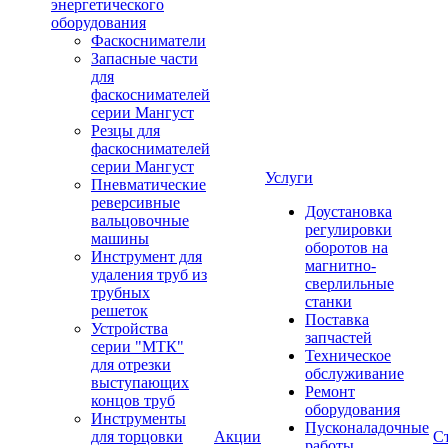
энергетического
оборудования
Фаскосниматели
Запасные части
для
фаскоснимателей
серии Мангуст
Резцы для
фаскоснимателей
серии Мангуст
Услуги
Пневматические
реверсивные
Доустановка
вальцовочные
регулировки
машины
оборотов на
Инструмент для
магнитно-
удаления труб из
сверлильные
трубных
станки
решеток
Поставка
Устройства
запчастей
серии "МТК"
Техническое
для отрезки
обслуживание
выступающих
Ремонт
концов труб
оборудования
Инструменты
Пусконаладочные
для торцовки
Акции
С
работы