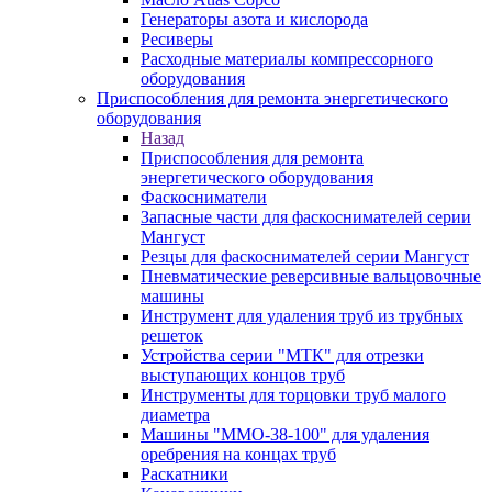
Генераторы азота и кислорода
Ресиверы
Расходные материалы компрессорного
оборудования
Приспособления для ремонта энергетического
оборудования
Назад
Приспособления для ремонта
энергетического оборудования
Фаскосниматели
Запасные части для фаскоснимателей серии
Мангуст
Резцы для фаскоснимателей серии Мангуст
Пневматические реверсивные вальцовочные
машины
Инструмент для удаления труб из трубных
решеток
Устройства серии "МТК" для отрезки
выступающих концов труб
Инструменты для торцовки труб малого
диаметра
Машины "ММО-38-100" для удаления
оребрения на концах труб
Раскатники