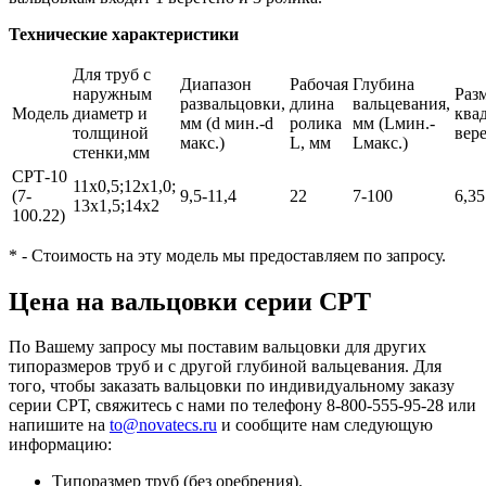
Технические характеристики
Для труб с
Диапазон
Рабочая
Глубина
наружным
Раз
развальцовки,
длина
вальцевания,
Модель
диаметр и
ква
мм (d мин.-d
ролика
мм (Lмин.-
толщиной
вер
макс.)
L, мм
Lмакс.)
стенки,мм
СРТ-10
11x0,5;12x1,0;
(7-
9,5-11,4
22
7-100
6,35
13x1,5;14x2
100.22)
* - Стоимость на эту модель мы предоставляем по запросу.
Цена на вальцовки серии СРТ
По Вашему запросу мы поставим вальцовки для других
типоразмеров труб и с другой глубиной вальцевания. Для
того, чтобы заказать вальцовки по индивидуальному заказу
серии СРТ, свяжитесь с нами по телефону 8-800-555-95-28 или
напишите на
to@novatecs.ru
и сообщите нам следующую
информацию:
Типоразмер труб (без оребрения).