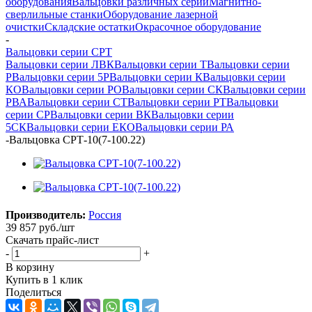
оборудования
Вальцовки различных серий
Магнитно-
сверлильные станки
Оборудование лазерной
очистки
Складские остатки
Окрасочное оборудование
-
Вальцовки серии СРТ
Вальцовки серии ЛВК
Вальцовки серии Т
Вальцовки серии
Р
Вальцовки серии 5Р
Вальцовки серии К
Вальцовки серии
КО
Вальцовки серии РО
Вальцовки серии СК
Вальцовки серии
РВА
Вальцовки серии СТ
Вальцовки серии РТ
Вальцовки
серии СР
Вальцовки серии ВК
Вальцовки серии
5СК
Вальцовки серии ЕКО
Вальцовки серии РА
-
Вальцовка СРТ-10(7-100.22)
Производитель:
Россия
39 857
руб.
/шт
Скачать прайс-лист
-
+
В корзину
Купить в 1 клик
Поделиться