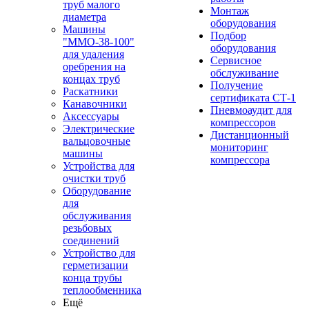
труб малого
Монтаж
диаметра
оборудования
Машины
Подбор
"ММО-38-100"
оборудования
для удаления
Сервисное
оребрения на
обслуживание
концах труб
Получение
Раскатники
сертификата СТ-1
Канавочники
Пневмоаудит для
Аксессуары
компрессоров
Электрические
Дистанционный
вальцовочные
мониторинг
машины
компрессора
Устройства для
очистки труб
Оборудование
для
обслуживания
резьбовых
соединений
Устройство для
герметизации
конца трубы
теплообменника
Ещё