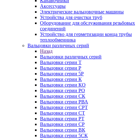
Канавочники
Аксессуары
Электрические вальцовочные машины
Устройства для очистки труб
Оборудование для обслуживания резьбовых
соединений
Устройство для герметизации конца трубы
теплообменника
Вальцовки различных серий
Назад
Вальцовки различных серий
Вальцовки серии Т
Вальцовки серии Р
Вальцовки серии 5Р
Вальцовки серии К
Вальцовки серии КО
Вальцовки серии РО
Вальцовки серии СК
Вальцовки серии РВА
Вальцовки серии СРТ
Вальцовки серии СТ
Вальцовки серии РТ
Вальцовки серии СР
Вальцовки серии ВК
Вальцовки серии 5СК