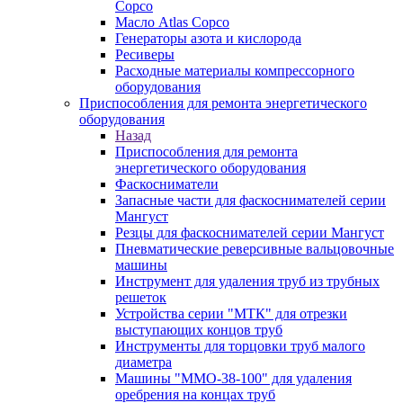
Copco
Масло Atlas Copco
Генераторы азота и кислорода
Ресиверы
Расходные материалы компрессорного
оборудования
Приспособления для ремонта энергетического
оборудования
Назад
Приспособления для ремонта
энергетического оборудования
Фаскосниматели
Запасные части для фаскоснимателей серии
Мангуст
Резцы для фаскоснимателей серии Мангуст
Пневматические реверсивные вальцовочные
машины
Инструмент для удаления труб из трубных
решеток
Устройства серии "МТК" для отрезки
выступающих концов труб
Инструменты для торцовки труб малого
диаметра
Машины "ММО-38-100" для удаления
оребрения на концах труб