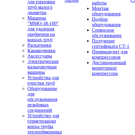
Акции
С
для торцовки
работы
труб малого
Монтаж
диаметра
оборудования
Машины
Подбор
"ММО-38-100"
оборудования
для удаления
Сервисное
оребрения на
обслуживание
концах труб
Получение
Раскатники
сертификата СТ-1
Канавочники
Пневмоаудит для
Аксессуары
компрессоров
Электрические
Дистанционный
вальцовочные
мониторинг
машины
компрессора
Устройства для
очистки труб
Оборудование
для
обслуживания
резьбовых
соединений
Устройство для
герметизации
конца трубы
теплообменника