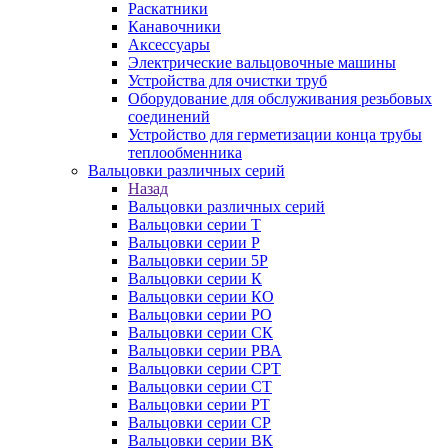
Раскатники
Канавочники
Аксессуары
Электрические вальцовочные машины
Устройства для очистки труб
Оборудование для обслуживания резьбовых
соединений
Устройство для герметизации конца трубы
теплообменника
Вальцовки различных серий
Назад
Вальцовки различных серий
Вальцовки серии Т
Вальцовки серии Р
Вальцовки серии 5Р
Вальцовки серии К
Вальцовки серии КО
Вальцовки серии РО
Вальцовки серии СК
Вальцовки серии РВА
Вальцовки серии СРТ
Вальцовки серии СТ
Вальцовки серии РТ
Вальцовки серии СР
Вальцовки серии ВК