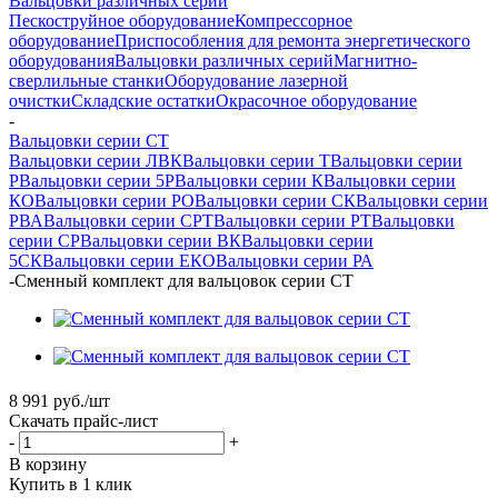
Вальцовки различных серий
Пескоструйное оборудование
Компрессорное
оборудование
Приспособления для ремонта энергетического
оборудования
Вальцовки различных серий
Магнитно-
сверлильные станки
Оборудование лазерной
очистки
Складские остатки
Окрасочное оборудование
-
Вальцовки серии СТ
Вальцовки серии ЛВК
Вальцовки серии Т
Вальцовки серии
Р
Вальцовки серии 5Р
Вальцовки серии К
Вальцовки серии
КО
Вальцовки серии РО
Вальцовки серии СК
Вальцовки серии
РВА
Вальцовки серии СРТ
Вальцовки серии РТ
Вальцовки
серии СР
Вальцовки серии ВК
Вальцовки серии
5СК
Вальцовки серии ЕКО
Вальцовки серии РА
-
Сменный комплект для вальцовок серии СТ
8 991
руб.
/шт
Скачать прайс-лист
-
+
В корзину
Купить в 1 клик