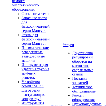
ремонта
энергетического
оборудования
Фаскосниматели
Запасные части
для
фаскоснимателей
серии Мангуст
Резцы для
фаскоснимателей
серии Мангуст
Услуги
Пневматические
реверсивные
Доустановка
вальцовочные
регулировки
машины
оборотов на
Инструмент для
магнитно-
удаления труб из
сверлильные
трубных
станки
решеток
Поставка
Устройства
запчастей
серии "МТК"
Техническое
для отрезки
обслуживание
выступающих
Ремонт
концов труб
оборудования
Инструменты
Пусконаладочные