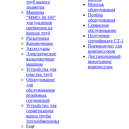
труб малого
Монтаж
диаметра
оборудования
Машины
Подбор
"ММО-38-100"
оборудования
для удаления
Сервисное
оребрения на
обслуживание
концах труб
Получение
Раскатники
сертификата СТ-1
Канавочники
Пневмоаудит для
Аксессуары
компрессоров
Электрические
Дистанционный
вальцовочные
мониторинг
машины
компрессора
Устройства для
очистки труб
Оборудование
для
обслуживания
резьбовых
соединений
Устройство для
герметизации
конца трубы
теплообменника
Ещё