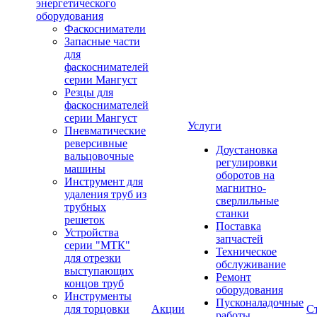
энергетического
оборудования
Фаскосниматели
Запасные части
для
фаскоснимателей
серии Мангуст
Резцы для
фаскоснимателей
серии Мангуст
Услуги
Пневматические
реверсивные
Доустановка
вальцовочные
регулировки
машины
оборотов на
Инструмент для
магнитно-
удаления труб из
сверлильные
трубных
станки
решеток
Поставка
Устройства
запчастей
серии "МТК"
Техническое
для отрезки
обслуживание
выступающих
Ремонт
концов труб
оборудования
Инструменты
Пусконаладочные
для торцовки
Акции
С
работы