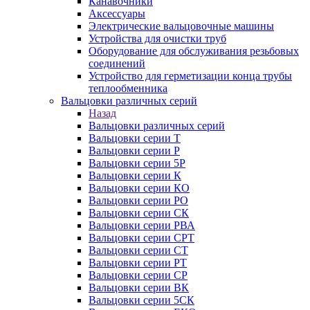
Канавочники
Аксессуары
Электрические вальцовочные машины
Устройства для очистки труб
Оборудование для обслуживания резьбовых
соединений
Устройство для герметизации конца трубы
теплообменника
Вальцовки различных серий
Назад
Вальцовки различных серий
Вальцовки серии Т
Вальцовки серии Р
Вальцовки серии 5Р
Вальцовки серии К
Вальцовки серии КО
Вальцовки серии РО
Вальцовки серии СК
Вальцовки серии РВА
Вальцовки серии СРТ
Вальцовки серии СТ
Вальцовки серии РТ
Вальцовки серии СР
Вальцовки серии ВК
Вальцовки серии 5СК