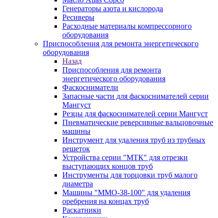
Генераторы азота и кислорода
Ресиверы
Расходные материалы компрессорного
оборудования
Приспособления для ремонта энергетического
оборудования
Назад
Приспособления для ремонта
энергетического оборудования
Фаскосниматели
Запасные части для фаскоснимателей серии
Мангуст
Резцы для фаскоснимателей серии Мангуст
Пневматические реверсивные вальцовочные
машины
Инструмент для удаления труб из трубных
решеток
Устройства серии "МТК" для отрезки
выступающих концов труб
Инструменты для торцовки труб малого
диаметра
Машины "ММО-38-100" для удаления
оребрения на концах труб
Раскатники