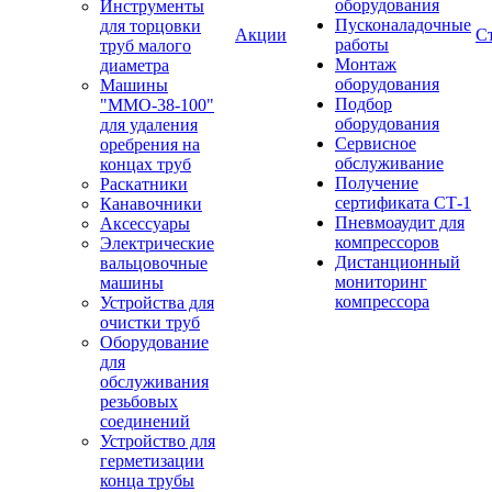
оборудования
Инструменты
Пусконаладочные
для торцовки
Акции
С
работы
труб малого
Монтаж
диаметра
оборудования
Машины
Подбор
"ММО-38-100"
оборудования
для удаления
Сервисное
оребрения на
обслуживание
концах труб
Получение
Раскатники
сертификата СТ-1
Канавочники
Пневмоаудит для
Аксессуары
компрессоров
Электрические
Дистанционный
вальцовочные
мониторинг
машины
компрессора
Устройства для
очистки труб
Оборудование
для
обслуживания
резьбовых
соединений
Устройство для
герметизации
конца трубы