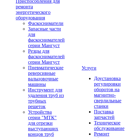
Приспособления для
ремонта
энергетического
оборудования
Фаскосниматели
Запасные части
для
фаскоснимателей
серии Мангуст
Резцы для
фаскоснимателей
серии Мангуст
Пневматические
Услуги
реверсивные
Доустановка
вальцовочные
регулировки
машины
оборотов на
Инструмент для
магнитно-
удаления труб из
сверлильные
трубных
станки
решеток
Поставка
Устройства
запчастей
серии "МТК"
Техническое
для отрезки
обслуживание
выступающих
Ремонт
концов труб