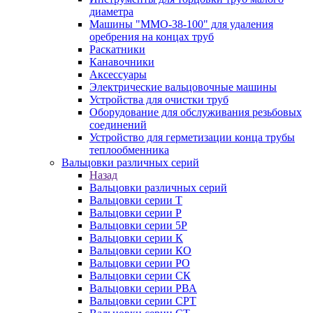
диаметра
Машины "ММО-38-100" для удаления
оребрения на концах труб
Раскатники
Канавочники
Аксессуары
Электрические вальцовочные машины
Устройства для очистки труб
Оборудование для обслуживания резьбовых
соединений
Устройство для герметизации конца трубы
теплообменника
Вальцовки различных серий
Назад
Вальцовки различных серий
Вальцовки серии Т
Вальцовки серии Р
Вальцовки серии 5Р
Вальцовки серии К
Вальцовки серии КО
Вальцовки серии РО
Вальцовки серии СК
Вальцовки серии РВА
Вальцовки серии СРТ