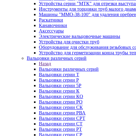
Устройства серии "МТК" для отрезки выступ
Инструменты для торцовки труб малого диам
Машины "ММО-38-100" для удаления оребрен
Раскатники
Канавочники
Аксессуары
Электрические вальцовочные машины
Устройства для очистки труб
Оборудование для обслуживания резьбовых с
Устройство для герметизации конца трубы т
Вальцовки различных серий
Назад
Вальцовки различных серий
Вальцовки серии Т
Вальцовки серии Р
Вальцовки серии 5Р
Вальцовки серии К
Вальцовки серии КО
Вальцовки серии РО
Вальцовки серии СК
Вальцовки серии РВА
Вальцовки серии СРТ
Вальцовки серии СТ
Вальцовки серии РТ
Вальцовки серии СР