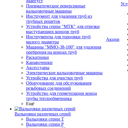
Мангуст
Усл
Пневматические реверсивные
вальцовочные машины
Инструмент для удаления труб из
трубных решеток
Устройства серии "МТК" для отрезки
выступающих концов труб
Инструменты для торцовки труб
Акции
малого диаметра
Машины "ММО-38-100" для удаления
оребрения на концах труб
Раскатники
Канавочники
Аксессуары
Электрические вальцовочные машины
Устройства для очистки труб
Оборудование для обслуживания
резьбовых соединений
Устройство для герметизации конца
трубы теплообменника
Ещё
Вальцовки различных серий
Вальцовки серии Т
Вальцовки серии Р