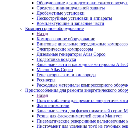
Оборудование для подготовки сжатого воздух
Средства индивидуальной защиты
Дробеметные установки
Пескоструйные установки и аппараты
Комплектующие и запасные части
Компрессорное оборудование
Назад
Компрессорное оборудование
Винтовые дизельные передвижные компресс
Электрические компрессоры
Дизельные генераторы Atlas Copco
Подготовка воздуха
Запасные части и расходные материалы Atlas 
Масло Atlas Copco
Генераторы азота и кислорода
Ресиверы
Расходные материалы компрессорного оборуд
Приспособления для ремонта энергетического обор
Назад
Приспособления для ремонта энергетического
Фаскосниматели
Запасные части для фаскоснимателей серии М
Резцы для фаскоснимателей серии Мангуст
Пневматические реверсивные вальцовочные
Инструмент для удаления труб из трубных ре