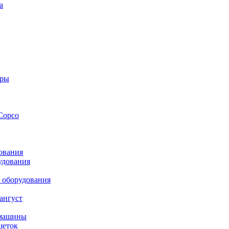
а
оры
Copco
ования
удования
 оборудования
ангуст
 машины
шеток