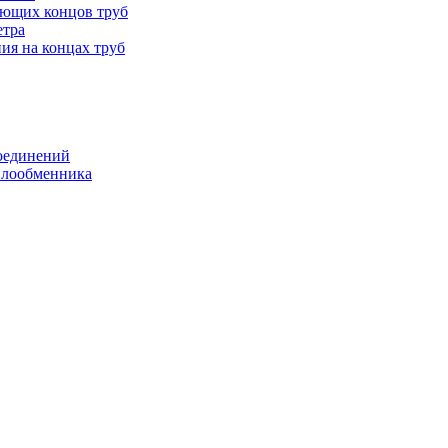
ающих концов труб
етра
ия на концах труб
оединений
еплообменника