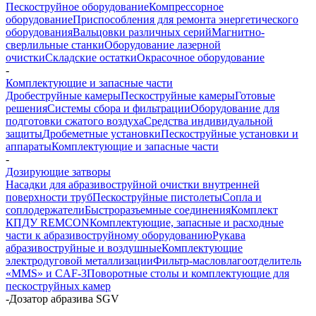
Пескоструйное оборудование
Компрессорное
оборудование
Приспособления для ремонта энергетического
оборудования
Вальцовки различных серий
Магнитно-
сверлильные станки
Оборудование лазерной
очистки
Складские остатки
Окрасочное оборудование
-
Комплектующие и запасные части
Дробеструйные камеры
Пескоструйные камеры
Готовые
решения
Системы сбора и фильтрации
Оборудование для
подготовки сжатого воздуха
Средства индивидуальной
защиты
Дробеметные установки
Пескоструйные установки и
аппараты
Комплектующие и запасные части
-
Дозирующие затворы
Насадки для абразивоструйной очистки внутренней
поверхности труб
Пескоструйные пистолеты
Сопла и
соплодержатели
Быстроразъемные соединения
Комплект
КПДУ REMCON
Комплектующие, запасные и расходные
части к абразивоструйному оборудованию
Рукава
абразивоструйные и воздушные
Комплектующие
электродуговой металлизации
Фильтр-масловлагоотделитель
«MMS» и CAF-3
Поворотные столы и комплектующие для
пескоструйных камер
-
Дозатор абразива SGV