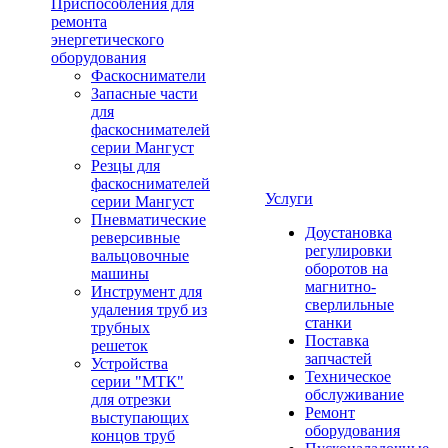
Приспособления для
ремонта
энергетического
оборудования
Фаскосниматели
Запасные части
для
фаскоснимателей
серии Мангуст
Резцы для
фаскоснимателей
Услуги
серии Мангуст
Пневматические
Доустановка
реверсивные
регулировки
вальцовочные
оборотов на
машины
магнитно-
Инструмент для
сверлильные
удаления труб из
станки
трубных
Поставка
решеток
запчастей
Устройства
Техническое
серии "МТК"
обслуживание
для отрезки
Ремонт
выступающих
оборудования
концов труб