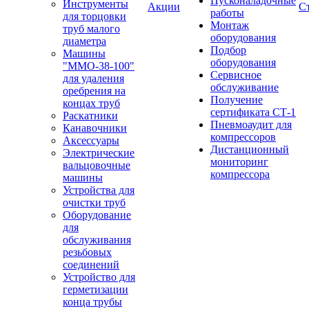
Пусконаладочные
Инструменты
Акции
С
работы
для торцовки
Монтаж
труб малого
оборудования
диаметра
Подбор
Машины
оборудования
"ММО-38-100"
Сервисное
для удаления
обслуживание
оребрения на
Получение
концах труб
сертификата СТ-1
Раскатники
Пневмоаудит для
Канавочники
компрессоров
Аксессуары
Дистанционный
Электрические
мониторинг
вальцовочные
компрессора
машины
Устройства для
очистки труб
Оборудование
для
обслуживания
резьбовых
соединений
Устройство для
герметизации
конца трубы