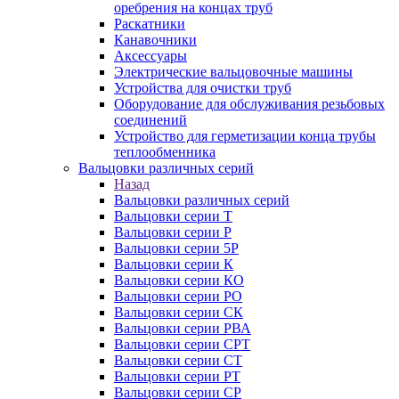
оребрения на концах труб
Раскатники
Канавочники
Аксессуары
Электрические вальцовочные машины
Устройства для очистки труб
Оборудование для обслуживания резьбовых
соединений
Устройство для герметизации конца трубы
теплообменника
Вальцовки различных серий
Назад
Вальцовки различных серий
Вальцовки серии Т
Вальцовки серии Р
Вальцовки серии 5Р
Вальцовки серии К
Вальцовки серии КО
Вальцовки серии РО
Вальцовки серии СК
Вальцовки серии РВА
Вальцовки серии СРТ
Вальцовки серии СТ
Вальцовки серии РТ
Вальцовки серии СР