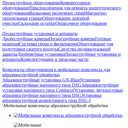
Пескоструйное оборудование
Компрессорное
оборудование
Приспособления для ремонта энергетического
оборудования
Вальцовки различных серий
Магнитно-
сверлильные станки
Оборудование лазерной
очистки
Складские остатки
Окрасочное оборудование
-
Пескоструйные установки и аппараты
Дробеструйные камеры
Пескоструйные камеры
Готовые
решения
Системы сбора и фильтрации
Оборудование для
подготовки сжатого воздуха
Средства индивидуальной
защиты
Дробеметные установки
Пескоструйные установки и
аппараты
Комплектующие и запасные части
-
Комплекты оборудования и мобильные комплексы для
абразивоструйной обработки
Абразивоструйные установки GN-Blast
Установки
абразивоструйные напорного типа DSG
Абразивоструйные
установки напорного типа Contracor
Установки двухпостовые
абразивоструйные напорного типа DSG
Установка
абразивоструйная инжекторного типа DSG-I
-
Мобильные комплексы абразивоструйной обработки