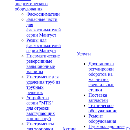
энергетического
оборудования
Фаскосниматели
Запасные части
для
фаскоснимателей
серии Мангуст
Резцы для
фаскоснимателей
серии Мангуст
Услуги
Пневматические
реверсивные
Доустановка
вальцовочные
регулировки
машины
оборотов на
Инструмент для
магнитно-
удаления труб из
сверлильные
трубных
станки
решеток
Поставка
Устройства
запчастей
серии "МТК"
Техническое
для отрезки
обслуживание
выступающих
Ремонт
концов труб
оборудования
Инструменты
Пусконаладочные
для торцовки
Акции
С