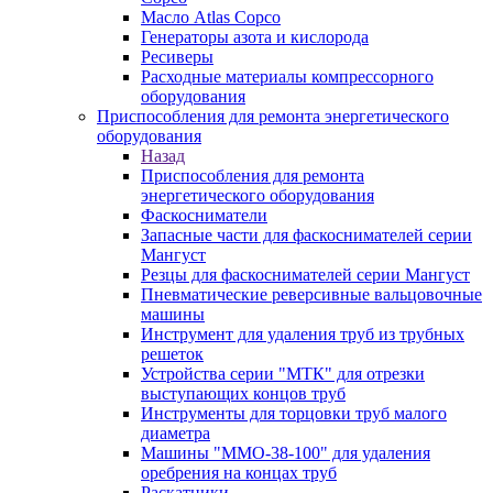
Масло Atlas Copco
Генераторы азота и кислорода
Ресиверы
Расходные материалы компрессорного
оборудования
Приспособления для ремонта энергетического
оборудования
Назад
Приспособления для ремонта
энергетического оборудования
Фаскосниматели
Запасные части для фаскоснимателей серии
Мангуст
Резцы для фаскоснимателей серии Мангуст
Пневматические реверсивные вальцовочные
машины
Инструмент для удаления труб из трубных
решеток
Устройства серии "МТК" для отрезки
выступающих концов труб
Инструменты для торцовки труб малого
диаметра
Машины "ММО-38-100" для удаления
оребрения на концах труб
Раскатники