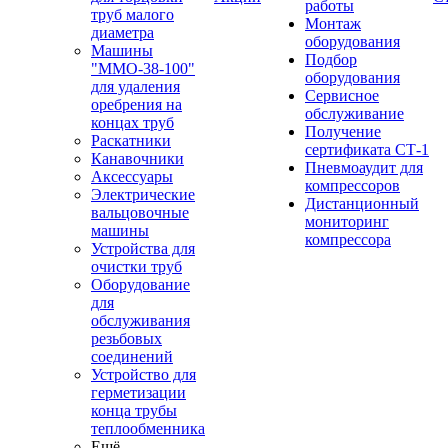
работы
труб малого
Монтаж
диаметра
оборудования
Машины
Подбор
"ММО-38-100"
оборудования
для удаления
Сервисное
оребрения на
обслуживание
концах труб
Получение
Раскатники
сертификата СТ-1
Канавочники
Пневмоаудит для
Аксессуары
компрессоров
Электрические
Дистанционный
вальцовочные
мониторинг
машины
компрессора
Устройства для
очистки труб
Оборудование
для
обслуживания
резьбовых
соединений
Устройство для
герметизации
конца трубы
теплообменника
Ещё