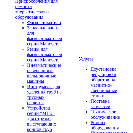
Приспособления для
ремонта
энергетического
оборудования
Фаскосниматели
Запасные части
для
фаскоснимателей
серии Мангуст
Резцы для
фаскоснимателей
Услуги
серии Мангуст
Пневматические
Доустановка
реверсивные
регулировки
вальцовочные
оборотов на
машины
магнитно-
Инструмент для
сверлильные
удаления труб из
станки
трубных
Поставка
решеток
запчастей
Устройства
Техническое
серии "МТК"
обслуживание
для отрезки
Ремонт
выступающих
оборудования
концов труб