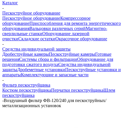
Каталог
-
Пескоструйное оборудование
Пескоструйное оборудование
Компрессорное
оборудование
Приспособления для ремонта энергетического
оборудования
Вальцовки различных серий
Магнитно-
сверлильные станки
Оборудование лазерной
очистки
Складские остатки
Окрасочное оборудование
-
Средства индивидуальной защиты
Дробеструйные камеры
Пескоструйные камеры
Готовые
решения
Системы сбора и фильтрации
Оборудование для
подготовки сжатого воздуха
Средства индивидуальной
защиты
Дробеметные установки
Пескоструйные установки и
аппараты
Комплектующие и запасные части
-
Фильтр пескоструйщика
Костюм пескоструйщика
Перчатки пескоструйщика
Шлем
пескоструйщика
-
Воздушный фильтр ФВ-120/240 для пескоструйных/
металлизационных установок