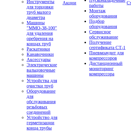
Пусконаладочные
Инструменты
Акции
С
работы
для торцовки
Монтаж
труб малого
оборудования
диаметра
Подбор
Машины
оборудования
"ММО-38-100"
Сервисное
для удаления
обслуживание
оребрения на
Получение
концах труб
сертификата СТ-1
Раскатники
Пневмоаудит для
Канавочники
компрессоров
Аксессуары
Дистанционный
Электрические
мониторинг
вальцовочные
компрессора
машины
Устройства для
очистки труб
Оборудование
для
обслуживания
резьбовых
соединений
Устройство для
герметизации
конца трубы