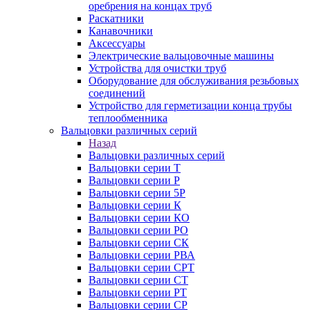
оребрения на концах труб
Раскатники
Канавочники
Аксессуары
Электрические вальцовочные машины
Устройства для очистки труб
Оборудование для обслуживания резьбовых
соединений
Устройство для герметизации конца трубы
теплообменника
Вальцовки различных серий
Назад
Вальцовки различных серий
Вальцовки серии Т
Вальцовки серии Р
Вальцовки серии 5Р
Вальцовки серии К
Вальцовки серии КО
Вальцовки серии РО
Вальцовки серии СК
Вальцовки серии РВА
Вальцовки серии СРТ
Вальцовки серии СТ
Вальцовки серии РТ
Вальцовки серии СР