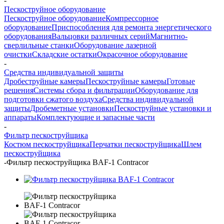
-
Пескоструйное оборудование
Пескоструйное оборудование
Компрессорное
оборудование
Приспособления для ремонта энергетического
оборудования
Вальцовки различных серий
Магнитно-
сверлильные станки
Оборудование лазерной
очистки
Складские остатки
Окрасочное оборудование
-
Средства индивидуальной защиты
Дробеструйные камеры
Пескоструйные камеры
Готовые
решения
Системы сбора и фильтрации
Оборудование для
подготовки сжатого воздуха
Средства индивидуальной
защиты
Дробеметные установки
Пескоструйные установки и
аппараты
Комплектующие и запасные части
-
Фильтр пескоструйщика
Костюм пескоструйщика
Перчатки пескоструйщика
Шлем
пескоструйщика
-
Фильтр пескоструйщика BAF-1 Contracor