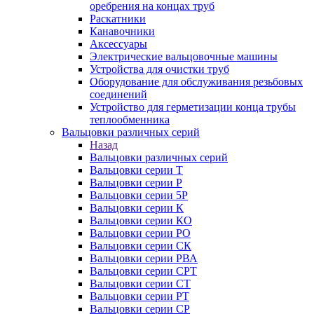
оребрения на концах труб
Раскатники
Канавочники
Аксессуары
Электрические вальцовочные машины
Устройства для очистки труб
Оборудование для обслуживания резьбовых
соединений
Устройство для герметизации конца трубы
теплообменника
Вальцовки различных серий
Назад
Вальцовки различных серий
Вальцовки серии Т
Вальцовки серии Р
Вальцовки серии 5Р
Вальцовки серии К
Вальцовки серии КО
Вальцовки серии РО
Вальцовки серии СК
Вальцовки серии РВА
Вальцовки серии СРТ
Вальцовки серии СТ
Вальцовки серии РТ
Вальцовки серии СР