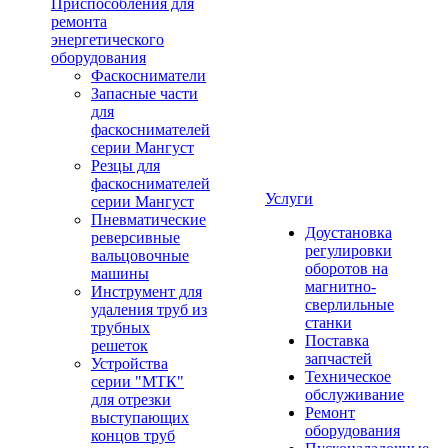
Приспособления для
ремонта
энергетического
оборудования
Фаскосниматели
Запасные части
для
фаскоснимателей
серии Мангуст
Резцы для
фаскоснимателей
Услуги
серии Мангуст
Пневматические
Доустановка
реверсивные
регулировки
вальцовочные
оборотов на
машины
магнитно-
Инструмент для
сверлильные
удаления труб из
станки
трубных
Поставка
решеток
запчастей
Устройства
Техническое
серии "МТК"
обслуживание
для отрезки
Ремонт
выступающих
оборудования
концов труб