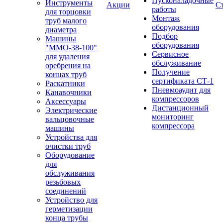
Пусконаладочные
Инструменты
Акции
С
работы
для торцовки
Монтаж
труб малого
оборудования
диаметра
Подбор
Машины
оборудования
"ММО-38-100"
Сервисное
для удаления
обслуживание
оребрения на
Получение
концах труб
сертификата СТ-1
Раскатники
Пневмоаудит для
Канавочники
компрессоров
Аксессуары
Дистанционный
Электрические
мониторинг
вальцовочные
компрессора
машины
Устройства для
очистки труб
Оборудование
для
обслуживания
резьбовых
соединений
Устройство для
герметизации
конца трубы