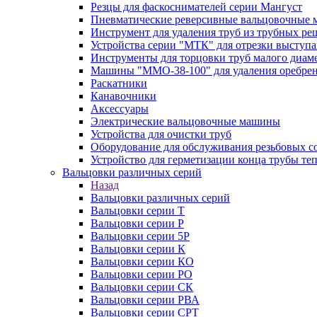
Резцы для фаскоснимателей серии Мангуст
Пневматические реверсивные вальцовочные
Инструмент для удаления труб из трубных ре
Устройства серии "МТК" для отрезки выступ
Инструменты для торцовки труб малого диам
Машины "ММО-38-100" для удаления оребрен
Раскатники
Канавочники
Аксессуары
Электрические вальцовочные машины
Устройства для очистки труб
Оборудование для обслуживания резьбовых с
Устройство для герметизации конца трубы т
Вальцовки различных серий
Назад
Вальцовки различных серий
Вальцовки серии Т
Вальцовки серии Р
Вальцовки серии 5Р
Вальцовки серии К
Вальцовки серии КО
Вальцовки серии РО
Вальцовки серии СК
Вальцовки серии РВА
Вальцовки серии СРТ