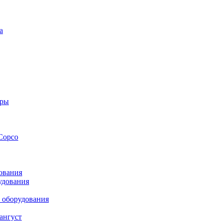
а
оры
Copco
ования
удования
 оборудования
ангуст