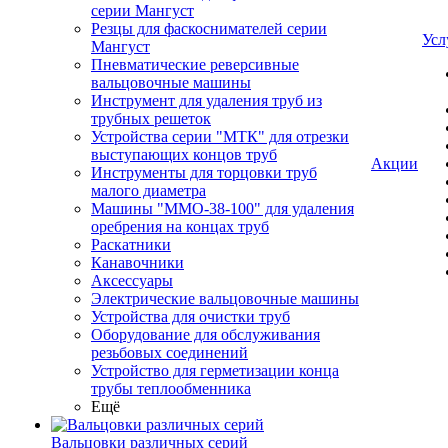
серии Мангуст
Резцы для фаскоснимателей серии
Усл
Мангуст
Пневматические реверсивные
вальцовочные машины
Инструмент для удаления труб из
трубных решеток
Устройства серии "МТК" для отрезки
выступающих концов труб
Акции
Инструменты для торцовки труб
малого диаметра
Машины "ММО-38-100" для удаления
оребрения на концах труб
Раскатники
Канавочники
Аксессуары
Электрические вальцовочные машины
Устройства для очистки труб
Оборудование для обслуживания
резьбовых соединений
Устройство для герметизации конца
трубы теплообменника
Ещё
Вальцовки различных серий