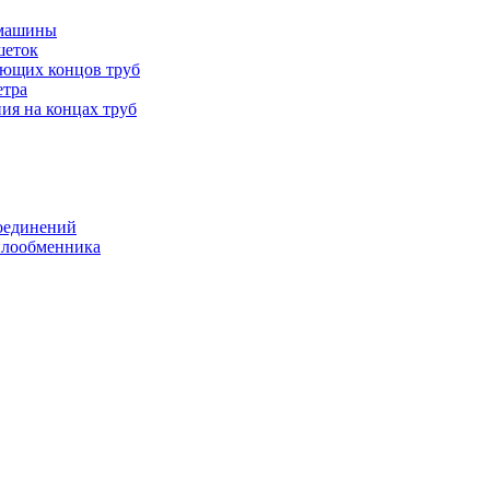
 машины
шеток
ающих концов труб
етра
ия на концах труб
оединений
еплообменника