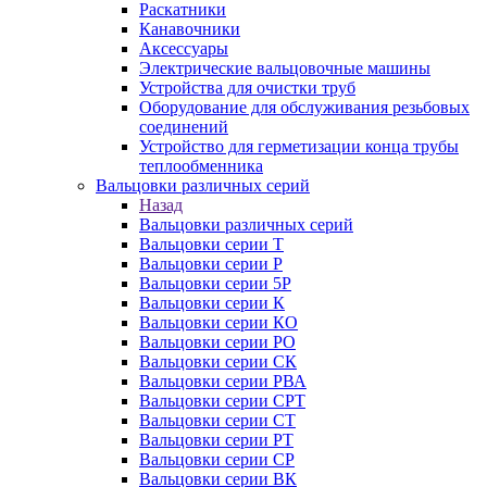
Раскатники
Канавочники
Аксессуары
Электрические вальцовочные машины
Устройства для очистки труб
Оборудование для обслуживания резьбовых
соединений
Устройство для герметизации конца трубы
теплообменника
Вальцовки различных серий
Назад
Вальцовки различных серий
Вальцовки серии Т
Вальцовки серии Р
Вальцовки серии 5Р
Вальцовки серии К
Вальцовки серии КО
Вальцовки серии РО
Вальцовки серии СК
Вальцовки серии РВА
Вальцовки серии СРТ
Вальцовки серии СТ
Вальцовки серии РТ
Вальцовки серии СР
Вальцовки серии ВК