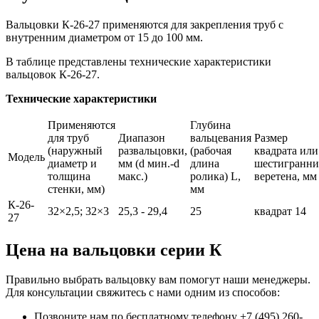
Вальцовки К-26-27 применяются для закрепления труб с
внутренним диаметром от 15 до 100 мм.
В таблице представлены технические характеристики
вальцовок К-26-27.
Технические характеристики
Применяются
Глубина
для труб
Диапазон
вальцевания
Размер
(наружный
развальцовки,
(рабочая
квадрата или
Модель
диаметр и
мм (d мин.-d
длина
шестигранни
толщина
макс.)
ролика) L,
веретена, мм
стенки, мм)
мм
К-26-
32×2,5; 32×3
25,3 - 29,4
25
квадрат 14
27
Цена на вальцовки серии К
Правильно выбрать вальцовку вам помогут наши менеджеры.
Для консультации свяжитесь с нами одним из способов:
Позвоните нам по бесплатному телефону +7 (495) 260-