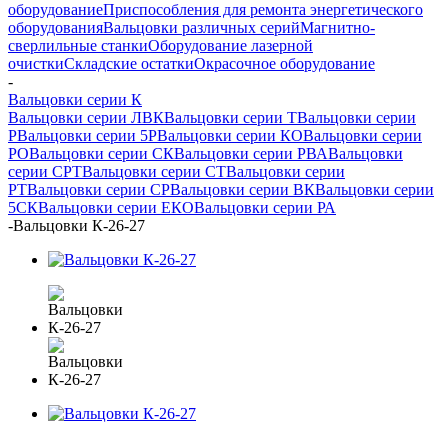
оборудование
Приспособления для ремонта энергетического
оборудования
Вальцовки различных серий
Магнитно-
сверлильные станки
Оборудование лазерной
очистки
Складские остатки
Окрасочное оборудование
-
Вальцовки серии К
Вальцовки серии ЛВК
Вальцовки серии Т
Вальцовки серии
Р
Вальцовки серии 5Р
Вальцовки серии КО
Вальцовки серии
РО
Вальцовки серии СК
Вальцовки серии РВА
Вальцовки
серии СРТ
Вальцовки серии СТ
Вальцовки серии
РТ
Вальцовки серии СР
Вальцовки серии ВК
Вальцовки серии
5СК
Вальцовки серии ЕКО
Вальцовки серии РА
-
Вальцовки К-26-27