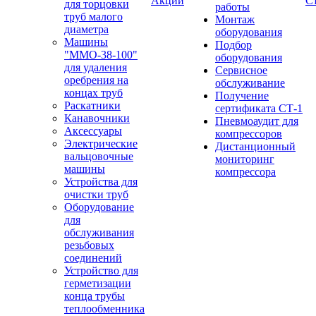
Акции
С
для торцовки
работы
труб малого
Монтаж
диаметра
оборудования
Машины
Подбор
"ММО-38-100"
оборудования
для удаления
Сервисное
оребрения на
обслуживание
концах труб
Получение
Раскатники
сертификата СТ-1
Канавочники
Пневмоаудит для
Аксессуары
компрессоров
Электрические
Дистанционный
вальцовочные
мониторинг
машины
компрессора
Устройства для
очистки труб
Оборудование
для
обслуживания
резьбовых
соединений
Устройство для
герметизации
конца трубы
теплообменника