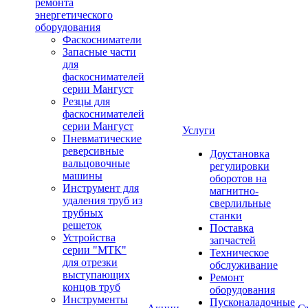
ремонта
энергетического
оборудования
Фаскосниматели
Запасные части
для
фаскоснимателей
серии Мангуст
Резцы для
фаскоснимателей
серии Мангуст
Услуги
Пневматические
реверсивные
Доустановка
вальцовочные
регулировки
машины
оборотов на
Инструмент для
магнитно-
удаления труб из
сверлильные
трубных
станки
решеток
Поставка
Устройства
запчастей
серии "МТК"
Техническое
для отрезки
обслуживание
выступающих
Ремонт
концов труб
оборудования
Инструменты
Пусконаладочные